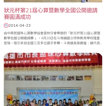
狀元杯第21屆心算暨數學全國公開邀請
賽圓滿成功
2014-04-23
由中華民國珠心算數學協會雲林分會舉辦的「狀元杯第21屆心算暨
數學全國公開邀請賽 」，4月20日在斗南鎮國立特殊教育學校隆重
登場，吸引來自全國三百多位選手參賽，斗南鎮長張勝雄、鎮代表
會主席黃張寶蓮、雲林縣議長蘇金煌、縣議員王秋足均致贈花圈，
使大會增色不少。 比賽在大會會長吳啟弘的口令下揭開序幕，參賽
小選手個個具備神機妙算的絕活，令人瞠目結舌，比賽結果在上午
十時出爐，最小選手是5歲的吳冠辰，成績..