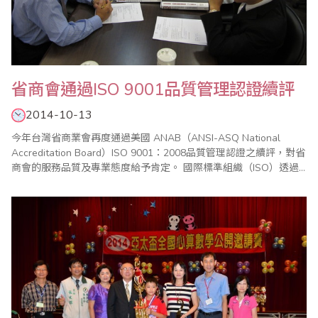
省商會通過ISO 9001品質管理認證續評
2014-10-13
今年台灣省商業會再度通過美國 ANAB（ANSI-ASQ National
Accreditation Board）ISO 9001：2008品質管理認證之續評，對省
商會的服務品質及專業態度給予肯定。 國際標準組織（ISO）透過
管理系統協助全世界的企業或組織進行品質管理，截至2013年底
止，ISO 9001：2008品質管理證書已在全球187個國家發出超過
112萬張認證，許多國際性的機構都以..