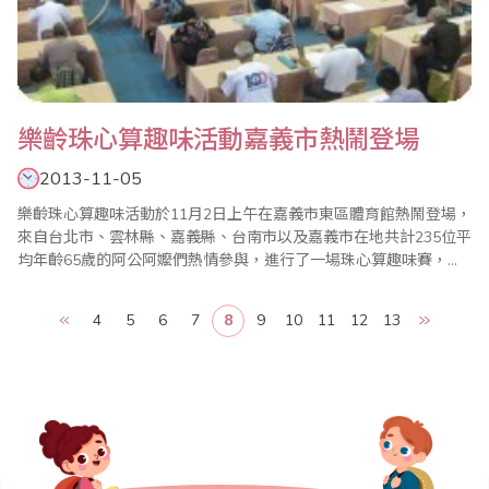
樂齡珠心算趣味活動嘉義市熱鬧登場
2013-11-05
樂齡珠心算趣味活動於11月2日上午在嘉義市東區體育館熱鬧登場，
來自台北市、雲林縣、嘉義縣、台南市以及嘉義市在地共計235位平
均年齡65歲的阿公阿嬤們熱情參與，進行了一場珠心算趣味賽，同
時也特別邀請了包括省商會葉宗義副理事長等4位超過70歲長者現場
進行神算金頭腦表演，嘉義市長黃敏惠、副市長李錫津、議長蔡貴
4
5
6
7
8
9
10
11
12
13
絲等長官也蒞臨現場，為在場的不老選手加油打氣。 黃市長表示，
嘉義市是全國第一個推動高齡友善..