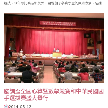
競技，今年除比賽及頒獎外，更增加了參賽學童的團康表演，包括
烏克麗麗、口風琴、小提琴及舞蹈表演，使整個會場熱鬧滾滾。
腦訓盃全國心算暨數學競賽和中華民國國
手選拔賽盛大舉行
2014-05-12