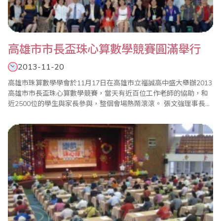
高雄市市長盃珠心算數學競賽圓滿舉行
2013-11-20
高雄市珠算數學學會於11月17日在高雄市立福誠高中盛大舉辦2013
高雄市市長盃珠心算數學競賽，當天有近百位工作老師的協助，和
近2500位的學生與家長參與，整個會場熱鬧滾滾。 張文強理事長非
常感謝關心教育的高雄市副市長陳啟昱、教育局長鄭新輝等長官及
貴賓蒞臨指導，尤其副市長還目睹學生競賽過程，全體來賓都相當
肯定孩子與家長和老師。副市長在致詞中表示，今天特別提早10分
鐘到場，觀看學生心算比賽，覺得..