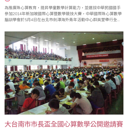
為推廣珠心算教育，提昇學童數學計算能力，並選拔中華民國國手
參加2014年新加坡國際心算暨數學競技大賽，中華國際珠心算數學
腦訓學會於5月4日在台北市劍潭海外青年活動中心群英堂舉行全國
心算暨數學競賽和國手選拔賽，來自全國各地的眾多選手參賽，場
面盛大，圓滿結束。
大台南市市長盃全國心算數學公開邀請賽