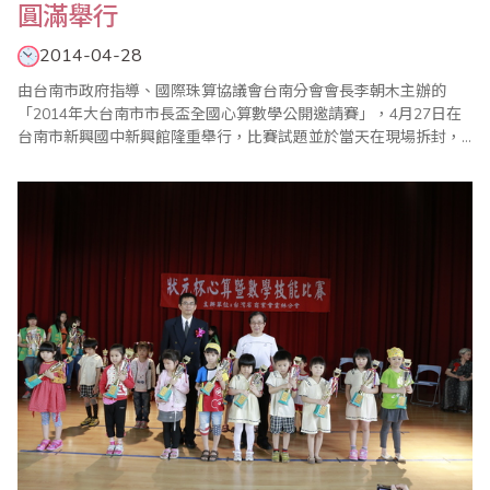
圓滿舉行
2014-04-28
由台南市政府指導、國際珠算協議會台南分會會長李朝木主辦的
「2014年大台南市市長盃全國心算數學公開邀請賽」，4月27日在
台南市新興國中新興館隆重舉行，比賽試題並於當天在現場拆封，
所有家長老師都很讚許此一公平、公正、公開的措施，這次比賽有
來自全國各縣市近二千人參加競技，家長可以臨場感受比賽情形，
使會場熱鬧滾滾，圓滿成功。 比賽於8時展開，分為心算、數學各
兩場比賽，比賽分為幼稚園、國小一至六年級..