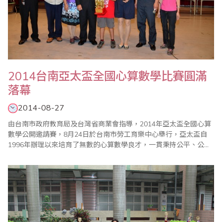
2014台南亞太盃全國心算數學比賽圓滿
落幕
2014-08-27
由台南市政府教育局及台灣省商業會指導，2014年亞太盃全國心算
數學公開邀請賽，8月24日於台南市勞工育樂中心舉行，亞太盃自
1996年辦理以來培育了無數的心算數學良才，一貫秉持公平、公
正、公開的原則辦理，讓參加小朋友藉由比賽體會「一分耕耘、一
分收穫」，「要怎麼收穫，先要哪麼栽!!」的學習道理。整個比賽依
據大會程序表進行，在全體工作人員努力下圓滿成功。 今年亞太盃
比賽總計邀請北、中、南計六百餘選..