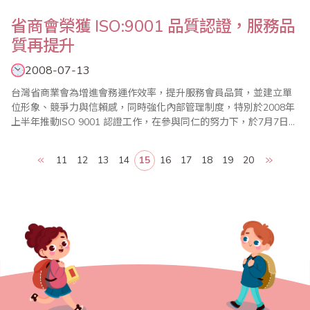
省商會榮獲 ISO:9001 品質認證，服務品
質再提升
2008-07-13
台灣省商業會為增進會務運作效率，提升服務會員品質，並建立單
位形象、競爭力與信賴感，同時強化內部管理制度，特別於2008年
上半年推動ISO 9001 認證工作，在參與同仁的努力下，於7月7日通
過評核，於7月12日獲得由 IAF（International Accreditation
Forum,國際認證論壇）授權美國 ANAB（ANSI-ASQ National
11
12
13
14
15
16
17
18
19
20
Accreditation Boar..