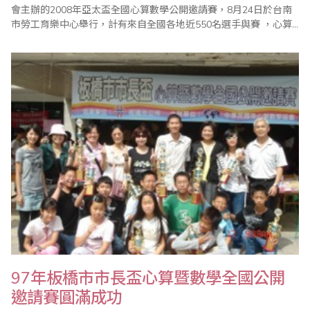
會主辦的2008年亞太盃全國心算數學公開邀請賽，8月24日於台南
市勞工育樂中心舉行，計有來自全國各地近550名選手與賽 ，心算
賽程設計依以往分程度方式將強弱選手分組，每組依程度奬勵不
同，數學則考上學期全國綜合版範圍，不以單獨版本，有參考題庫
且主辦單位並提供去年心算數學試題供下載參考 ，整個比賽經過一
個上午進行，在全體工作..
97年板橋市市長盃心算暨數學全國公開
邀請賽圓滿成功