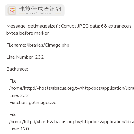
A PHP Error was encountered
Severity: Warning
Message: getimagesize(): Corrupt JPEG data: 68 extraneous
bytes before marker
Filename: libraries/CImage.php
Line Number: 232
Backtrace:
File:
/home/httpd/vhosts/abacus.org.tw/httpdocs/application/libr
Line: 232
Function: getimagesize
File:
/home/httpd/vhosts/abacus.org.tw/httpdocs/application/libra
Line: 120