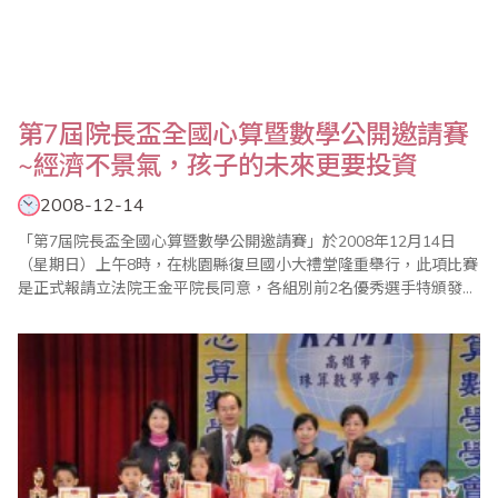
第7屆院長盃全國心算暨數學公開邀請賽
~經濟不景氣，孩子的未來更要投資
2008-12-14
「第7屆院長盃全國心算暨數學公開邀請賽」於2008年12月14日
（星期日）上午8時，在桃園縣復旦國小大禮堂隆重舉行，此項比賽
是正式報請立法院王金平院長同意，各組別前2名優秀選手特頒發獎
盃及立法院獎狀，大會歷次比賽皆因籌備嚴謹、立場公正，多年來
皆獲好評，今年有來自國內六百餘人及香港選手參加，這是對主辦
單位「桃園縣多元教育發展協會」及大會工作人員最值得肯定的地
方，並有來自加拿大、泰國、澳洲、新加坡、馬..