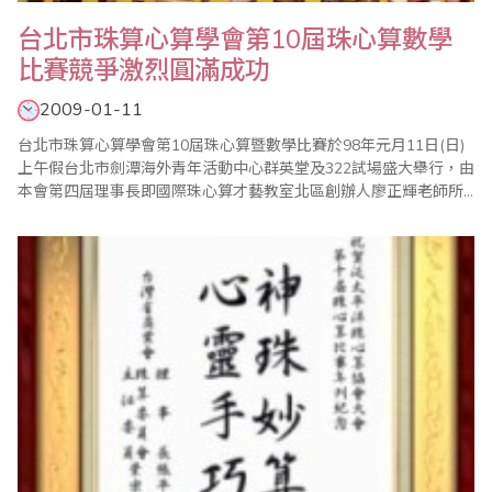
台北市珠算心算學會第10屆珠心算數學
比賽競爭激烈圓滿成功
2009-01-11
台北市珠算心算學會第10屆珠心算暨數學比賽於98年元月11日(日)
上午假台北市劍潭海外青年活動中心群英堂及322試場盛大舉行，由
本會第四屆理事長即國際珠心算才藝教室北區創辦人廖正輝老師所
精心策劃並由本會總幹事傅俊升老師負責各項賽前事務工作的準備
及台灣省商業會的各項支援及協助。 本屆比賽打破傳統，不將數學
成績納入珠心算總分，而是將珠心算及數學獨立合計，分別敘獎，
頗能增加該科目之專業性，..