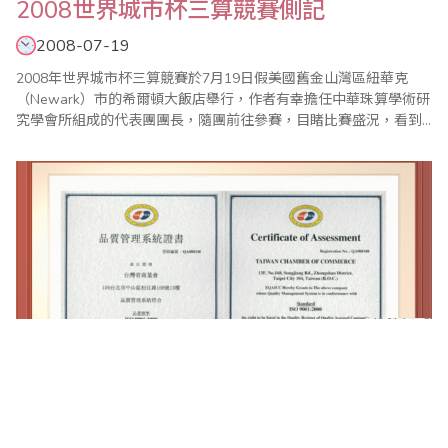
2008世界城市杯三算競賽側記
2008-07-19
2008年世界城市杯三算競賽於7月19日假美國舊金山灣區紐華克
（Newark）市的希爾頓大飯店舉行，作者有幸擔任中華珠算學術研
究學會所組成的代表團團長，隨團前往參賽，目睹比賽盛況，看到
來自馬來西亞檳城、香港、台北、桃竹苗、高雄以及南加州、北加
州的「英雄好漢」，摩拳擦掌專心競技，對新一代華人子弟的用心
上進，各地珠心算傳承者的執著努力，感到無比振奮，對老祖宗三
千年前的偉大發明，可以把散居千里之外的後生..