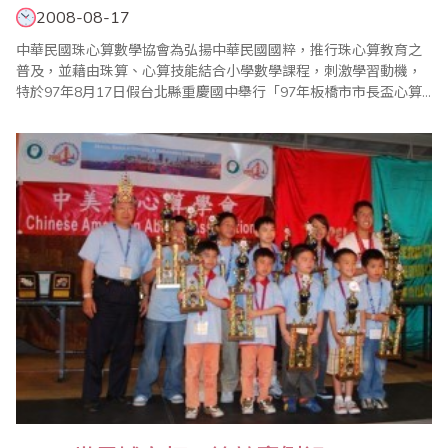
2008-08-17
中華民國珠心算數學協會為弘揚中華民國國粹，推行珠心算教育之
普及，並藉由珠算、心算技能結合小學數學課程，刺激學習動機，
特於97年8月17日假台北縣重慶國中舉行「97年板橋市市長盃心算
暨數學全國公開邀請賽」。比賽在大會會長中華民國珠心算數學協
會創會理事長王宗忱先生的致詞中揭開序幕。 此次比賽全國各地選
手齊聚一堂，個個摩拳擦掌，準備大展身手、一較高下。心算比賽
是以年級分組，每位指導教練針對選手的學..