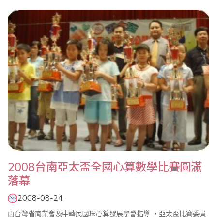
商業界發展及發揚珠心算教育的長期貢獻 。也由於葉宗義先生在珠
算方面的特殊成就，同時接受了經濟日報、工商時報及聯合晚報專
訪報導。 葉宗義服務商業界逾40年，目前擔任全國商業總會常務監
事、台灣省商業會副理事長、商業..
2008台南亞太盃全國心算數學比賽圓滿
落幕
2008-08-24
由台灣省商業會及中華民國珠心算發展學會指導 ，亞太盃比賽委員