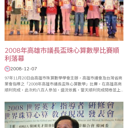
2008年高雄市議長盃珠心算數學比賽順
利落幕
2008-12-07
97年11月20日由高雄市珠算數學學會主辦，高雄市議會及台灣省商
業會指導之「2008年高雄市議長盃珠心算數學」比賽，在高雄高商
順利完成，此次約八百人參加，盛況依舊，當天順利完成閱卷並上
網公告比賽成績，並於12月7日假國立高雄師範大學，舉行隆重的頒
獎典禮，此次頒獎除了高雄市議長莊啟旺、市議員童燕珍全程參與
頒獎之外，還有高雄市教育局副局長郭金池，也代表教育局長參與
盛會，嘉勉學子。 此次議長盃數學..