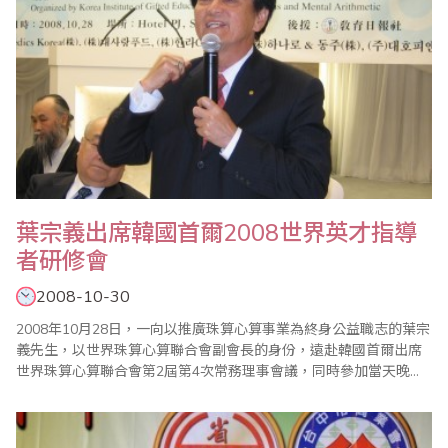
葉宗義出席韓國首爾2008世界英才指導
者研修會
2008-10-30
2008年10月28日，一向以推廣珠算心算事業為終身公益職志的葉宗
義先生，以世界珠算心算聯合會副會長的身份，遠赴韓國首爾出席
世界珠算心算聯合會第2屆第4次常務理事會議，同時參加當天晚上
在首爾 HOTEL PJ 會議廳舉辦的2008世界英才指導者研修會，針對
珠算的未來發展方向進行講演。 世界珠算心算聯合會第2屆第4次常
務理事會議及2008世界英才指導者研修會由同為世界珠算心算聯合