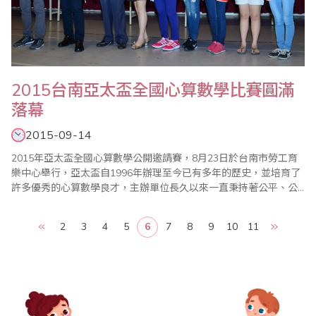
2015台南亞太盃全國心算數學比賽圓滿
落幕
2015-09-14
2015年亞太盃全國心算數學公開邀請賽，8月23日於台南市勞工育
樂中心舉行，亞太盃自1996年辦理至今已有多年的歷史，並培育了
許多優秀的心算數學良才，主辦單位長久以來一直秉持著公平、公
正、公開的核心原則辦理比賽，參加單位對亞太盃皆表達高度的肯
定。 今年亞太盃邀請全國總計七百多位選手參賽，為鼓勵小朋友,今
2
3
4
5
6
7
8
9
10
11
年特別提高錄取率外,除前四名選手獲頒獎盃、獎狀外, 各組榮獲前十
位選手獲頒台南市政府教育局..