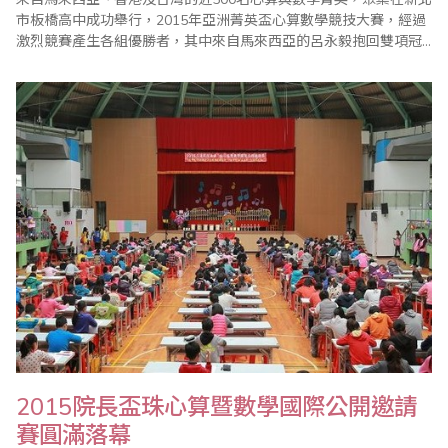
市板橋高中成功舉行，2015年亞洲菁英盃心算數學競技大賽，經過
激烈競賽產生各組優勝者，其中來自馬來西亞的呂永毅抱回雙項冠
軍。 2015年亞洲菁英盃心算數學競技大賽由中華民國珠心算數學協
會理事長王宗忱主持開幕典禮，他表示，此項賽事主要是為弘揚中
華民國國粹，推廣珠心算教育之普及，並藉由珠算、心算技能結合
小學數學課程而舉辦。 教育..
2015院長盃珠心算暨數學國際公開邀請
賽圓滿落幕