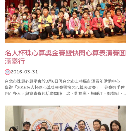
名人杯珠心算獎金賽暨快閃心算表演賽圓
滿舉行
2016-03-31
台北市珠算心算學會於3月6日假台北市士林區劍潭青年活動中心，
舉辦「2016名人杯珠心算獎金賽暨快閃心算表演賽」，參賽選手達
四百多人，與會貴賓包括顧問陳士忠、劉福壽、楊靜江、鄭豐財、
歐國欽、省商會副秘書長林元翔等先進蒞臨指導，活動在裁判長陳
彥光宣布比賽開始，選手梁勝宥宣誓後揭開序幕。 本次主要競賽項
目除珠算、心算競賽外，「珠算逐項獎金賽」，更是高潮迭起，由
於是從珠算名人組最優前5名中選拔出來，..