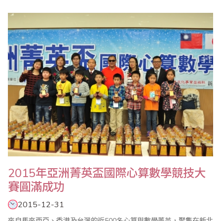
珠算委員會名譽主任委員、副主任委員、執行顧問、執行委員及珠
算心算聯合測試考區主任共同參與。 會中除報告珠算委員會104年
度珠算推廣工作外，也通過105年度各項重點工作，包括1年4次的
珠心算檢定（3/20、5/15、9..
​2015年亞洲菁英盃國際心算數學競技大
賽圓滿成功
2015-12-31
來自馬來西亞、香港及台灣的近500名心算與數學菁英，聚集在新北