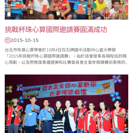
挑戰杯珠心算國際邀請賽圓滿成功
2015-10-15
台北市珠算心算學會於10月4日在石牌國中活動中心盛大舉辦
「2015年挑戰杯珠心算國際邀請賽」，由於該會理事長楊程焰的精
心策劃，以及常務理事鍾健美和比賽委員會主委李皓晴賽前事務的
縝密籌備，加上眾多老師協助與配合，使得比賽圓滿成功。 大會開
始，選手宣誓，宣誓代表蘇郁芸帶領選手宣誓恪遵比賽規則並服從
裁判長之判決。比賽中有緊張刺激的【唸心算比賽】，堪稱一大特
色，因為一般的心算比賽很少舉辦此項目，選手..