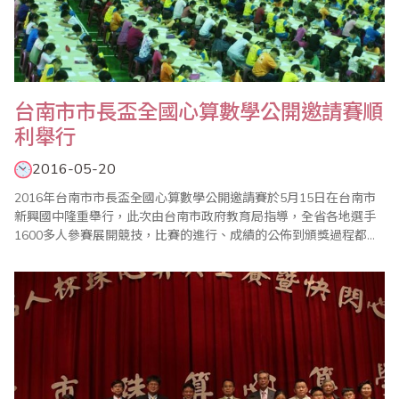
台南市市長盃全國心算數學公開邀請賽順
利舉行
2016-05-20
2016年台南市市長盃全國心算數學公開邀請賽於5月15日在台南市
新興國中隆重舉行，此次由台南市政府教育局指導，全省各地選手
1600多人參賽展開競技，比賽的進行、成績的公佈到頒獎過程都很
順利，加上眾多老師的協助與配合，使得比賽圓滿成功。 主辦單位
國際珠算協議會台南分會表示，市長盃全國心算數學比賽，與其他
心算數學比賽最大不同是，參賽選手全部集中在大禮堂考試，因此
整個會場猶如大會考，光是工作老師就..