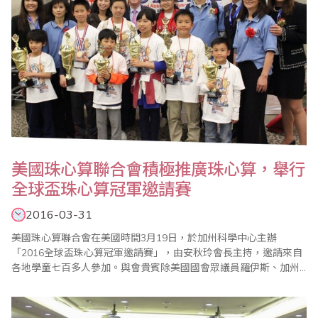
美國珠心算聯合會積極推廣珠心算，舉行
全球盃珠心算冠軍邀請賽
2016-03-31
美國珠心算聯合會在美國時間3月19日，於加州科學中心主辦
「2016全球盃珠心算冠軍邀請賽」，由安秋玲會長主持，邀請來自
各地學童七百多人參加。與會貴賓除美國國會眾議員羅伊斯、加州
參議員張玲玲外，海外嘉賓有來自台灣省商業會駐會執行委員楊程
焰伉儷、印尼林建中會長伉儷等多人。 此次比賽結合推廣科學教育
基礎理念，讓人留下深刻印象；活動中「快閃心算表演賽」成功的