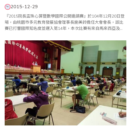
2015-12-29
『2015院長盃珠心算暨數學國際公開邀請賽』於104年12月20日登
場，由桃園市多元教育發展協會理事長施美鈴擔任大會會長，該比
賽已打響國際知名度並邁入第14年，本次比賽有來自馬來西亞及新
加坡地區的選手，和來自全台各地選手600多人一同比賽、盛況空
前，這是對主辦單位及大會工作人員的最大肯定，藉由比賽增進國
際交流暨親善學術互動，希望選手們能走出台灣，走向世界，邁向
國際化！讓孩子們從小藉著「珠心算暨數學..