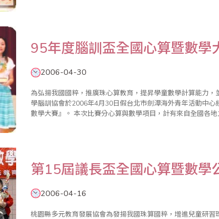
卷，立刻屈指運算，神情專注振筆疾書，撥打心中的算盤，要
伴的家長咋舌..
95年度腦訓盃全國心算暨數學
2006-04-30
為弘揚我國國粹，推廣珠心算教育，提昇學童數學計算能力，
學腦訓協會於2006年4月30日假台北市劍潭海外青年活動中
數學大賽』。 本次比賽分心算與數學項目，計有來自全國各地之國民中、小學及幼稚園選手八百多名參賽，
在高手雲集，一番激烈競爭過後，產生各組前四名，大會除頒
資格參賽..
第15屆議長盃全國心算暨數學
2006-04-16
桃園縣多元教育發展協會為發揚我國珠算國粹，增進兒童研習