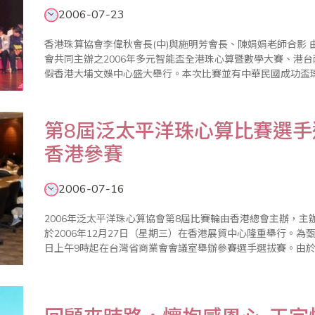
2006-07-23
香港珠算協會李偉秋會長(中)與施明芳會長、陳娟娟老師合影 由香港珠算協會、香港多元智能教育與研究學
會共同主辦之2006年多元智能盃全港珠心算暨數學大賽、港台
假香港大埔文娛中心盛大舉行。本次比賽並有中華民國成功盃
師率團前往參賽，競賽分為心算及數學，心算競賽部份，限制時
競賽..
第8屆泛太平洋珠心算比賽選
香港參賽
2006-07-16
2006年泛太平洋珠心算協會第8屆比賽輪由香港總會主辦，
於2006年12月27日（星期三）在香港展貿中心隆重舉行。為
日上午9時起在台灣省商業會會議室舉辦參賽選手選拔賽。由
同時可以藉此機會和各國同好交流，與世界各國選手同步競技
見聞，得到..