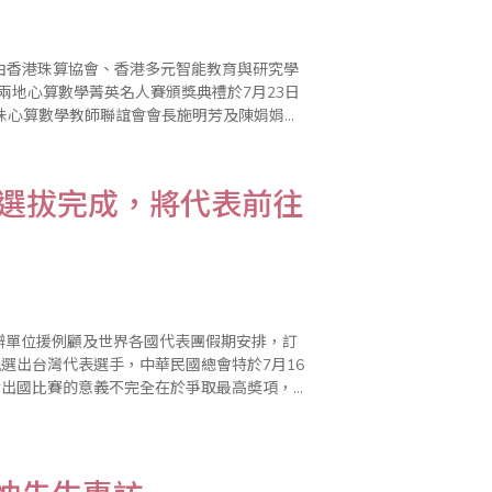
兩地心算數學菁英名人賽頒獎典禮於7月23日
珠心算數學教師聯誼會會長施明芳及陳娟娟老
間為2分鐘，同分加賽1分鐘，共30題，數學
手選拔完成，將代表前往
主辦單位援例顧及世界各國代表團假期安排，訂
甄選出台灣代表選手，中華民國總會特於7月16
於出國比賽的意義不完全在於爭取最高奬項，
，並旅遊異國風光，體驗當地風土人情，增廣