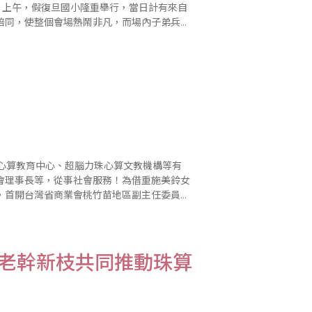
）上午，假復旦國小隆重舉行，當日計有來自
陪同，使整個會場熱鬧非凡，而場內子弟兵參
更緊張，出現親子互動之溫馨畫面。 據大
珠心算教育中心、超腦力珠心算文教機構等有
會理事長等，從事社會服務！為借重施美鈴女
，首開台灣省商業會桃竹苗地區副主任委員的
特別訪問施美鈴女士，並撰寫專文，提供施女
，老幹新枝共同推動珠算