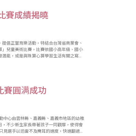
術比賽成績揭曉
，提倡正當育樂活動，特結合台灣省商業會、
算」兒童美術比賽，比賽依國小高年級、國小
發潛能，或是與珠算心算學習生活有關之寫
午敦聘藝術界專業老師在台灣省商業會會議室
比賽圓满成功
活動中心由雲林縣、嘉義縣、嘉義市地區的幼稚
日，不少新生家長帶著孩子一同觀摩，使得會