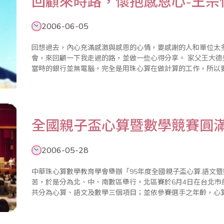
回顧來時路，懷抱感恩心-王宗
2006-06-05
回想過去，內心充滿感激與感恩的心情，要感謝的人和單位太
會，來回顧一下我走過的路，並做一些心得分享。 家父王大德先生，四十年前任職於台灣銀行總行人事室，
當時的銀行並無電腦，完全是用珠心算在做計算的工作，所以
算是數學的根本，而數學是科學的基礎，要把數學的根做得紮
子，全部以越區就讀..
全國親子盃心算暨數學競賽圓
2006-05-28
中華珠心算數學教育學會舉辦「95年度全國親子盃心算.語文
苦，於是分為北、中、南數區舉行。北區賽於6月4日在台北
共分為心算、語文及數學三個項目；並依參賽選手之年齡，心
四、五、六年級共八個組別；數學項目分為幼稚園及國小一、
目分為幼稚園及國小一、..