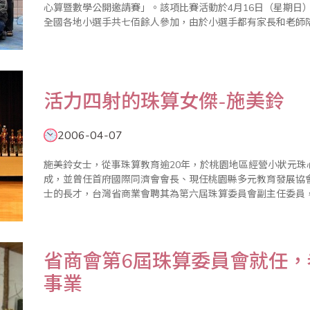
心算暨數學公開邀請賽」。該項比賽活動於4月16日（星期日
全國各地小選手共七佰餘人參加，由於小選手都有家長和老師
賽，場外更聚滿人潮，家長們互相研習心得，場外家長比會場選手
會會長施美鈴..
活力四射的珠算女傑-施美鈴
2006-04-07
施美鈴女士，從事珠算教育逾20年，於桃園地區經營小狀元
成，並曾任首府國際同濟會會長、現任桃園縣多元教育發展協
士的長才，台灣省商業會聘其為第六屆珠算委員會副主任委員
先河，以及創下首位女性副主任委員的紀錄。今台灣省商業會
士的珠算事業經營發展經驗..
省商會第6屆珠算委員會就任
事業