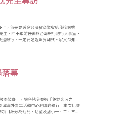
忱先生專訪
多了，首先要感謝台灣省商業會給我這個機
要進銀行，一定要通過珠算測試。家父深知計
實，必定要學珠心算。於是家父把我們六個孩
滿落幕
暨數學競賽」，讓各地參賽選手免於奔波之
市劍潭海外青年活動中心經國廳舉行。本次比賽
算項目細分為幼兒、幼童及國小一、二、三、
二、三、四、五、六年級共七個組別；語文項