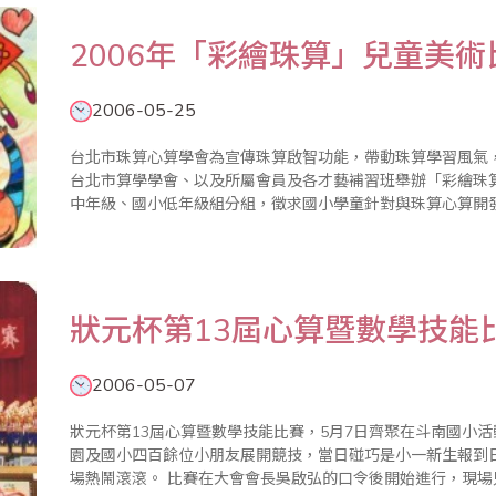
2006年「彩繪珠算」兒童美
2006-05-25
台北市珠算心算學會為宣傳珠算啟智功能，帶動珠算學習風氣
台北市算學學會、以及所屬會員及各才藝補習班舉辦「彩繪珠
中年級、國小低年級組分組，徵求國小學童針對與珠算心算開
意、創作作品。比賽報名至5月20日截止，旋即於5月24日上
進行評比。 評審..
狀元杯第13屆心算暨數學技能
2006-05-07
狀元杯第13屆心算暨數學技能比賽，5月7日齊聚在斗南國小
園及國小四百餘位小朋友展開競技，當日碰巧是小一新生報到
場熱鬧滾滾。 比賽在大會會長吳啟弘的口令後開始進行，現場只見選手以迅雷不及掩耳的速度，快速翻過考