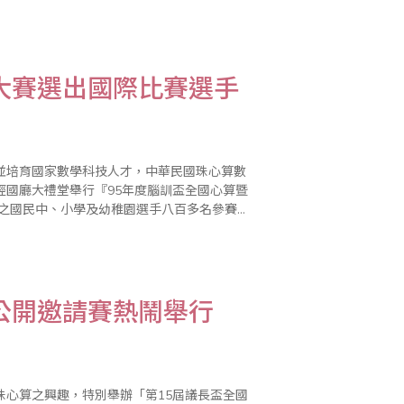
在一秒內運算一題，驚人的運算能力，看得陪
大賽選出國際比賽選手
並培育國家數學科技人才，中華民國珠心算數
心經國廳大禮堂舉行『95年度腦訓盃全國心算暨
發獎盃，第一、二、三名選手更榮獲國際比賽
公開邀請賽熱鬧舉行
珠心算之興趣，特別舉辦「第15屆議長盃全國