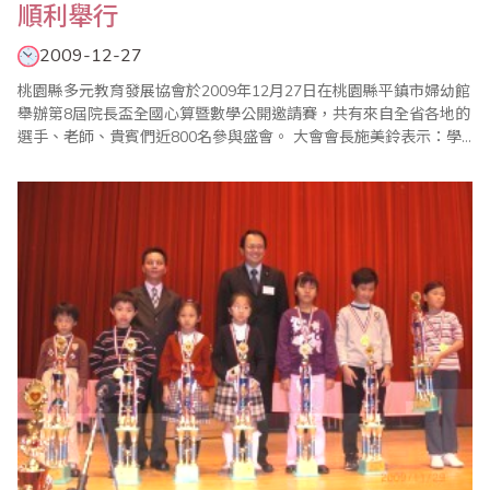
順利舉行
2009-12-27
桃園縣多元教育發展協會於2009年12月27日在桃園縣平鎮市婦幼館
舉辦第8屆院長盃全國心算暨數學公開邀請賽，共有來自全省各地的
選手、老師、貴賓們近800名參與盛會。 大會會長施美鈴表示：學
習珠心算可以訓練孩子的反應能力，集中注意力、思考能力、訓練
聽力、記憶力、判斷力及推理能力，激發潛在的學習效率。即使近
年來科技發達，電腦再發達，卻也無法取代珠心算對人類運算能力
提升的功能，目前除了亞洲、美洲、..