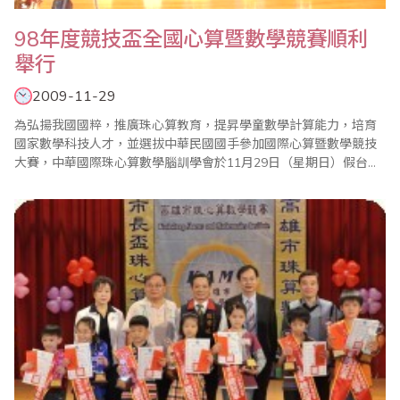
98年度競技盃全國心算暨數學競賽順利
舉行
2009-11-29
為弘揚我國國粹，推廣珠心算教育，提昇學童數學計算能力，培育
國家數學科技人才，並選拔中華民國國手參加國際心算暨數學競技
大賽，中華國際珠心算數學腦訓學會於11月29日（星期日）假台北
市劍潭海外青年活動中心經國廳大禮堂舉行『98年度競技盃全國心
算暨數學競賽』。 本屆比賽由於受到新流感的影響，因此參賽選手
的人數僅剩歷屆的3分之1左右，計有來自全國各地之國民中、小學
及幼稚園選手300名參賽，且參賽的選..