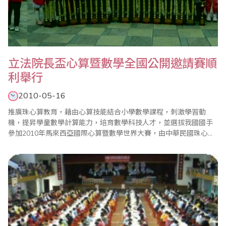
立法院長盃心算暨數學全國公開邀請賽順
利舉行
2010-05-16
推廣珠心算教育，藉由心算技能結合小學數學課程，刺激學習動
機，提昇學童數學計算能力，培育數學科技人才，並選拔我國國手
參加2010年馬來西亞國際心算暨數學世界大賽，由中華民國珠心算
數學協會主辦，台北縣珠算心算學會承辦之『99年度立法院長盃全
國心算暨數學公開邀請賽』於2010年5月16日（星期日）假台北縣
板橋市重慶國中隆重舉行。 本屆比賽分心算與數學項目，計有來自
全國各地之國民中、小學及幼稚園共4..