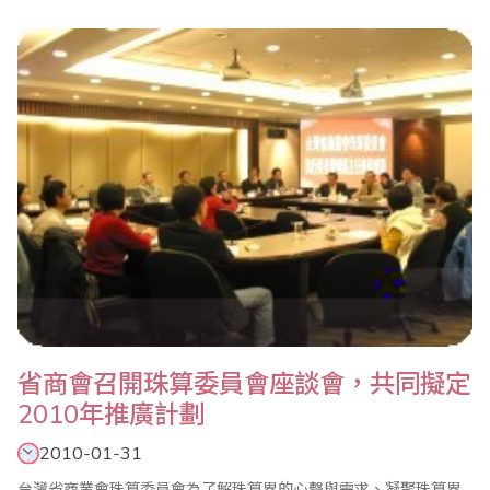
應考，檢定人數為658人。 本次考試流程得以順利圓滿地進行，
要尤衷地感謝中華基督教會基法小學(油塘)的協助，與及各家長和學
生的支持，也要特別感謝本會各..
省商會召開珠算委員會座談會，共同擬定
2010年推廣計劃
2010-01-31
台灣省商業會珠算委員會為了解珠算界的心聲與需求、凝聚珠算界