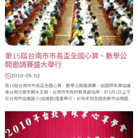
第15屆台南市市長盃全國心算、數學公
開邀請賽盛大舉行
2010-05-02
第15屆台南市市長盃全國心算、數學公開邀請賽，由國際珠算協議
會台南分會李朝木主辦，台南市市政府教育處指導，於5月2日上午
在台南市協進國小(協進館)隆重舉行，計有來自全國各縣市幼稚園及
國小近千人參加，使得會場熱鬧滾滾。 台南市市長盃全國心算、數
學比賽與其他心算、數學比賽最大不同是，參賽選手全部集中在大
禮堂考試，家長可以臨場感受孩子的賽況，大會開始裁判長用威嚴
又宏亮的聲音一聲令下，台..