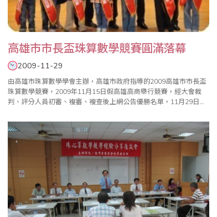
高雄市市長盃珠算數學競賽圓滿落幕
2009-11-29
由高雄市珠算數學學會主辦，高雄市政府指導的2009高雄市市長盃
珠算數學競賽，2009年11月15日假高雄高商舉行競賽，經大會裁
判、評分人員初審、複審、複查後上網公告優勝名單，11月29日假
高雄師範大學大禮堂舉行隆重的頒獎典禮，會中高雄市林仁益副市
長、教育局高瑞明科長、吳益政、林宛蓉市議員、徐榮延縣議員至
會場嘉獎勉勵，全體工作人員、教練也上台接受表揚，高雄市珠算
數學學會亦也捐贈三萬元給高雄市進修學校..