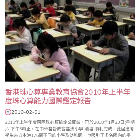
舉。比賽自八時起進行，組別區分為七組..
香港珠心算專業教育協會2010年上半年
度珠心算能力國際鑑定報告
2010-02-01
2010年上半年度國際珠心算檢定公開試，已於2010年1月23日(星期
六)下午3時正，在中華基督教會基法小學(油塘)順利完成。此屆應考
學生來自本港176間不同的小學及幼稚園，也吸引了多名國內的學生