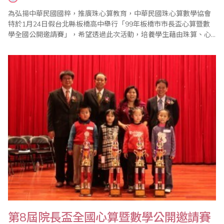
為弘揚中華民國國粹，推廣珠心算教育，中華民國珠心算數學協會
特於1月24日假台北縣板橋高中舉行「99年板橋市市長盃心算暨數
學全國公開邀請賽」，希望透過此次活動，培養學生藉由珠算、心
算技能提升學習數學的興趣。該會表示，學生多參與有規模的、有
水準和專業的珠心算比賽，將可提升學生的拚搏精神，培育出不屈
不撓的情操。 此次比賽在大會會長、珠心算數學協會創會理事長王
宗忱的致詞中揭開序幕，全國各地選手齊聚一..
第8屆院長盃全國心算暨數學公開邀請賽