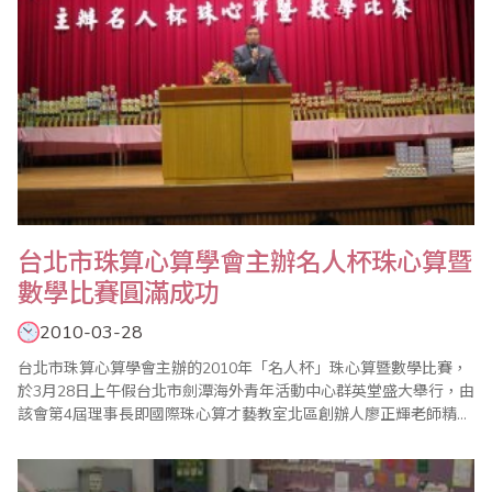
台北市珠算心算學會主辦名人杯珠心算暨
數學比賽圓滿成功
2010-03-28
台北市珠算心算學會主辦的2010年「名人杯」珠心算暨數學比賽，
於3月28日上午假台北市劍潭海外青年活動中心群英堂盛大舉行，由
該會第4屆理事長即國際珠心算才藝教室北區創辦人廖正輝老師精心
策劃，並由該會總幹事傅俊升老師負責各項賽前事務的準備工作。
本屆比賽打破傳統，不將數學成績納入珠心算總分，而是將珠心算
及數學獨立合計，分別敘獎，頗能增加該科目之專業性，實屬創