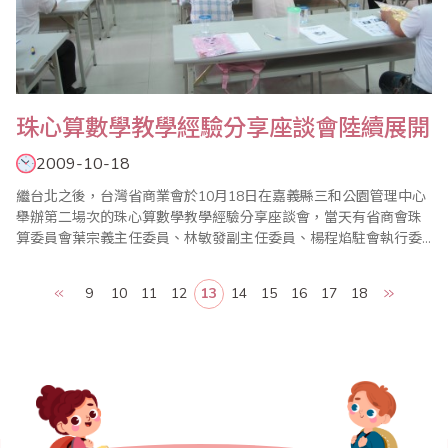
珠心算數學教學經驗分享座談會陸續展開
2009-10-18
繼台北之後，台灣省商業會於10月18日在嘉義縣三和公園管理中心
舉辦第二場次的珠心算數學教學經驗分享座談會，當天有省商會珠
算委員會葉宗義主任委員、林敏發副主任委員、楊程焰駐會執行委
員、廖蕙婉執行委員兼數學小組召集人、吳啟弘執行委員、李玉如
委員、黃騰誼委員、侯青慧委員等發言分享，還有林秀峰名譽主任
9
10
11
12
13
14
15
16
17
18
委員、陳士忠駐會執行顧問、劉廷春顧問等蒞臨指導。 台灣省商業
會為成立超過六十年之正式組織，並早在民國..