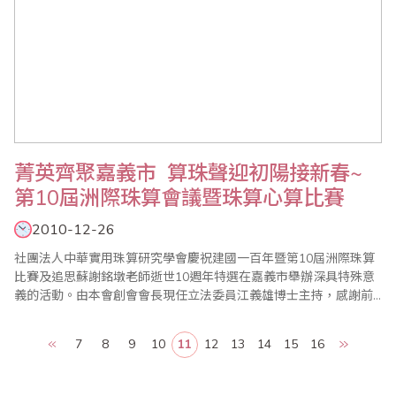
菁英齊聚嘉義市 算珠聲迎初陽接新春~
第10屆洲際珠算會議暨珠算心算比賽
2010-12-26
社團法人中華實用珠算研究學會慶祝建國一百年暨第10屆洲際珠算
比賽及追思蘇謝銘墩老師逝世10週年特選在嘉義市舉辦深具特殊意
義的活動。由本會創會會長現任立法委員江義雄博士主持，感謝前
教育部卓參事英豪、嘉義市副市長李錫津、教育處科長、臺灣省商
業會副理事長兼珠算委員會主任委員葉宗義先生、陳國華先生、本
7
8
9
10
11
12
13
14
15
16
會顧問李勝理事長、張添丁老師、楊渠弘教授、劉廷春老師及嘉義
高商郭校長義騰、嘉義女中鄭校長勝文、各界民意代表..