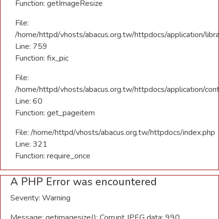
Function: getImageResize
File:
/home/httpd/vhosts/abacus.org.tw/httpdocs/application/libra
Line: 759
Function: fix_pic
File:
/home/httpd/vhosts/abacus.org.tw/httpdocs/application/con
Line: 60
Function: get_pageitem
File: /home/httpd/vhosts/abacus.org.tw/httpdocs/index.php
Line: 321
Function: require_once
A PHP Error was encountered
Severity: Warning
Message: getimagesize(): Corrupt JPEG data: 990