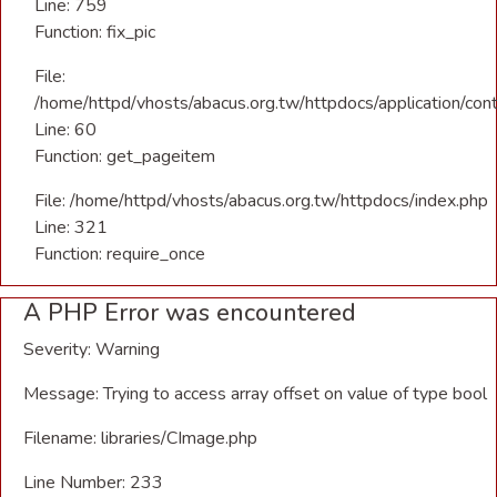
Line: 759
Function: fix_pic
File:
/home/httpd/vhosts/abacus.org.tw/httpdocs/application/con
Line: 60
Function: get_pageitem
File: /home/httpd/vhosts/abacus.org.tw/httpdocs/index.php
Line: 321
Function: require_once
A PHP Error was encountered
Severity: Warning
Message: Trying to access array offset on value of type bool
Filename: libraries/CImage.php
Line Number: 233