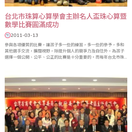
台北市珠算心算學會主辦名人盃珠心算暨
數學比賽圓滿成功
2011-03-13
參與各項優質的比賽，讓孩子多一些的練習，多一些的參予，多和
其他選手交流，擴闊視野，除提升個人的競爭力及自信外，為孩子
選擇一個公開、公平、公正的比賽是十分重要的。而每年台北市珠
算心算學會所舉辦的各項比賽，更是各參賽單位和大多數家長的首
選。 珠心算與數學的聯結是必要的需求，學習珠心算除增強計算能
力外，更能應用於數學的學習，增強數學的智能，加上以比賽領導
教學的觀念，台北市珠算心算學會於近年來的歷屆..