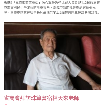
第5屆「嘉義市商業會盃」珠心算暨數學比賽大會於6月12日假嘉義
市崇文國民小學游藝館隆重揭幕，嘉義市政府社會處副處長張元
厚、嘉義市商業會理事長柯金龍於早上8點整共同主持試卷開封儀
式。各項比賽至10時20分結束，競爭之激烈扣人心弦。 11時30分
進行頒獎典禮，首先由大會主席柯金龍致詞，隨後介紹蒞會長官及
貴賓，包括張元厚副處長、嘉義市教育局科長洪文祥、立法委員江
義雄、台灣省商業會副理事長葉宗義、崇..
省商會拜訪珠算耆宿林天來老師