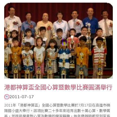
全球學童學習之才藝課程；二十一世紀科技發達，電腦盛行，卻也
無法取代珠心算對數學運算能力提升的功能；她期勉海內外珠算界
人士不斷努力，以使這項重要的中華國粹能在全球..
港都神算盃全國心算暨數學比賽圓滿舉行
2011-07-17
2011年「港都神算盃」全國心算暨數學比賽於7月17日在高雄市楠
陽國小盛大舉行。該項比賽二十多年來培育出數十萬心算、數學菁
英，並提昇學童對心算及數學的學習興趣，每年舉辦時都受到家長