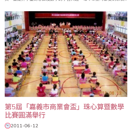
及教育界的認同及好評。 此次比賽活動分為心算組和數學組兩個項
目，共計1000多名選手參賽。上午8點準時進行第一場心算比賽，8
點50分第二場數學比賽。10點成績陸續公佈，分為幼稚園、一年級
到六年級等組，一切作業迅速、..
第5屆「嘉義市商業會盃」珠心算暨數學
比賽圓滿舉行
2011-06-12