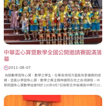
中華盃心算暨數學全國公開邀請賽圓滿落
幕
2011-08-07
為鼓勵學習珠心算、數學之學生，在專長領域方面能有更優異的成
績，並能以學習珠心算、數學之專注精神運用在校之各項課程，中
華民國珠心算數學協會特於100年8月7日假新北市板橋高中舉行100
年中華盃心算暨數學全國公開邀請賽。 在比賽進行中本會邀請大會
名譽會長、中華民國珠心算數學協會理事長鄭逢時親臨現場，他提
及學習珠心算並將其與學校的數學課程結合可刺激學習動機，提升
學齡兒童及中..