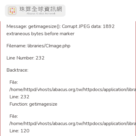
A PHP Error was encountered
Severity: Warning
Message: getimagesize(): Corrupt JPEG data: 1892
extraneous bytes before marker
Filename: libraries/CImage.php
Line Number: 232
Backtrace:
File:
/home/httpd/vhosts/abacus.org.tw/httpdocs/application/libr
Line: 232
Function: getimagesize
File:
/home/httpd/vhosts/abacus.org.tw/httpdocs/application/libra
Line: 120