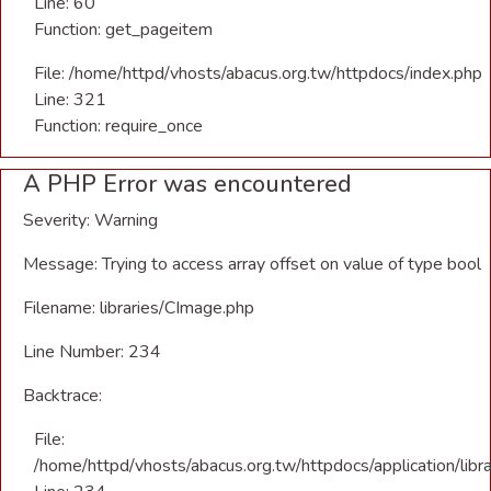
Line: 60
Function: get_pageitem
File: /home/httpd/vhosts/abacus.org.tw/httpdocs/index.php
Line: 321
Function: require_once
A PHP Error was encountered
Severity: Warning
Message: Trying to access array offset on value of type bool
Filename: libraries/CImage.php
Line Number: 234
Backtrace:
File:
/home/httpd/vhosts/abacus.org.tw/httpdocs/application/libr