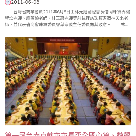
2011-06-08
台灣省商業會於2011年6月8日由林元翔副秘書長偕同珠算界楊
程焰老師、廖蕙婉老師、林玉惠老師等前往拜訪珠算耆宿林天來老
師，並代表省商會珠算委員會葉宗義主任委員向其致意。 林天
來老師出生於民國13年，現已87歲，早在日據時代即任教於台灣商
工學校（開南商工前身），光復後陸續在開南商工、延平中學、老
松商職、淡水專校等學校教學，同時也是台灣省商業會珠算委員會
創會成員之一，林天來老師畢生從事珠..
第一屆台南直轄市市長盃全國心算、數學