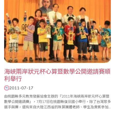
海峽兩岸狀元杯心算暨數學公開邀請賽順
利舉行
2011-07-17
由桃園縣多元教育發展協會主辦的『2011年海峽兩岸狀元杯心算暨
數學公開邀請賽』，7月17日在桃園縣復旦國小舉行，除了台灣眾多
選手與賽，還有來自大陸江西省的珠算團體老師、學生及貴賓參加
此盛會；大會會長施美鈴強調，珠心算不分種族，不分國家，已是