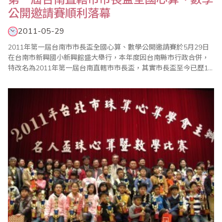
公開邀請賽順利落幕
2011-05-29
2011年第一屆台南市市長盃全國心算、數學公開邀請賽於5月29日
在台南市新興國小新興館盛大舉行，本年度因台南縣市行政合併，
特改名為2011年第一屆台南直轄市市長盃，其實市長盃至今已歷15
載，歷年來培育出許多孩童成為心算、數學菁英，並提昇學子們學
習興趣，每年舉辦一次鼓勵性的比賽，受到家長及社會教育界的認
同及好評。 此次參加人數為歷年來之最，來自全台千名學童參加競
賽，上午8點準時進行第一場心算比..