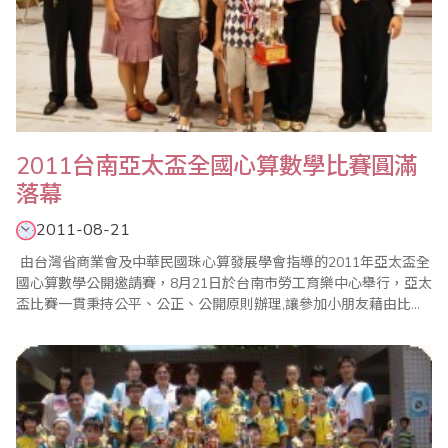
2011台南亞太盃全國心算數學比賽圓滿
落幕
2011-08-21
由台灣省商業會及中華民國珠心算發展學會指導的2011年亞太盃全
國心算數學公開邀請賽，8月21日於台南市勞工育樂中心舉行，亞太
盃比賽一貫秉持公平、公正、公開原則辦理,讓參加小朋友藉由比賽
體會「一分耕耘，一分收穫」、「要怎麼收穫,先要哪麼栽!」的學習
道理。今年參加人數比往年增加，計有六百多名選手與賽，整個比
賽經過一個上午，在全體工作人員努力配合下圓滿成功。 亞..