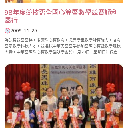
98年度競技盃全國心算暨數學競賽順利
舉行
2009-11-29
為弘揚我國國粹，推廣珠心算教育，提昇學童數學計算能力，培育
國家數學科技人才，並選拔中華民國國手參加國際心算暨數學競技
大賽，中華國際珠心算數學腦訓學會於11月29日（星期日）假台北
市劍潭海外青年活動中心經國廳大禮堂舉行『98年度競技盃全國心
算暨數學競賽』。 本屆比賽由於受到新流感的影響，因此參賽選手
的人數僅剩歷屆的3分之1左右，計有來自全國各地之國民中、小學
及幼稚園選手300名參賽，且參賽的選..