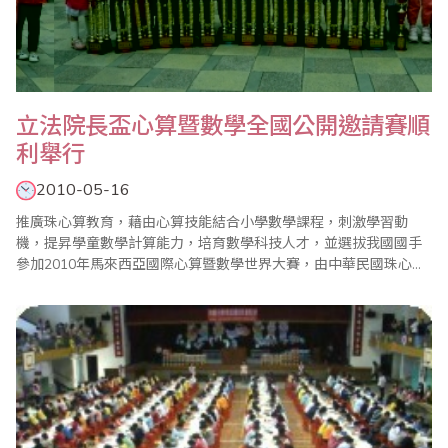
立法院長盃心算暨數學全國公開邀請賽順
利舉行
2010-05-16
推廣珠心算教育，藉由心算技能結合小學數學課程，刺激學習動
機，提昇學童數學計算能力，培育數學科技人才，並選拔我國國手
參加2010年馬來西亞國際心算暨數學世界大賽，由中華民國珠心算
數學協會主辦，台北縣珠算心算學會承辦之『99年度立法院長盃全
國心算暨數學公開邀請賽』於2010年5月16日（星期日）假台北縣
板橋市重慶國中隆重舉行。 本屆比賽分心算與數學項目，計有來自
全國各地之國民中、小學及幼稚園共4..