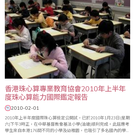
舉。比賽自八時起進行，組別區分為七組..
香港珠心算專業教育協會2010年上半年
度珠心算能力國際鑑定報告
2010-02-01
2010年上半年度國際珠心算檢定公開試，已於2010年1月23日(星期
六)下午3時正，在中華基督教會基法小學(油塘)順利完成。此屆應考
學生來自本港176間不同的小學及幼稚園，也吸引了多名國內的學生