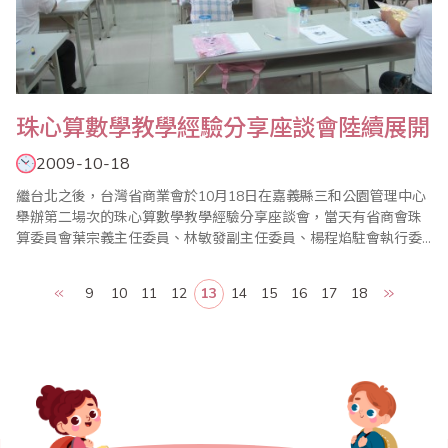
珠心算數學教學經驗分享座談會陸續展開
2009-10-18
繼台北之後，台灣省商業會於10月18日在嘉義縣三和公園管理中心
舉辦第二場次的珠心算數學教學經驗分享座談會，當天有省商會珠
算委員會葉宗義主任委員、林敏發副主任委員、楊程焰駐會執行委
員、廖蕙婉執行委員兼數學小組召集人、吳啟弘執行委員、李玉如
委員、黃騰誼委員、侯青慧委員等發言分享，還有林秀峰名譽主任
9
10
11
12
13
14
15
16
17
18
委員、陳士忠駐會執行顧問、劉廷春顧問等蒞臨指導。 台灣省商業
會為成立超過六十年之正式組織，並早在民國..