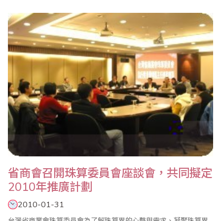
應考，檢定人數為658人。 本次考試流程得以順利圓滿地進行，
要尤衷地感謝中華基督教會基法小學(油塘)的協助，與及各家長和學
生的支持，也要特別感謝本會各..
省商會召開珠算委員會座談會，共同擬定
2010年推廣計劃
2010-01-31
台灣省商業會珠算委員會為了解珠算界的心聲與需求、凝聚珠算界