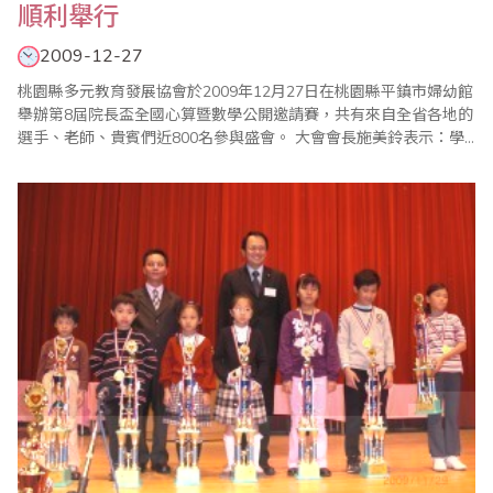
順利舉行
2009-12-27
桃園縣多元教育發展協會於2009年12月27日在桃園縣平鎮市婦幼館
舉辦第8屆院長盃全國心算暨數學公開邀請賽，共有來自全省各地的
選手、老師、貴賓們近800名參與盛會。 大會會長施美鈴表示：學
習珠心算可以訓練孩子的反應能力，集中注意力、思考能力、訓練
聽力、記憶力、判斷力及推理能力，激發潛在的學習效率。即使近
年來科技發達，電腦再發達，卻也無法取代珠心算對人類運算能力
提升的功能，目前除了亞洲、美洲、..