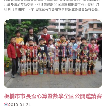
共識及增加互動交流，並共同規劃2010年珠算推廣工作，特於1月
31日（星期日）上午10時30分在會議室召開珠算委員會執行委員暨
考區主任座談會。會中除報告珠算委員會98年度珠算工作外，也通
過99年度各項重點工作，包括珠心算檢定、數學評鑑、海峽兩岸珠
心算通信比賽、全國珠算比賽暨珠算達人競技大會、全國心算比賽
暨國際心算邀請賽、全國數學競技大賽、國..
板橋市市長盃心算暨數學全國公開邀請賽
2010-01-24