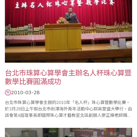
台北市珠算心算學會主辦名人杯珠心算暨
數學比賽圓滿成功
2010-03-28
台北市珠算心算學會主辦的2010年「名人杯」珠心算暨數學比賽，
於3月28日上午假台北市劍潭海外青年活動中心群英堂盛大舉行，由
該會第4屆理事長即國際珠心算才藝教室北區創辦人廖正輝老師精心
策劃，並由該會總幹事傅俊升老師負責各項賽前事務的準備工作。
本屆比賽打破傳統，不將數學成績納入珠心算總分，而是將珠心算
及數學獨立合計，分別敘獎，頗能增加該科目之專業性，實屬創