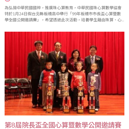
為弘揚中華民國國粹，推廣珠心算教育，中華民國珠心算數學協會
特於1月24日假台北縣板橋高中舉行「99年板橋市市長盃心算暨數
學全國公開邀請賽」，希望透過此次活動，培養學生藉由珠算、心
算技能提升學習數學的興趣。該會表示，學生多參與有規模的、有
水準和專業的珠心算比賽，將可提升學生的拚搏精神，培育出不屈
不撓的情操。 此次比賽在大會會長、珠心算數學協會創會理事長王
宗忱的致詞中揭開序幕，全國各地選手齊聚一..
第8屆院長盃全國心算暨數學公開邀請賽