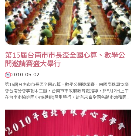
第15屆台南市市長盃全國心算、數學公
開邀請賽盛大舉行
2010-05-02
第15屆台南市市長盃全國心算、數學公開邀請賽，由國際珠算協議
會台南分會李朝木主辦，台南市市政府教育處指導，於5月2日上午
在台南市協進國小(協進館)隆重舉行，計有來自全國各縣市幼稚園及
國小近千人參加，使得會場熱鬧滾滾。 台南市市長盃全國心算、數
學比賽與其他心算、數學比賽最大不同是，參賽選手全部集中在大
禮堂考試，家長可以臨場感受孩子的賽況，大會開始裁判長用威嚴
又宏亮的聲音一聲令下，台..