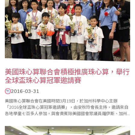
美國珠心算聯合會積極推廣珠心算，舉行
全球盃珠心算冠軍邀請賽
2016-03-31
美國珠心算聯合會在美國時間3月19日，於加州科學中心主辦
「2016全球盃珠心算冠軍邀請賽」，由安秋玲會長主持，邀請來自
各地學童七百多人參加。與會貴賓除美國國會眾議員羅伊斯、加州
參議員張玲玲外，海外嘉賓有來自台灣省商業會駐會執行委員楊程
焰伉儷、印尼林建中會長伉儷等多人。 此次比賽結合推廣科學教育
基礎理念，讓人留下深刻印象；活動中「快閃心算表演賽」成功的