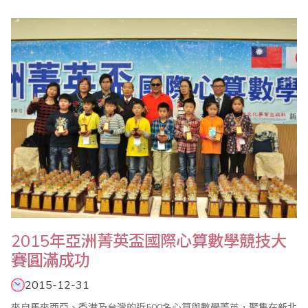
珠算委員會名譽主任委員、副主任委員、執行顧問、執行委員及珠
算心算聯合測試考區主任共同參與。 會中除報告珠算委員會104年
度珠算推廣工作外，也通過105年度各項重點工作，包括1年4次的
珠心算檢定（3/20、5/15、9..
​2015年亞洲菁英盃國際心算數學競技大
賽圓滿成功
2015-12-31
來自馬來西亞、香港及台灣的近500名心算與數學菁英，聚集在新北