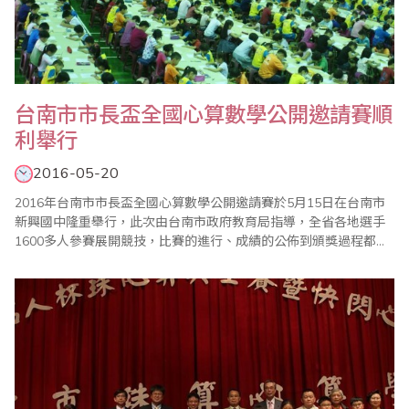
台南市市長盃全國心算數學公開邀請賽順
利舉行
2016-05-20
2016年台南市市長盃全國心算數學公開邀請賽於5月15日在台南市
新興國中隆重舉行，此次由台南市政府教育局指導，全省各地選手
1600多人參賽展開競技，比賽的進行、成績的公佈到頒獎過程都很
順利，加上眾多老師的協助與配合，使得比賽圓滿成功。 主辦單位
國際珠算協議會台南分會表示，市長盃全國心算數學比賽，與其他
心算數學比賽最大不同是，參賽選手全部集中在大禮堂考試，因此
整個會場猶如大會考，光是工作老師就..