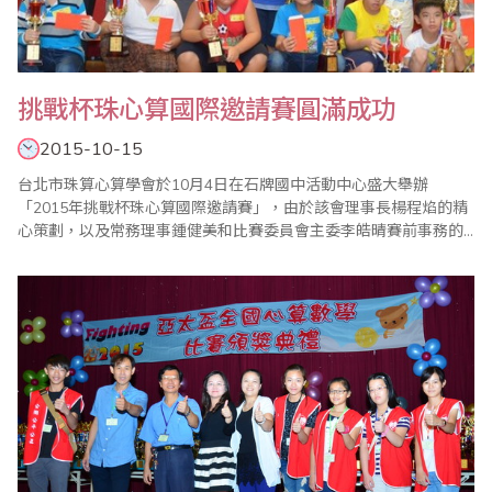
挑戰杯珠心算國際邀請賽圓滿成功
2015-10-15
台北市珠算心算學會於10月4日在石牌國中活動中心盛大舉辦
「2015年挑戰杯珠心算國際邀請賽」，由於該會理事長楊程焰的精
心策劃，以及常務理事鍾健美和比賽委員會主委李皓晴賽前事務的
縝密籌備，加上眾多老師協助與配合，使得比賽圓滿成功。 大會開
始，選手宣誓，宣誓代表蘇郁芸帶領選手宣誓恪遵比賽規則並服從
裁判長之判決。比賽中有緊張刺激的【唸心算比賽】，堪稱一大特
色，因為一般的心算比賽很少舉辦此項目，選手..