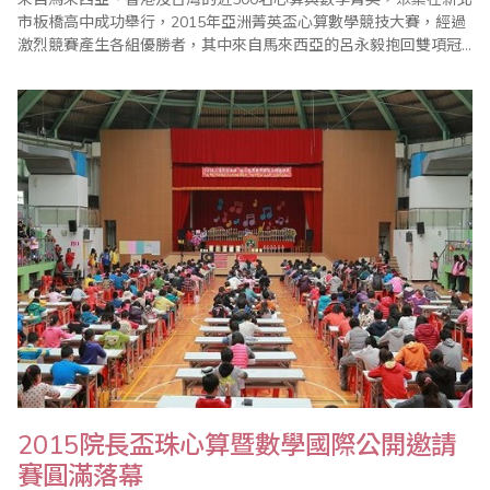
市板橋高中成功舉行，2015年亞洲菁英盃心算數學競技大賽，經過
激烈競賽產生各組優勝者，其中來自馬來西亞的呂永毅抱回雙項冠
軍。 2015年亞洲菁英盃心算數學競技大賽由中華民國珠心算數學協
會理事長王宗忱主持開幕典禮，他表示，此項賽事主要是為弘揚中
華民國國粹，推廣珠心算教育之普及，並藉由珠算、心算技能結合
小學數學課程而舉辦。 教育..
2015院長盃珠心算暨數學國際公開邀請
賽圓滿落幕