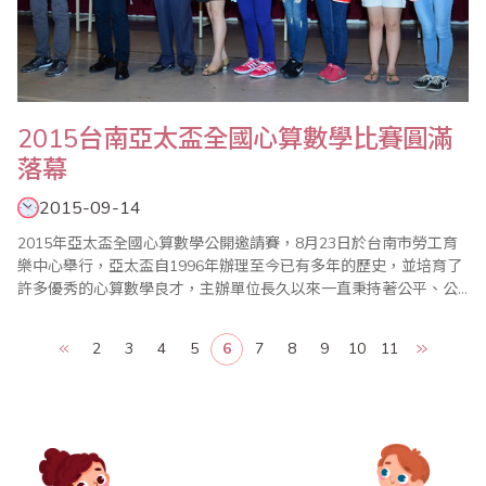
2015台南亞太盃全國心算數學比賽圓滿
落幕
2015-09-14
2015年亞太盃全國心算數學公開邀請賽，8月23日於台南市勞工育
樂中心舉行，亞太盃自1996年辦理至今已有多年的歷史，並培育了
許多優秀的心算數學良才，主辦單位長久以來一直秉持著公平、公
正、公開的核心原則辦理比賽，參加單位對亞太盃皆表達高度的肯
定。 今年亞太盃邀請全國總計七百多位選手參賽，為鼓勵小朋友,今
2
3
4
5
6
7
8
9
10
11
年特別提高錄取率外,除前四名選手獲頒獎盃、獎狀外, 各組榮獲前十
位選手獲頒台南市政府教育局..