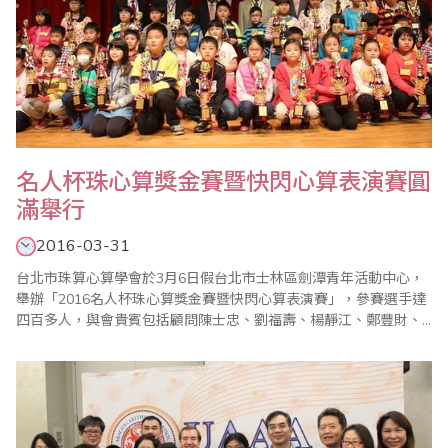
名人杯珠心算獎金賽暨快閃心算表演賽圓
滿舉行
2016-03-31
台北市珠算心算學會於3月6日假台北市士林區劍潭青年活動中心，
舉辦「2016名人杯珠心算獎金賽暨快閃心算表演賽」，參賽選手達
四百多人，與會貴賓包括顧問陳士忠、劉福壽、楊靜江、鄭豐財、
歐國欽、省商會副秘書長林元翔等先進蒞臨指導，活動在裁判長陳
彥光宣布比賽開始，選手梁勝宥宣誓後揭開序幕。 本次主要競賽項
目除珠算、心算競賽外，「珠算逐項獎金賽」，更是高潮迭起，由
於是從珠算名人組最優前5名中選拔出來，..