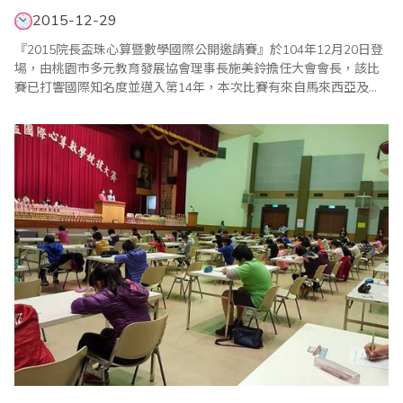
2015-12-29
『2015院長盃珠心算暨數學國際公開邀請賽』於104年12月20日登
場，由桃園市多元教育發展協會理事長施美鈴擔任大會會長，該比
賽已打響國際知名度並邁入第14年，本次比賽有來自馬來西亞及新
加坡地區的選手，和來自全台各地選手600多人一同比賽、盛況空
前，這是對主辦單位及大會工作人員的最大肯定，藉由比賽增進國
際交流暨親善學術互動，希望選手們能走出台灣，走向世界，邁向
國際化！讓孩子們從小藉著「珠心算暨數學..