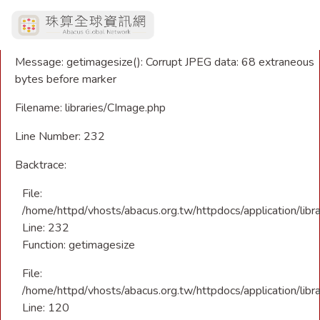
A PHP Error was encountered
Severity: Warning
Message: getimagesize(): Corrupt JPEG data: 68 extraneous
bytes before marker
Filename: libraries/CImage.php
Line Number: 232
Backtrace:
File:
/home/httpd/vhosts/abacus.org.tw/httpdocs/application/libr
Line: 232
Function: getimagesize
File:
/home/httpd/vhosts/abacus.org.tw/httpdocs/application/libra
Line: 120