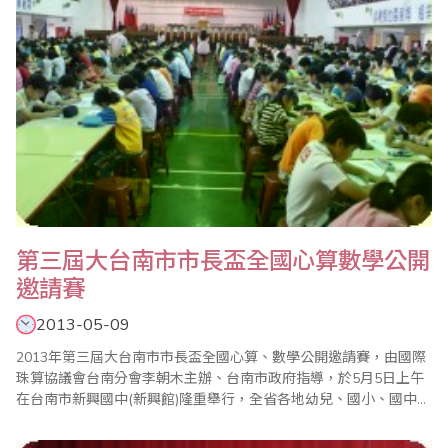
第三屆大台南市市長盃全國心算數學公開
邀請賽
2013-05-09
2013年第三屆大台南市市長盃全國心算、數學公開邀請賽，由國際
珠算協議會台南分會李朝木主辦、台南市政府指導，於5月5日上午
在台南市新興國中(新興館)隆重舉行，全省各地幼兒、國小、國中近
二千餘選手互相競技，此一每年舉辦的比賽，均受到家長及教育界
的好評。 原18屆台南市市長盃因縣市合併，正式改為第三屆大台南