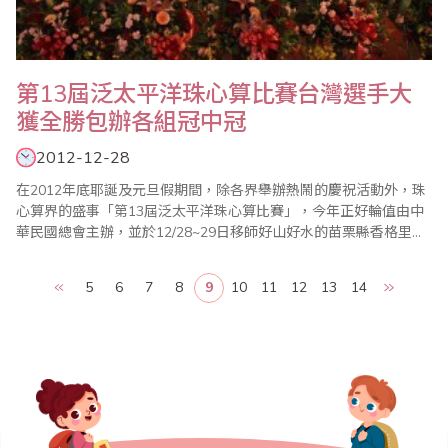
第13屆泛太平洋珠心算比賽台灣選手大
獲全勝包辦各組冠中冠
2012-12-28
在2012年底耶誕及元旦假期間，除各界舉辦熱鬧的慶祝活動外，珠
心算界的盛事「第13屆泛太平洋珠心算比賽」，今年正好輪值由中
華民國總會主辦，並於12/28~29日移師好山好水的苗栗縣香格里拉
樂園盛大舉行。 為了讓來自各國及台灣各參賽單位選手及團員們在
參加之餘，也能深入體驗台灣風俗民情及文化，中華民國總會會長
5
6
7
8
9
10
11
12
13
14
廖正輝特別規劃成為2天1夜(包含賽前練習及交流、營火晚會、選手
闖關活動等…..