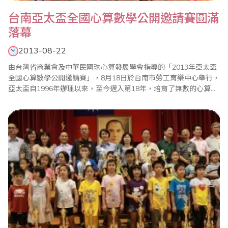
台南亞太盃全國心算數學公開邀請賽圓滿
落幕
2013-08-22
由台灣省商業會及中華民國珠心算發展學會指導的「2013年亞太盃
全國心算數學公開邀請賽」，8月18日於台南市勞工育樂中心舉行，
亞太盃自1996年辦理以來，至今邁入第18年，培育了無數的心算數
學良才，辦理的宗旨一貫秉持公平、公正、公開原則，讓參加小朋
友藉由比賽體會「一分耕耘、一分收穫」的學習道理。整個比賽依
據大會程序表進行，加上細心的評分統計，最後圓滿結束。 今年亞
太盃賽事總計邀請北、中、南計六..