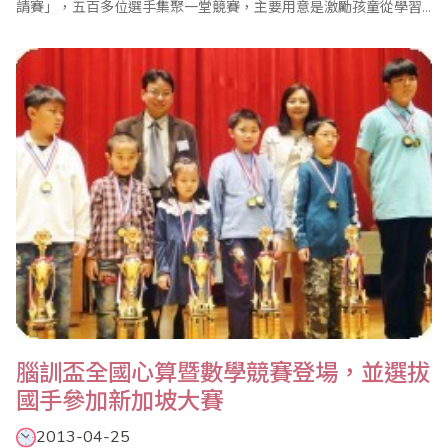
請賽」，五百多位選手集聚一堂競賽，主要用意是激勵孩童從學習
中產生興趣，並驗證自己的心算和數學實力，而透過比賽則希望能
推廣相關教學，使孩童喜歡數學，進而強化其他學習與邏輯能力，
不少家長也全程陪同參加這場盛事，更有家長帶領參賽者的弟妹來
見習，使得會場熱鬧滾滾。 中華民國珠心算數..
腦訓盃全國心算暨數學競賽登場，並選拔
國手參加新加坡大賽
2013-04-25