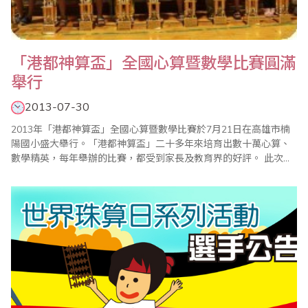
「港都神算盃」全國心算暨數學比賽圓滿
舉行
2013-07-30
2013年「港都神算盃」全國心算暨數學比賽於7月21日在高雄市楠
陽國小盛大舉行。「港都神算盃」二十多年來培育出數十萬心算、
數學精英，每年舉辦的比賽，都受到家長及教育界的好評。 此次比
賽分為心算組和數學組2個項目，共計900多名選手參賽。上午8點
準時進行心算比賽，8點50分數學比賽。10點成績陸續公佈，分為
幼稚園、一年級到六年級等組，主辦單位每年均以獎學金鼓勵前三
名得獎選手，名列前茅的小選手除..