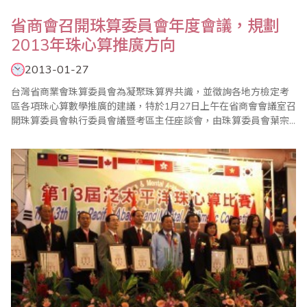
省商會召開珠算委員會年度會議，規劃
2013年珠心算推廣方向
2013-01-27
台灣省商業會珠算委員會為凝聚珠算界共識，並徵詢各地方檢定考
區各項珠心算數學推廣的建議，特於1月27日上午在省商會會議室召
開珠算委員會執行委員會議暨考區主任座談會，由珠算委員會葉宗
義主任委員親自主持。會中除報告珠算委員會101年度珠算推廣工作
外，也通過102年度各項具體重點工作，包括1年4次的珠心算檢
定、2次的數學評鑑、2次海峽兩岸珠心算通信比賽外，同時確定
2013年全國珠算界慶祝世界珠算日大會暨全..