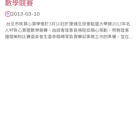
數學競賽
2013-03-10
台北市珠算心算學會於3月10日於捷運北投會館盛大舉辦2013年名
人杯珠心算暨數學競賽，由該會理事長楊程焰精心策劃，常務理事
鍾健美和比賽委員會主委李皓晴等負責賽前事務工作的準備，並在
眾多老師們的協助與配合之下，比賽圓滿成功。此次比賽，更首創
運用QRcode結合FB粉絲專頁，線上傳遞比賽訊息。 本屆的比賽，
除保留名人杯最大的特色--【唸心算比賽】，理事長更增加一場緊
張刺激..