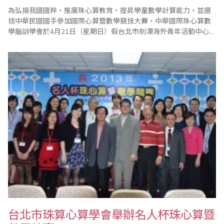
為弘揚我國國粹，推廣珠心算教育，提昇學童數學計算能力，並選
拔中華民國國手參加國際心算暨數學競技大賽，中華國際珠心算數
學腦訓學會於4月21日（星期日）假台北市劍潭海外青年活動中心群
英堂舉行『102年度腦訓盃全國心算暨數學競賽–2013年中華民國國
手選拔賽』。 本屆比賽分心算與數學項目，計有來自全國各地之國
民中、小學及幼稚園選手約600名參賽，參賽的選手中，有75％是
歷屆前三名的國手..
台北市珠算心算學會舉辦名人杯珠心算暨