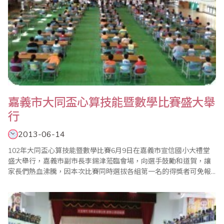
嘉義市大同盃心算技能暨數學比賽盛大舉
行
2013-06-14
102年大同盃心算技能暨數學比賽6月9日在嘉義市宣信國小大禮堂
盛大舉行，嘉義市副市長李錫津蒞臨會場，向選手鼓勵和道賀，讓
家長們熱血沸騰，因本次比賽同時選拔各組第一名的得獎者可免報
名費，參加8月4日由台灣省商業會在新北市政府主辦的「全國心算
比賽暨國際心算及全國數學競技大賽」，所以每位選手無不全力衝
刺。 上午11點成績全部都揭曉，旋即進行頒獎典禮，現場來賓有嘉
義市果菜市場總經理陳國華（省商會理事..