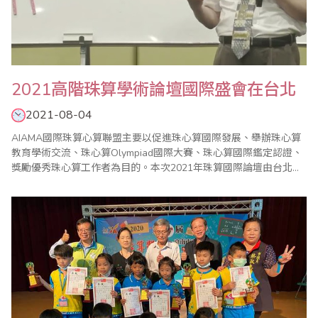
2021高階珠算學術論壇國際盛會在台北
2021-08-04
AIAMA國際珠算心算聯盟主要以促進珠心算國際發展、舉辦珠心算
教育學術交流、珠心算Olympiad國際大賽、珠心算國際鑑定認證、
獎勵優秀珠心算工作者為目的。本次2021年珠算國際論壇由台北市
珠算心算學會主辦，台灣省商業總會協辦，於7月25日(日)假省商會
盛大舉行，由於疫情(COVID-19)因素，採YouTube線上直播。 本年
度珠算高階學術論壇由台灣主辦，有來自新加坡、印度尼西亞、美
國、馬..