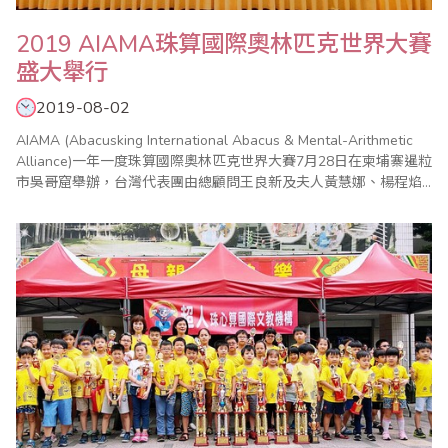
2019 AIAMA珠算國際奧林匹克世界大賽
盛大舉行
2019-08-02
AIAMA (Abacusking International Abacus & Mental-Arithmetic
Alliance)一年一度珠算國際奧林匹克世界大賽7月28日在柬埔寨暹粒
市吳哥窟舉辦，台灣代表團由總顧問王良新及夫人黃慧娜、楊程焰
團長、周啟超顧問、張志勇副團長、歐國欽總領隊、鄭慧綸領隊、
鍾健美總教練、李皓晴老師等帶領選手及隨行團員共41名參與盛
會。 代表團行前承蒙外..