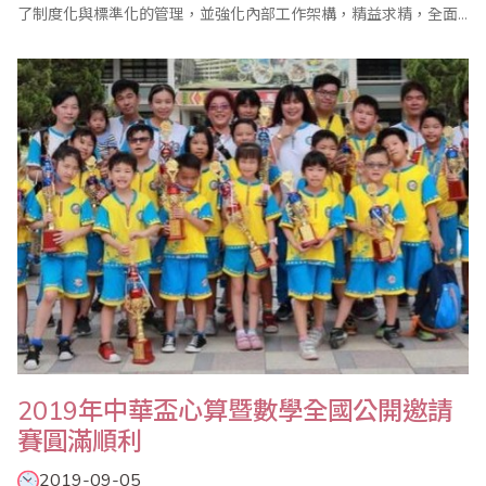
了制度化與標準化的管理，並強化內部工作架構，精益求精，全面
提升服務品質及競爭力，陸續獲得台灣、美國、加拿大、英國、澳
洲、日本、新加坡、馬來西亞、印尼、印度、香港、沙烏地阿拉伯
以及大陸等地的認同，並加入省商會組織參加珠算心算鑑定，受到
普遍的好評。 驗證單位並於2019年12..
2019年中華盃心算暨數學全國公開邀請
賽圓滿順利
2019-09-05