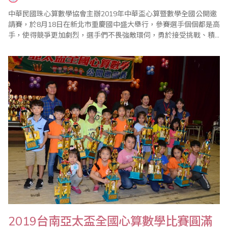
中華民國珠心算數學協會主辦2019年中華盃心算暨數學全國公開邀
請賽，於8月18日在新北市重慶國中盛大舉行，參賽選手個個都是高
手，使得競爭更加劇烈，選手們不畏強敵環伺，勇於接受挑戰、積
極戰勝挑戰，穩穩地展現出自己最優秀的一面。此次比賽在協會精
心規劃以及家長配合下圓滿落幕。(文 / 中華民國珠心算數學協會)
2019台南亞太盃全國心算數學比賽圓滿