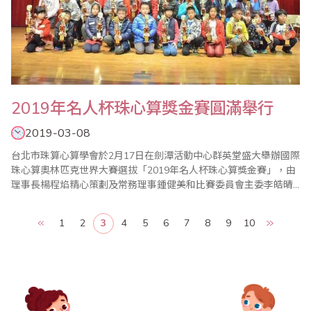
2019年名人杯珠心算獎金賽圓滿舉行
2019-03-08
台北市珠算心算學會於2月17日在劍潭活動中心群英堂盛大舉辦國際
珠心算奧林匹克世界大賽選拔「2019年名人杯珠心算獎金賽」，由
理事長楊程焰精心策劃及常務理事鍾健美和比賽委員會主委李皓晴
負責賽前事務的籌備，比賽過程中，在公平、公正的大會裁判長陳
彥光老師主持下，比賽在選手胡永璇帶領宣誓下揭開序幕，加上眾
1
2
3
4
5
6
7
8
9
10
多老師的協助與配合，使得比賽圓滿成功。 本屆比賽開創閃算PK表
演賽，凡參加珠算比賽的孩子，人人皆..