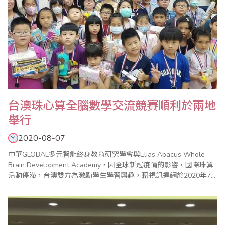
台澳珠心算全腦數學交流競賽順利於兩地
舉行
2020-08-07
中華GLOBAL多元智能終身教育研究學會與Elias Abacus Whole
Brain Development Academy，因全球新冠疫情的影響，國際珠算
活動停滯，台澳雙方為激勵學生學習興趣，藉視訊連網於2020年7
月4日舉辦珠算、心算與全腦數學的交流競賽。 從創思到實際活動
事務繁多，尤其在澳洲，因為禁止群聚的命令遲遲無法解除，比賽
場地問題，遲至比賽前三天才獲得部份解除，方能完成此次..