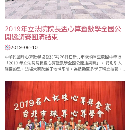
2019年立法院院長盃心算暨數學全國公
開邀請賽圓滿結束
2019-06-10
中華民國珠心算數學協會於5月26日在新北市板橋區重慶國中舉行
「2019 年立法院院長盃心算暨數學全國公開邀請賽」。 特別引人
矚目的是，這場大賽跨越了地域限制，為鼓勵更多學子精進技藝、
磨練膽識，中華民國珠心算數學協會特意擇定台北、高雄兩大城市
同步舉辦，號召全台各地一共參千多位選手齊聚切磋，各路人馬來
勢洶洶，高手雲集，聲勢浩大，可謂別開生面！ 世界各國不約而同
均有實證研究指出，珠心算可有效..