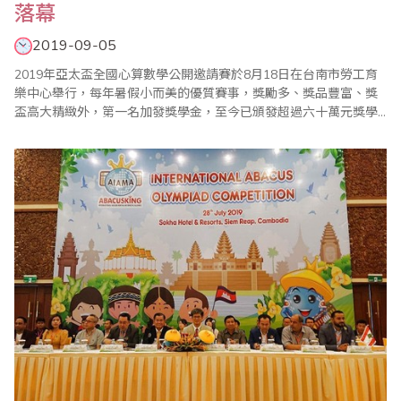
落幕
2019-09-05
2019年亞太盃全國心算數學公開邀請賽於8月18日在台南市勞工育
樂中心舉行，每年暑假小而美的優質賽事，獎勵多、獎品豐富、獎
盃高大精緻外，第一名加發獎學金，至今已頒發超過六十萬元獎學
金，另為獎勵應屆畢業生，特別設立「亞太模範獎」鼓勵優秀選手
且各組名列前矛的選手特別頒發台南市政府教育局長獎狀，亞太盃
一貫秉持公平、公正、公開的核心原則辦理，使參加單位對亞太盃
皆表達高度的肯定。 大會頒獎典禮於上午1..