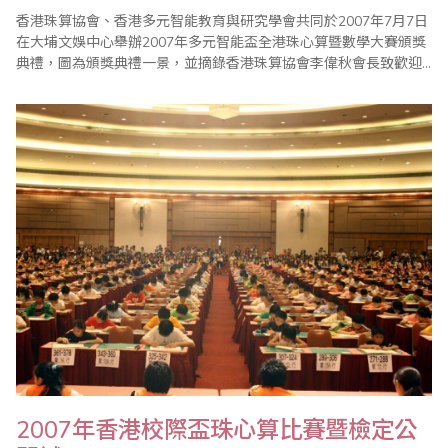
香港珠算協會、香港多元智能教育與研究學會共同於2007年7月7日
在大埔文娛中心舉辦2007年多元智能盃全港珠心算暨數學大賽頒獎
典禮，圖為頒獎典禮一景，並摘錄香港珠算協會李偉秋會長致歡迎
辭講稿如後。 2007年《多元智能盃》全港珠心算暨數學大賽頒
獎典禮 香港珠算協會李偉秋會長致歡迎辭講稿 香港津貼小學議會主
席、油麻地天主教小學蔡楷俊校長、香港資助小學校長會主席、油
麻地天主..
2007年香港校際盃珠心算比賽暨檢定公