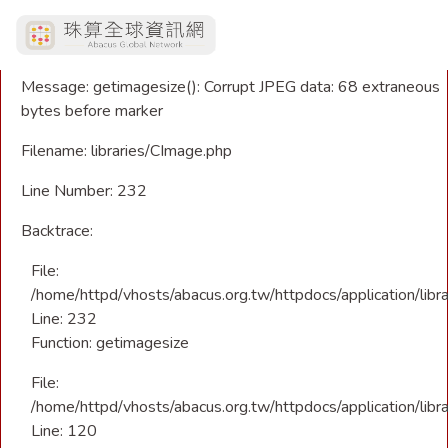
A PHP Error was encountered
Severity: Warning
Message: getimagesize(): Corrupt JPEG data: 68 extraneous
bytes before marker
Filename: libraries/CImage.php
Line Number: 232
Backtrace:
File:
/home/httpd/vhosts/abacus.org.tw/httpdocs/application/libr
Line: 232
Function: getimagesize
File:
/home/httpd/vhosts/abacus.org.tw/httpdocs/application/libra
Line: 120