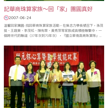
記華商珠算家族～回「家」團圓真好
2007-06-24
溫馨回家團圓-找回華商珠算家族活動，在吳志力學長號召下，孫茂
挺、王啟東、李茂松、陳有霖、黃秀萍等家族成員積極聯繫中，一
個跨世代的聯誼（37年次到70年次），『國立華南高商珠算隊』共
同的夢－構築一個珠算家族終於誕生了。感謝有你－劉廷春老師，
讓我們圓夢為『華商珠算家族』為『華商精神』，牽起每個小圈
圈，圍成一個大圈圈。憶往日，有歡笑，有喜樂，也有淚
水．．．。 時光荏苒，廷春老師與師母的春風和沐，一..