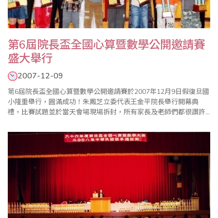
第6屆院長盃全國心算暨數學公開邀請賽
盛大舉行
2007-12-09
第6屆院長盃全國心算暨數學公開邀請賽於2007年12月9日假復旦國
小隆重舉行，圓滿成功！朱鳳芝立委代表王金平院長舉行開幕典
禮，比賽試題並於當天會場現場拆封，所有家長及老師們都很讚許
此一公平、公正、公開的措施。這次比賽計有全國國中小學及泰
國、馬來西亞等海內外學子共800多人參加，比賽乃訓練選手的膽
識，讓學子們知道如何從失敗中再接再厲；如何從成功中學習謙
虛，明白『人外有人，天外有天』，『強中自有強中手..