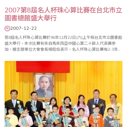
2007第8屆名人杯珠心算比賽在台北市立
圖書總館盛大舉行
2007-12-22
第8屆名人杯珠心算比賽於96年12月22日(六)上午假台北市立圖書館
盛大舉行，本次比賽有來自馬來西亞中國心算二十餘人代表團參
加，據主辦單位大會會長楊程焰表示，名人杯珠心算比賽每2-3年舉
辦一次，每屆舉辦場館從台北世貿國際會議中心、來來大飯店到今
年台北市圖國際會議廳，均能讓參賽小選手感受到比賽的氣氛和參
賽經驗技藝切磋的重要性，本次比賽場館座位U字型排列、迎旗
(台、馬)儀式、國際裁判授証、家長代表監賽..