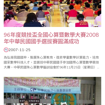
96年度競技盃全國心算暨數學大賽2008
年中華民國國手選拔賽圓滿成功
2007-11-25
為弘揚我國國粹，推廣珠心算教育，提昇學童數學計算能力，培育
國家數學科技人才，並選拔中華民國國手參加國際心算暨數學競技
大賽，中華民國珠心算數學腦訓協會於96年11月25日（星期日）假
台北市劍潭海外青年活動中心經國廳大禮堂舉行『96年度競技盃全
國心算暨數學大賽』。 本屆比賽分心算與數學項目，計有來自全國
各地之國民中、小學及幼稚園選手八百名參賽，在北、中、南高手
雲集與激烈競技後，產生各組前四名，大..