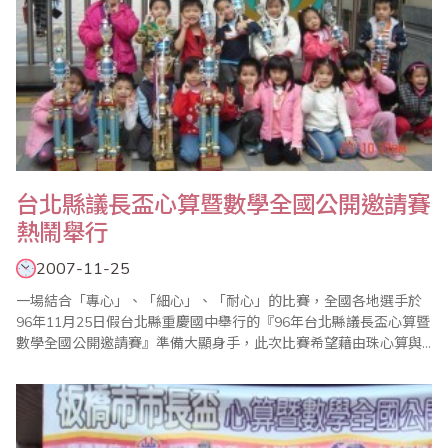
台北縣議長盃心算暨數學全國公開邀請賽
熱鬧舉行
2007-11-25
一場結合「專心」、「細心」、「耐心」的比賽，全國各地選手於
96年11月25日假台北縣重慶國中舉行的『96年台北縣議長盃心算暨
數學全國公開邀請賽』準備大顯身手，此次比賽希望藉由珠心算與
小學數學課程的結合，引發孩子學習興趣，在中華民國珠心算數學
協會的規劃安排以及全體老師的協助之下，使得此次比賽能夠順利
圓滿成功。 比賽共分為心算比賽與數學比賽兩部分，並分成幼稚園
組、一年級組至六年級組，共七個組別分..