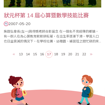
狀元杯第 14 屆心算暨數學技能比賽
2007-05-20
吳啟弘會長(左一)與得獎老師合影留念 在一個名不見經傳的鄉鎮，
有一群人在為心算教育默默耕耘著，在出生率逐漸下滑，學習人口
也日益衰減的情況下，在學校社團、幼稚園、補習班之間忙碌的來
回奔波，「狀元杯第14屆心算暨數學技能比賽」終於在5月20日在
斗南國小活動中心展開。 中華民國珠心算數學協會雲林分會主辦的
13
14
15
16
17
18
19
20
21
22
「狀元杯第14屆心算暨數學技能比賽」，共計四百名選手齊聚一堂
競試，參加對象多為幼稚園至國..