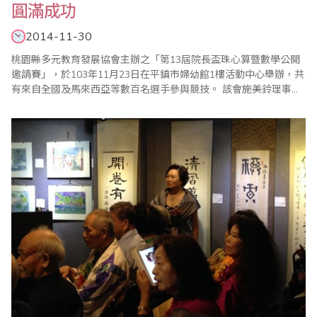
圓滿成功
2014-11-30
桃園縣多元教育發展協會主辦之「第13屆院長盃珠心算暨數學公開
邀請賽」，於103年11月23日在平鎮市婦幼館1樓活動中心舉辦，共
有來自全國及馬來西亞等數百名選手參與競技。 該會施美鈴理事長
指出，珠心算對於腦力的開發非常有幫助，珠心算程度越高的學
生，不但數學能力越強，其他的學業成績也比一般同學優良，孩子
們從小藉著比賽的互動，能夠具有『勝不驕、敗不餒』的胸襟，也
能適應陌生環境的考驗，成為最頂尖的學..