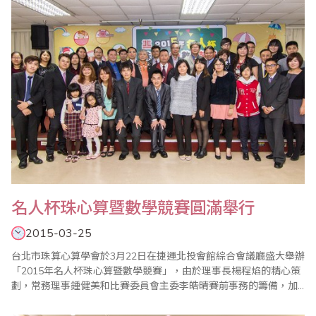
名人杯珠心算暨數學競賽圓滿舉行
2015-03-25
台北市珠算心算學會於3月22日在捷運北投會館綜合會議廳盛大舉辦
「2015年名人杯珠心算暨數學競賽」，由於理事長楊程焰的精心策
劃，常務理事鍾健美和比賽委員會主委李皓晴賽前事務的籌備，加
上大會裁判長陳彥光老師公平、公正的主持，以及眾多老師的協助
與配合，使得比賽圓滿成功。 比賽有緊張刺激的【唸心算比賽】，