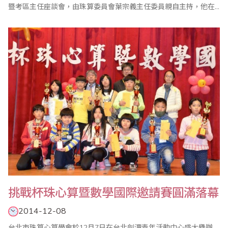
暨考區主任座談會，由珠算委員會葉宗義主任委員親自主持，他在
致詞中指出，珠心算已成為每個人終身學習的項目之一，本會珠算
委員會有多位成員、老師長期投入年長者的珠算教學，頗有成效，
值得嘉許。 會中除報告珠算委員會103年度珠算推廣工作外，也通
過104年度各項重點工作，包括1年4次的..
挑戰杯珠心算暨數學國際邀請賽圓滿落幕
2014-12-08
台北市珠算心算學會於12月7日在台北劍潭青年活動中心盛大舉辦