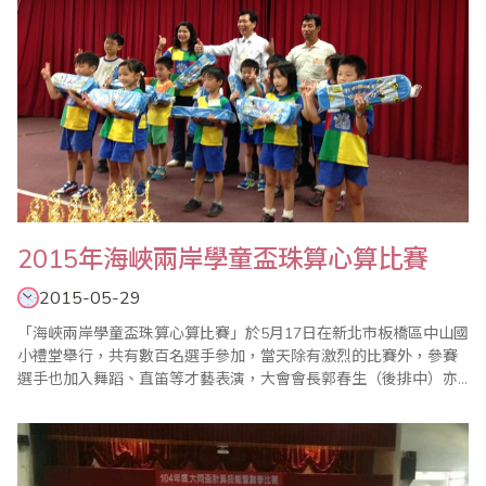
2015年海峽兩岸學童盃珠算心算比賽
2015-05-29
「海峽兩岸學童盃珠算心算比賽」於5月17日在新北市板橋區中山國
小禮堂舉行，共有數百名選手參加，當天除有激烈的比賽外，參賽
選手也加入舞蹈、直笛等才藝表演，大會會長郭春生（後排中）亦
致贈每位表演者禮物，現場氣場熱鬧滾滾，最後圓滿結束。