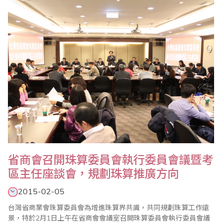
更有挑戰緊張極限的【名人獎金逐項賽】，選手須備有高程度的珠
心算能力，平常更要接受聽算訓練，才有..
省商會召開珠算委員會執行委員會議暨考
區主任座談會，規劃珠算推廣方向
2015-02-05
台灣省商業會珠算委員會為增進珠算界共識，共同規劃珠算工作遠
景，特於2月1日上午在省商會會議室召開珠算委員會執行委員會議