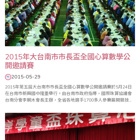
2015年大台南市市長盃全國心算數學公
開邀請賽
2015-05-29
2015年第五屆大台南市市長盃全國心算數學公開邀請賽於5月24日
在台南市新興國中隆重舉行。由台南市政府指導，國際珠算協議會
台南分會李朝木會長主辦，全省各地選手1700多人參賽展開競技，
比賽的進行、成績的公佈到頒獎過程都很順利，以及眾多老師的協
助與配合，使得比賽圓滿成功。 比賽試題並於當天在會場現場拆
封，所有家長老師都很讚許此一公平、公正、公開的措施，家長可
以臨場感受比賽情形，使會場熱鬧滾滾，..