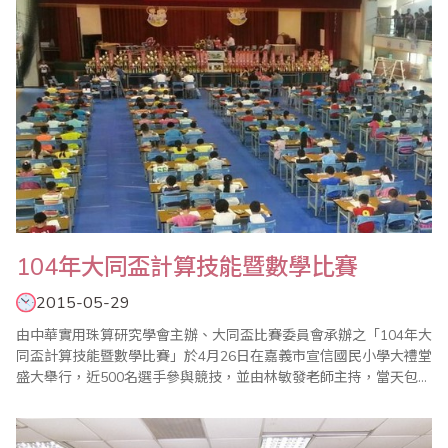
104年大同盃計算技能暨數學比賽
2015-05-29
由中華實用珠算研究學會主辦、大同盃比賽委員會承辦之「104年大
同盃計算技能暨數學比賽」於4月26日在嘉義市宣信國民小學大禮堂
盛大舉行，近500名選手參與競技，並由林敏發老師主持，當天包括
大會會長蔣鎰澧、省商會理事陳國華、嘉義市前副市長李錫津、嘉
義縣議員陳柏麟、中華實用珠算研究學會秘書長蔡玉碧等多位來貴
賓蒞臨比賽會場鼓勵選手。