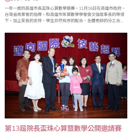
一年一度的高雄市長盃珠心算數學競賽，11月16日在高雄市政府、
台灣省商業會的指導，和高雄市珠算數學學會張文強理事長的帶領
下，加上家長的支持、學生井然有序的配合、全體老師的分工合
作，使得比賽盛會圓滿完成。 張文強特別感謝高雄市教育局長鄭新
輝、社會局長張乃千、教育局科長范淑媚，以及多位立委、市議
員、校長的參加，他表示嘉賓的蒞臨是給孩子最佳的鼓勵，尤其更
感謝國立高雄師範大學吳連賞校長全程參與並主持..
第13屆院長盃珠心算暨數學公開邀請賽