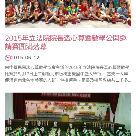
2015年立法院院長盃心算暨數學公開邀
請賽圓滿落幕
2015-06-12
由中華民國珠心算數學協會主辦的2015年立法院院長盃心算暨數學
比賽於5月17日上午假新北市板橋重慶國中盛大舉行。 當天一大早
便湧進南北各地參賽的人群，包括選手、家長及帶隊教練共二千多
人齊聚校內，場面非常的熱鬧和刺激。本次比賽，更有六十幾位監
考老師協助賽務工作，使比賽更添光彩，由於參賽單位也派出眾多
老師幫忙，使各項比賽均能非常順利的完成。 這次參加比賽者包括
幼稚園到國小六年級的學生，因為..