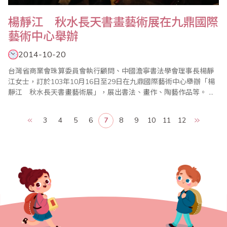
楊靜江 秋水長天書畫藝術展在九鼎國際
藝術中心舉辦
2014-10-20
台灣省商業會珠算委員會執行顧問、中國澹寧書法學會理事長楊靜
江女士，訂於103年10月16日至29日在九鼎國際藝術中心舉辦「楊
靜江 秋水長天書畫藝術展」，展出書法、畫作、陶藝作品等。 楊
老師不僅書畫有成，年輕時還是台灣珠算界第一名高手，近年還多
次隨省商會上台表演推廣樂齡珠心算，文武全才，多才多藝，令人
3
4
5
6
7
8
9
10
11
12
佩服！