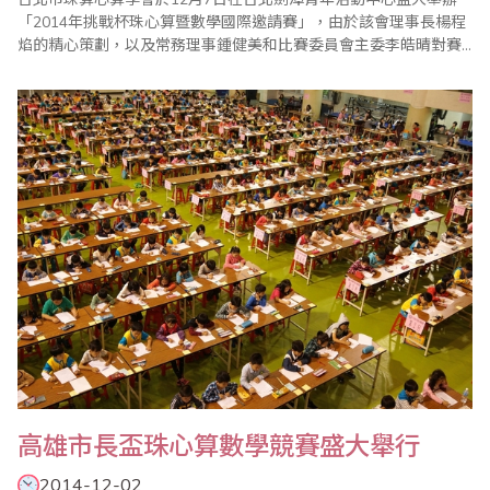
「2014年挑戰杯珠心算暨數學國際邀請賽」，由於該會理事長楊程
焰的精心策劃，以及常務理事鍾健美和比賽委員會主委李皓晴對賽
前事務的縝密籌備，加上眾多老師的協助與配合，使得比賽圓滿成
功。 大會開始進行選手宣誓，李庭彣同學帶領選手宣誓恪遵比賽規
則並服從裁判長之判決。比賽中有緊張刺激的【唸心算比賽】，一
般的心算比賽很少舉辦此項目，因選手須備..
高雄市長盃珠心算數學競賽盛大舉行
2014-12-02