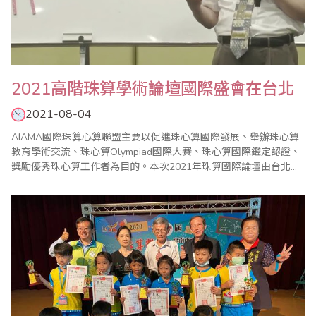
2021高階珠算學術論壇國際盛會在台北
2021-08-04
AIAMA國際珠算心算聯盟主要以促進珠心算國際發展、舉辦珠心算
教育學術交流、珠心算Olympiad國際大賽、珠心算國際鑑定認證、
獎勵優秀珠心算工作者為目的。本次2021年珠算國際論壇由台北市
珠算心算學會主辦，台灣省商業總會協辦，於7月25日(日)假省商會
盛大舉行，由於疫情(COVID-19)因素，採YouTube線上直播。 本年
度珠算高階學術論壇由台灣主辦，有來自新加坡、印度尼西亞、美
國、馬..