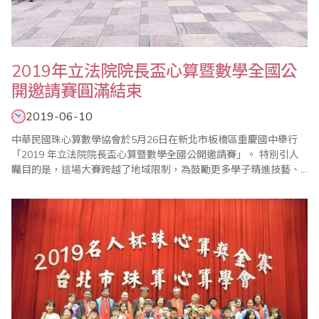
2019年立法院院長盃心算暨數學全國公
開邀請賽圓滿結束
2019-06-10
中華民國珠心算數學協會於5月26日在新北市板橋區重慶國中舉行
「2019 年立法院院長盃心算暨數學全國公開邀請賽」。 特別引人
矚目的是，這場大賽跨越了地域限制，為鼓勵更多學子精進技藝、
磨練膽識，中華民國珠心算數學協會特意擇定台北、高雄兩大城市
同步舉辦，號召全台各地一共參千多位選手齊聚切磋，各路人馬來
勢洶洶，高手雲集，聲勢浩大，可謂別開生面！ 世界各國不約而同
均有實證研究指出，珠心算可有效..