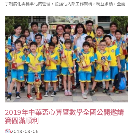
了制度化與標準化的管理，並強化內部工作架構，精益求精，全面
提升服務品質及競爭力，陸續獲得台灣、美國、加拿大、英國、澳
洲、日本、新加坡、馬來西亞、印尼、印度、香港、沙烏地阿拉伯
以及大陸等地的認同，並加入省商會組織參加珠算心算鑑定，受到
普遍的好評。 驗證單位並於2019年12..
2019年中華盃心算暨數學全國公開邀請
賽圓滿順利
2019-09-05