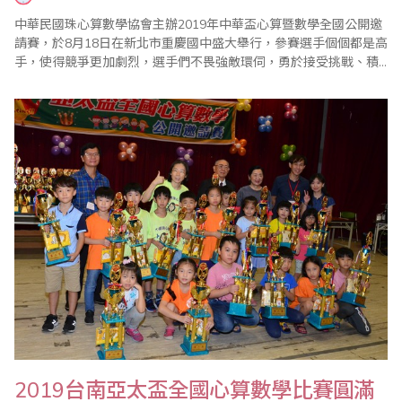
中華民國珠心算數學協會主辦2019年中華盃心算暨數學全國公開邀
請賽，於8月18日在新北市重慶國中盛大舉行，參賽選手個個都是高
手，使得競爭更加劇烈，選手們不畏強敵環伺，勇於接受挑戰、積
極戰勝挑戰，穩穩地展現出自己最優秀的一面。此次比賽在協會精
心規劃以及家長配合下圓滿落幕。(文 / 中華民國珠心算數學協會)
2019台南亞太盃全國心算數學比賽圓滿