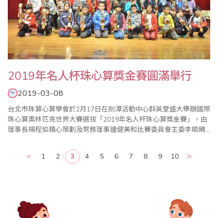
2019年名人杯珠心算獎金賽圓滿舉行
2019-03-08
台北市珠算心算學會於2月17日在劍潭活動中心群英堂盛大舉辦國際
珠心算奧林匹克世界大賽選拔「2019年名人杯珠心算獎金賽」，由
理事長楊程焰精心策劃及常務理事鍾健美和比賽委員會主委李皓晴
負責賽前事務的籌備，比賽過程中，在公平、公正的大會裁判長陳
彥光老師主持下，比賽在選手胡永璇帶領宣誓下揭開序幕，加上眾
1
2
3
4
5
6
7
8
9
10
多老師的協助與配合，使得比賽圓滿成功。 本屆比賽開創閃算PK表
演賽，凡參加珠算比賽的孩子，人人皆..