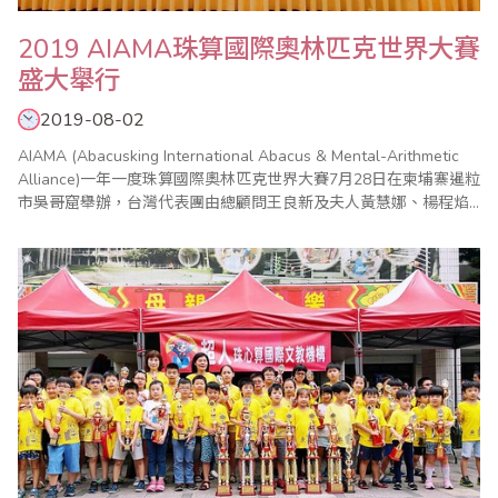
2019 AIAMA珠算國際奧林匹克世界大賽
盛大舉行
2019-08-02
AIAMA (Abacusking International Abacus & Mental-Arithmetic
Alliance)一年一度珠算國際奧林匹克世界大賽7月28日在柬埔寨暹粒
市吳哥窟舉辦，台灣代表團由總顧問王良新及夫人黃慧娜、楊程焰
團長、周啟超顧問、張志勇副團長、歐國欽總領隊、鄭慧綸領隊、
鍾健美總教練、李皓晴老師等帶領選手及隨行團員共41名參與盛
會。 代表團行前承蒙外..