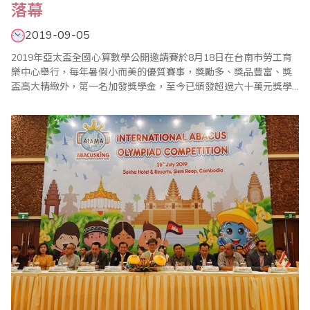
落幕
2019-09-05
2019年亞太盃全國心算數學公開邀請賽於8月18日在台南市勞工育
樂中心舉行，每年暑假小而美的優質賽事，獎勵多、獎品豐富、獎
盃高大精緻外，第一名加發獎學金，至今已頒發超過六十萬元獎學
金，另為獎勵應屆畢業生，特別設立「亞太模範獎」鼓勵優秀選手
且各組名列前矛的選手特別頒發台南市政府教育局長獎狀，亞太盃
一貫秉持公平、公正、公開的核心原則辦理，使參加單位對亞太盃
皆表達高度的肯定。 大會頒獎典禮於上午1..