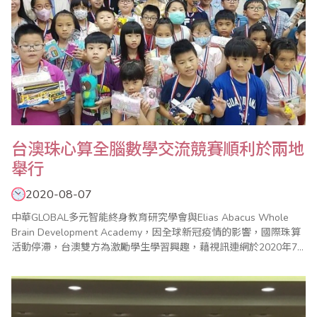
台澳珠心算全腦數學交流競賽順利於兩地
舉行
2020-08-07
中華GLOBAL多元智能終身教育研究學會與Elias Abacus Whole
Brain Development Academy，因全球新冠疫情的影響，國際珠算
活動停滯，台澳雙方為激勵學生學習興趣，藉視訊連網於2020年7
月4日舉辦珠算、心算與全腦數學的交流競賽。 從創思到實際活動
事務繁多，尤其在澳洲，因為禁止群聚的命令遲遲無法解除，比賽
場地問題，遲至比賽前三天才獲得部份解除，方能完成此次..