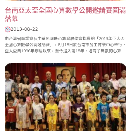
台南亞太盃全國心算數學公開邀請賽圓滿
落幕
2013-08-22
由台灣省商業會及中華民國珠心算發展學會指導的「2013年亞太盃
全國心算數學公開邀請賽」，8月18日於台南市勞工育樂中心舉行，
亞太盃自1996年辦理以來，至今邁入第18年，培育了無數的心算數
學良才，辦理的宗旨一貫秉持公平、公正、公開原則，讓參加小朋
友藉由比賽體會「一分耕耘、一分收穫」的學習道理。整個比賽依
據大會程序表進行，加上細心的評分統計，最後圓滿結束。 今年亞
太盃賽事總計邀請北、中、南計六..