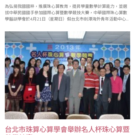
為弘揚我國國粹，推廣珠心算教育，提昇學童數學計算能力，並選
拔中華民國國手參加國際心算暨數學競技大賽，中華國際珠心算數
學腦訓學會於4月21日（星期日）假台北市劍潭海外青年活動中心群
英堂舉行『102年度腦訓盃全國心算暨數學競賽–2013年中華民國國
手選拔賽』。 本屆比賽分心算與數學項目，計有來自全國各地之國
民中、小學及幼稚園選手約600名參賽，參賽的選手中，有75％是
歷屆前三名的國手..
台北市珠算心算學會舉辦名人杯珠心算暨