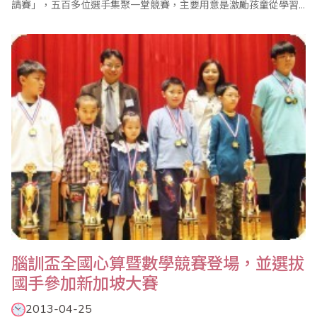
請賽」，五百多位選手集聚一堂競賽，主要用意是激勵孩童從學習
中產生興趣，並驗證自己的心算和數學實力，而透過比賽則希望能
推廣相關教學，使孩童喜歡數學，進而強化其他學習與邏輯能力，
不少家長也全程陪同參加這場盛事，更有家長帶領參賽者的弟妹來
見習，使得會場熱鬧滾滾。 中華民國珠心算數..
腦訓盃全國心算暨數學競賽登場，並選拔
國手參加新加坡大賽
2013-04-25