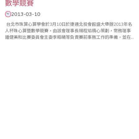
數學競賽
2013-03-10
台北市珠算心算學會於3月10日於捷運北投會館盛大舉辦2013年名
人杯珠心算暨數學競賽，由該會理事長楊程焰精心策劃，常務理事
鍾健美和比賽委員會主委李皓晴等負責賽前事務工作的準備，並在
眾多老師們的協助與配合之下，比賽圓滿成功。此次比賽，更首創
運用QRcode結合FB粉絲專頁，線上傳遞比賽訊息。 本屆的比賽，
除保留名人杯最大的特色--【唸心算比賽】，理事長更增加一場緊
張刺激..