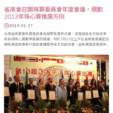
省商會召開珠算委員會年度會議，規劃
2013年珠心算推廣方向
2013-01-27
台灣省商業會珠算委員會為凝聚珠算界共識，並徵詢各地方檢定考
區各項珠心算數學推廣的建議，特於1月27日上午在省商會會議室召
開珠算委員會執行委員會議暨考區主任座談會，由珠算委員會葉宗
義主任委員親自主持。會中除報告珠算委員會101年度珠算推廣工作
外，也通過102年度各項具體重點工作，包括1年4次的珠心算檢
定、2次的數學評鑑、2次海峽兩岸珠心算通信比賽外，同時確定
2013年全國珠算界慶祝世界珠算日大會暨全..