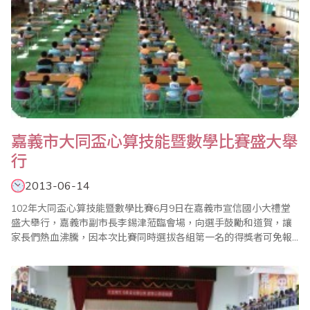
嘉義市大同盃心算技能暨數學比賽盛大舉
行
2013-06-14
102年大同盃心算技能暨數學比賽6月9日在嘉義市宣信國小大禮堂
盛大舉行，嘉義市副市長李錫津蒞臨會場，向選手鼓勵和道賀，讓
家長們熱血沸騰，因本次比賽同時選拔各組第一名的得獎者可免報
名費，參加8月4日由台灣省商業會在新北市政府主辦的「全國心算
比賽暨國際心算及全國數學競技大賽」，所以每位選手無不全力衝
刺。 上午11點成績全部都揭曉，旋即進行頒獎典禮，現場來賓有嘉
義市果菜市場總經理陳國華（省商會理事..