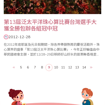
第13屆泛太平洋珠心算比賽台灣選手大
獲全勝包辦各組冠中冠
2012-12-28
在2012年底耶誕及元旦假期間，除各界舉辦熱鬧的慶祝活動外，珠
心算界的盛事「第13屆泛太平洋珠心算比賽」，今年正好輪值由中
華民國總會主辦，並於12/28~29日移師好山好水的苗栗縣香格里拉
樂園盛大舉行。 為了讓來自各國及台灣各參賽單位選手及團員們在
參加之餘，也能深入體驗台灣風俗民情及文化，中華民國總會會長
5
6
7
8
9
10
11
12
13
14
廖正輝特別規劃成為2天1夜(包含賽前練習及交流、營火晚會、選手
闖關活動等…..