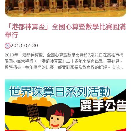
「港都神算盃」全國心算暨數學比賽圓滿
舉行
2013-07-30
2013年「港都神算盃」全國心算暨數學比賽於7月21日在高雄市楠
陽國小盛大舉行。「港都神算盃」二十多年來培育出數十萬心算、
數學精英，每年舉辦的比賽，都受到家長及教育界的好評。 此次比
賽分為心算組和數學組2個項目，共計900多名選手參賽。上午8點
準時進行心算比賽，8點50分數學比賽。10點成績陸續公佈，分為
幼稚園、一年級到六年級等組，主辦單位每年均以獎學金鼓勵前三
名得獎選手，名列前茅的小選手除..