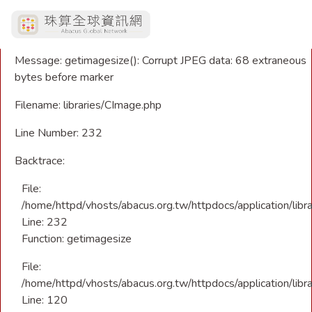
A PHP Error was encountered
Severity: Warning
Message: getimagesize(): Corrupt JPEG data: 68 extraneous
bytes before marker
Filename: libraries/CImage.php
Line Number: 232
Backtrace:
File:
/home/httpd/vhosts/abacus.org.tw/httpdocs/application/libr
Line: 232
Function: getimagesize
File:
/home/httpd/vhosts/abacus.org.tw/httpdocs/application/libra
Line: 120