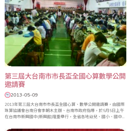
第三屆大台南市市長盃全國心算數學公開
邀請賽
2013-05-09
2013年第三屆大台南市市長盃全國心算、數學公開邀請賽，由國際
珠算協議會台南分會李朝木主辦、台南市政府指導，於5月5日上午
在台南市新興國中(新興館)隆重舉行，全省各地幼兒、國小、國中近
二千餘選手互相競技，此一每年舉辦的比賽，均受到家長及教育界
的好評。 原18屆台南市市長盃因縣市合併，正式改為第三屆大台南