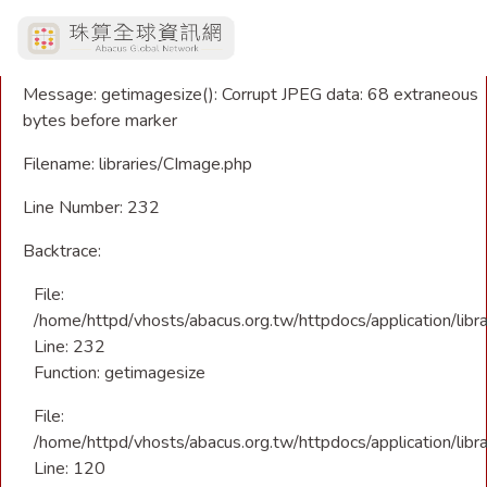
A PHP Error was encountered
Severity: Warning
Message: getimagesize(): Corrupt JPEG data: 68 extraneous
bytes before marker
Filename: libraries/CImage.php
Line Number: 232
Backtrace:
File:
/home/httpd/vhosts/abacus.org.tw/httpdocs/application/libr
Line: 232
Function: getimagesize
File:
/home/httpd/vhosts/abacus.org.tw/httpdocs/application/libra
Line: 120