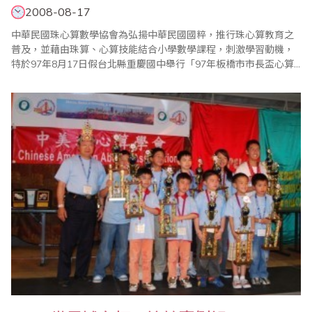
2008-08-17
中華民國珠心算數學協會為弘揚中華民國國粹，推行珠心算教育之
普及，並藉由珠算、心算技能結合小學數學課程，刺激學習動機，
特於97年8月17日假台北縣重慶國中舉行「97年板橋市市長盃心算
暨數學全國公開邀請賽」。比賽在大會會長中華民國珠心算數學協
會創會理事長王宗忱先生的致詞中揭開序幕。 此次比賽全國各地選
手齊聚一堂，個個摩拳擦掌，準備大展身手、一較高下。心算比賽
是以年級分組，每位指導教練針對選手的學..