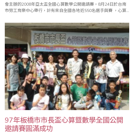
會主辦的2008年亞太盃全國心算數學公開邀請賽，8月24日於台南
市勞工育樂中心舉行，計有來自全國各地近550名選手與賽 ，心算
賽程設計依以往分程度方式將強弱選手分組，每組依程度奬勵不
同，數學則考上學期全國綜合版範圍，不以單獨版本，有參考題庫
且主辦單位並提供去年心算數學試題供下載參考 ，整個比賽經過一
個上午進行，在全體工作..
97年板橋市市長盃心算暨數學全國公開
邀請賽圓滿成功