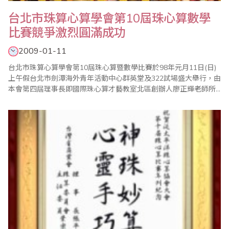
台北市珠算心算學會第10屆珠心算數學
比賽競爭激烈圓滿成功
2009-01-11
台北市珠算心算學會第10屆珠心算暨數學比賽於98年元月11日(日)
上午假台北市劍潭海外青年活動中心群英堂及322試場盛大舉行，由
本會第四屆理事長即國際珠心算才藝教室北區創辦人廖正輝老師所
精心策劃並由本會總幹事傅俊升老師負責各項賽前事務工作的準備
及台灣省商業會的各項支援及協助。 本屆比賽打破傳統，不將數學
成績納入珠心算總分，而是將珠心算及數學獨立合計，分別敘獎，
頗能增加該科目之專業性，..