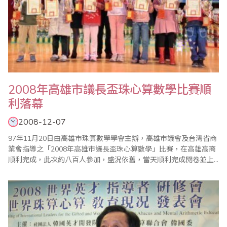
2008年高雄市議長盃珠心算數學比賽順
利落幕
2008-12-07
97年11月20日由高雄市珠算數學學會主辦，高雄市議會及台灣省商
業會指導之「2008年高雄市議長盃珠心算數學」比賽，在高雄高商
順利完成，此次約八百人參加，盛況依舊，當天順利完成閱卷並上
網公告比賽成績，並於12月7日假國立高雄師範大學，舉行隆重的頒
獎典禮，此次頒獎除了高雄市議長莊啟旺、市議員童燕珍全程參與
頒獎之外，還有高雄市教育局副局長郭金池，也代表教育局長參與
盛會，嘉勉學子。 此次議長盃數學..