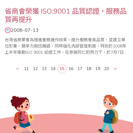
省商會榮獲 ISO:9001 品質認證，服務品
質再提升
2008-07-13
台灣省商業會為增進會務運作效率，提升服務會員品質，並建立單
位形象、競爭力與信賴感，同時強化內部管理制度，特別於2008年
上半年推動ISO 9001 認證工作，在參與同仁的努力下，於7月7日通
過評核，於7月12日獲得由 IAF（International Accreditation
Forum,國際認證論壇）授權美國 ANAB（ANSI-ASQ National
11
12
13
14
15
16
17
18
19
20
Accreditation Boar..