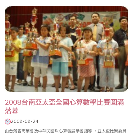
商業界發展及發揚珠心算教育的長期貢獻 。也由於葉宗義先生在珠
算方面的特殊成就，同時接受了經濟日報、工商時報及聯合晚報專
訪報導。 葉宗義服務商業界逾40年，目前擔任全國商業總會常務監
事、台灣省商業會副理事長、商業..
2008台南亞太盃全國心算數學比賽圓滿
落幕
2008-08-24
由台灣省商業會及中華民國珠心算發展學會指導 ，亞太盃比賽委員