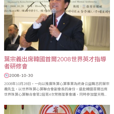
葉宗義出席韓國首爾2008世界英才指導
者研修會
2008-10-30
2008年10月28日，一向以推廣珠算心算事業為終身公益職志的葉宗
義先生，以世界珠算心算聯合會副會長的身份，遠赴韓國首爾出席
世界珠算心算聯合會第2屆第4次常務理事會議，同時參加當天晚上
在首爾 HOTEL PJ 會議廳舉辦的2008世界英才指導者研修會，針對
珠算的未來發展方向進行講演。 世界珠算心算聯合會第2屆第4次常
務理事會議及2008世界英才指導者研修會由同為世界珠算心算聯合