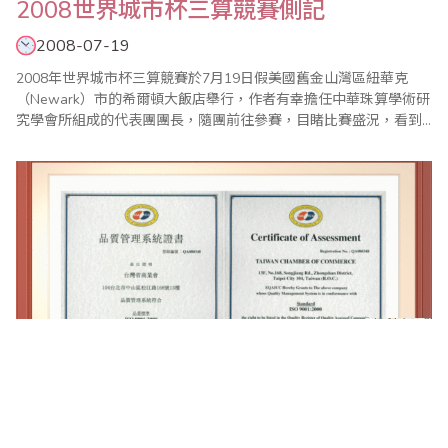
2008世界城市杯三算競賽側記
2008-07-19
2008年世界城市杯三算競賽於7月19日假美國舊金山灣區紐華克
（Newark）市的希爾頓大飯店舉行，作者有幸擔任中華珠算學術研
究學會所組成的代表團團長，隨團前往參賽，目睹比賽盛況，看到
來自馬來西亞檳城、香港、台北、桃竹苗、高雄以及南加州、北加
州的「英雄好漢」，摩拳擦掌專心競技，對新一代華人子弟的用心
上進，各地珠心算傳承者的執著努力，感到無比振奮，對老祖宗三
千年前的偉大發明，可以把散居千里之外的後生..