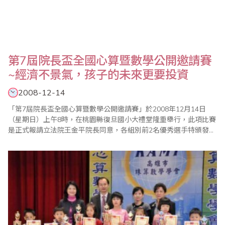
第7屆院長盃全國心算暨數學公開邀請賽
~經濟不景氣，孩子的未來更要投資
2008-12-14
「第7屆院長盃全國心算暨數學公開邀請賽」於2008年12月14日
（星期日）上午8時，在桃園縣復旦國小大禮堂隆重舉行，此項比賽
是正式報請立法院王金平院長同意，各組別前2名優秀選手特頒發獎
盃及立法院獎狀，大會歷次比賽皆因籌備嚴謹、立場公正，多年來
皆獲好評，今年有來自國內六百餘人及香港選手參加，這是對主辦
單位「桃園縣多元教育發展協會」及大會工作人員最值得肯定的地
方，並有來自加拿大、泰國、澳洲、新加坡、馬..