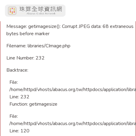
A PHP Error was encountered
Severity: Warning
Message: getimagesize(): Corrupt JPEG data: 68 extraneous
bytes before marker
Filename: libraries/CImage.php
Line Number: 232
Backtrace:
File:
/home/httpd/vhosts/abacus.org.tw/httpdocs/application/libr
Line: 232
Function: getimagesize
File:
/home/httpd/vhosts/abacus.org.tw/httpdocs/application/libra
Line: 120