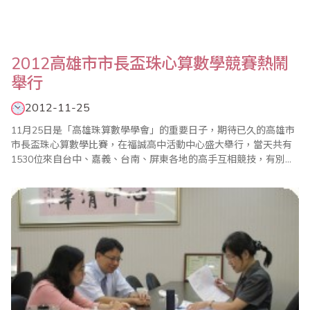
2012高雄市市長盃珠心算數學競賽熱鬧
舉行
2012-11-25
11月25日是「高雄珠算數學學會」的重要日子，期待已久的高雄市
市長盃珠心算數學比賽，在福誠高中活動中心盛大舉行，當天共有
1530位來自台中、嘉義、台南、屏東各地的高手互相競技，有別於
以往的是，為了讓選手時間充裕，有最佳的表現，此次特在下午舉
行，加計家長現場人數超過2500人，比賽熱鬧非凡。此次活動在高
雄市珠算數學學會張文強理事長推動，與李振安、黃麗美、謝文
德、許誌文、蕭麗蘭等理事長協助、和全體老師..