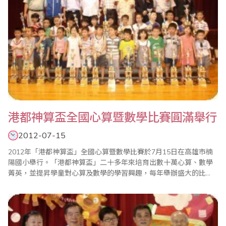
港都神算盃全國心算暨數學比賽圓滿舉行
2012-07-15
2012年「港都神算盃」全國心算暨數學比賽於7月15日在高雄市楠
陽國小舉行。「港都神算盃」二十多年來培育出數十萬心算、數學
菁英，並提昇學童對心算及數學的學習興趣，每年舉辦盛大的比
賽，都受到家長及教育界的好評。 此次比賽分為心算組和數學組兩
個項目，共計900多名選手參賽。10點陸續公佈成績，分為幼稚
園、一年級到六年級等組，一切作業迅速、公開、公平、公正，名
列前茅的小選手除獎金外更獲頒高大精緻獎..