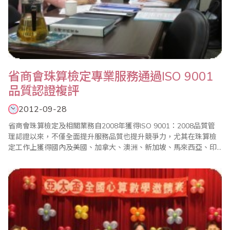
省商會珠算檢定專業服務通過ISO 9001
品質認證複評
2012-09-28
省商會珠算檢定及相關業務自2008年獲得ISO 9001：2008品質管
理認證以來，不僅全面提升服務品質也提升競爭力，尤其在珠算檢
定工作上獲得國內及美國、加拿大、澳洲、新加坡、馬來西亞、印
度、香港、沙烏地阿拉伯等國家或地區珠算團體的認同及重視並共
同推動珠算教育。審核單位也對省商會的專業技能和服務態度給予
高度的肯定。