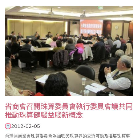
園及國中小約1700人參賽，心算項目特別增加至國中組，使得會場
更熱鬧滾滾。 台南直轄市市長盃全國心算、數學比賽最大特色是，
參賽選手全部集中在大禮堂考試，家長可以臨場感受孩子的賽況；
裁判長用威嚴又宏亮的聲音一聲令下，..
省商會召開珠算委員會執行委員會議共同
推動珠算健腦益腦新概念
2012-02-05
台灣省商業會珠算委員會為加強與珠算界的交流互動及推展珠算事