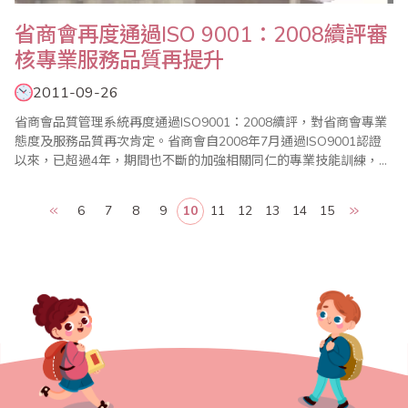
省商會再度通過ISO 9001：2008續評審
核專業服務品質再提升
2011-09-26
省商會品質管理系統再度通過ISO9001：2008續評，對省商會專業
態度及服務品質再次肯定。省商會自2008年7月通過ISO9001認證
以來，已超過4年，期間也不斷的加強相關同仁的專業技能訓練，所
以在服務的制度和品質都受到會員及國內外珠算界的認同及肯定，
未來將繼續以ISO品質管制的精神，讓省商會的會務運作及珠算推廣
6
7
8
9
10
11
12
13
14
15
業務，邁向一個新的里程碑。