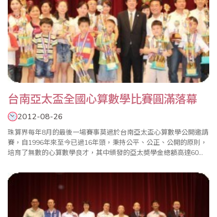
台南亞太盃全國心算數學比賽圓滿落幕
2012-08-26
珠算界每年8月的最後一場賽事莫過於台南亞太盃心算數學公開邀請
賽，自1996年來至今已過16年頭，秉持公平、公正、公開的原則，
培育了無數的心算數學良才，其中頒發的亞太奬學金總額高達60萬
元以上，是異於其它比賽的一場盛事。 2012年亞太盃比賽於8月26
日台南勞工育樂中心舉行，夾著『天秤』及『布拉萬』雙颱的威
脅，有驚無險，如期辦理，當天不但無風無雨，凡而涼風徐徐，真
是幸運的一天。賽事如同以往秉持..