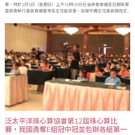
業，特於2月5日（星期日）上午10時30分在省商會會議室召開珠算
委員會執行委員會議暨考區主任座談會，由葉宗義主任委員親自主
持，並邀請到前教育部次長李建興、嘉義市副市長李錫津、珠算委
員會名譽主任委員、副主任委員、執行顧問、執行委員及珠算心算
聯合測試考區主任共同參與。 會中除報告珠算委員會100年度各項
珠算推廣工作外，也通過101年度各項..
泛太平洋珠心算協會第12屆珠心算比
賽，我國勇奪E組冠中冠並包辦各組第一