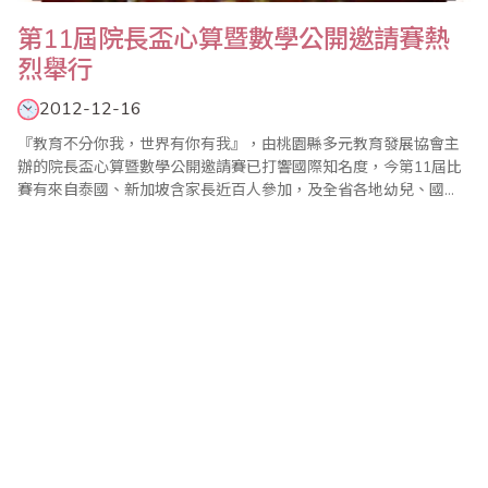
第11屆院長盃心算暨數學公開邀請賽熱
烈舉行
2012-12-16
『教育不分你我，世界有你有我』，由桃園縣多元教育發展協會主
辦的院長盃心算暨數學公開邀請賽已打響國際知名度，今第11屆比
賽有來自泰國、新加坡含家長近百人參加，及全省各地幼兒、國
小、國中、選手1000多人參賽，盛況空前！顯示「桃園縣多元教育
發展協會」及大會工作人員的努力已獲得高度肯定。 這項比賽增進
了國際交流暨親善學術訪問，一年比一年更進步，更用心，更完
美。該協會希望選手們能走出台灣，走向世界，..