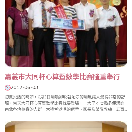
嘉義市大同杯心算暨數學比賽隆重舉行
2012-06-03
初夏炎熱的時節，6月3日清晨卻吹著沁涼的清風讓人覺得非常的舒
服，當天大同杯心算暨數學比賽就要登場，一大早才七點多便湧進
南北各地參賽的人群，大禮堂滿滿的選手、家長及帶隊教練，五百
多名的高手齊聚於一堂，非常的熱鬧和刺激。本次的比賽中，更有
十幾位學校校長及主任蒞臨指導和幫忙賽務工作，使大會更增添了
無比的光彩。大會會長、前大同高商校長、現任中華實用珠算研究