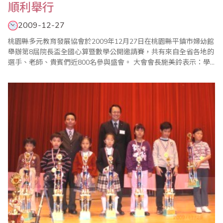
順利舉行
2009-12-27
桃園縣多元教育發展協會於2009年12月27日在桃園縣平鎮市婦幼館
舉辦第8屆院長盃全國心算暨數學公開邀請賽，共有來自全省各地的
選手、老師、貴賓們近800名參與盛會。 大會會長施美鈴表示：學
習珠心算可以訓練孩子的反應能力，集中注意力、思考能力、訓練
聽力、記憶力、判斷力及推理能力，激發潛在的學習效率。即使近
年來科技發達，電腦再發達，卻也無法取代珠心算對人類運算能力
提升的功能，目前除了亞洲、美洲、..