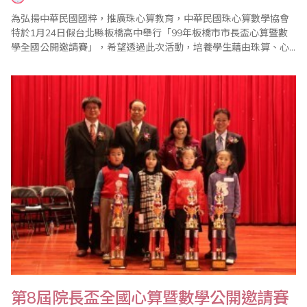
為弘揚中華民國國粹，推廣珠心算教育，中華民國珠心算數學協會
特於1月24日假台北縣板橋高中舉行「99年板橋市市長盃心算暨數
學全國公開邀請賽」，希望透過此次活動，培養學生藉由珠算、心
算技能提升學習數學的興趣。該會表示，學生多參與有規模的、有
水準和專業的珠心算比賽，將可提升學生的拚搏精神，培育出不屈
不撓的情操。 此次比賽在大會會長、珠心算數學協會創會理事長王
宗忱的致詞中揭開序幕，全國各地選手齊聚一..
第8屆院長盃全國心算暨數學公開邀請賽