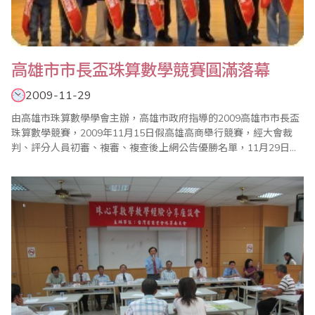
高雄市市長盃珠算數學競賽圓滿落幕
2009-11-29
由高雄市珠算數學學會主辦，高雄市政府指導的2009高雄市市長盃
珠算數學競賽，2009年11月15日假高雄高商舉行競賽，經大會裁
判、評分人員初審、複審、複查後上網公告優勝名單，11月29日假
高雄師範大學大禮堂舉行隆重的頒獎典禮，會中高雄市林仁益副市
長、教育局高瑞明科長、吳益政、林宛蓉市議員、徐榮延縣議員至
會場嘉獎勉勵，全體工作人員、教練也上台接受表揚，高雄市珠算
數學學會亦也捐贈三萬元給高雄市進修學校..