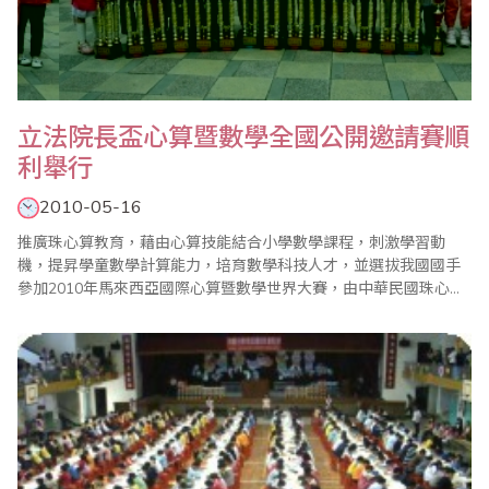
立法院長盃心算暨數學全國公開邀請賽順
利舉行
2010-05-16
推廣珠心算教育，藉由心算技能結合小學數學課程，刺激學習動
機，提昇學童數學計算能力，培育數學科技人才，並選拔我國國手
參加2010年馬來西亞國際心算暨數學世界大賽，由中華民國珠心算
數學協會主辦，台北縣珠算心算學會承辦之『99年度立法院長盃全
國心算暨數學公開邀請賽』於2010年5月16日（星期日）假台北縣
板橋市重慶國中隆重舉行。 本屆比賽分心算與數學項目，計有來自
全國各地之國民中、小學及幼稚園共4..