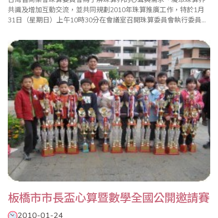
共識及增加互動交流，並共同規劃2010年珠算推廣工作，特於1月
31日（星期日）上午10時30分在會議室召開珠算委員會執行委員暨
考區主任座談會。會中除報告珠算委員會98年度珠算工作外，也通
過99年度各項重點工作，包括珠心算檢定、數學評鑑、海峽兩岸珠
心算通信比賽、全國珠算比賽暨珠算達人競技大會、全國心算比賽
暨國際心算邀請賽、全國數學競技大賽、國..
板橋市市長盃心算暨數學全國公開邀請賽
2010-01-24