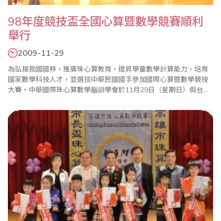
98年度競技盃全國心算暨數學競賽順利
舉行
2009-11-29
為弘揚我國國粹，推廣珠心算教育，提昇學童數學計算能力，培育
國家數學科技人才，並選拔中華民國國手參加國際心算暨數學競技
大賽，中華國際珠心算數學腦訓學會於11月29日（星期日）假台北
市劍潭海外青年活動中心經國廳大禮堂舉行『98年度競技盃全國心
算暨數學競賽』。 本屆比賽由於受到新流感的影響，因此參賽選手
的人數僅剩歷屆的3分之1左右，計有來自全國各地之國民中、小學
及幼稚園選手300名參賽，且參賽的選..