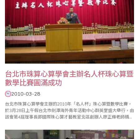
台北市珠算心算學會主辦名人杯珠心算暨
數學比賽圓滿成功
2010-03-28
台北市珠算心算學會主辦的2010年「名人杯」珠心算暨數學比賽，
於3月28日上午假台北市劍潭海外青年活動中心群英堂盛大舉行，由
該會第4屆理事長即國際珠心算才藝教室北區創辦人廖正輝老師精心
策劃，並由該會總幹事傅俊升老師負責各項賽前事務的準備工作。
本屆比賽打破傳統，不將數學成績納入珠心算總分，而是將珠心算
及數學獨立合計，分別敘獎，頗能增加該科目之專業性，實屬創