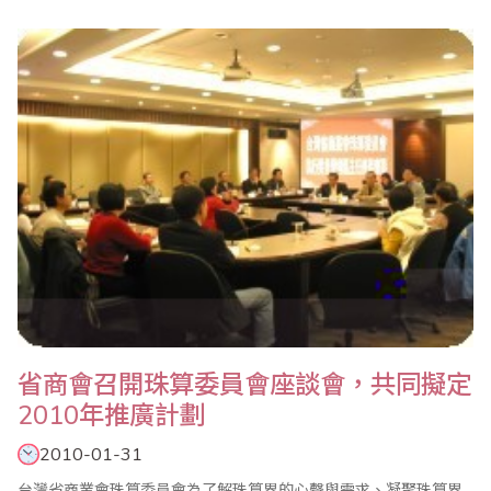
應考，檢定人數為658人。 本次考試流程得以順利圓滿地進行，
要尤衷地感謝中華基督教會基法小學(油塘)的協助，與及各家長和學
生的支持，也要特別感謝本會各..
省商會召開珠算委員會座談會，共同擬定
2010年推廣計劃
2010-01-31
台灣省商業會珠算委員會為了解珠算界的心聲與需求、凝聚珠算界