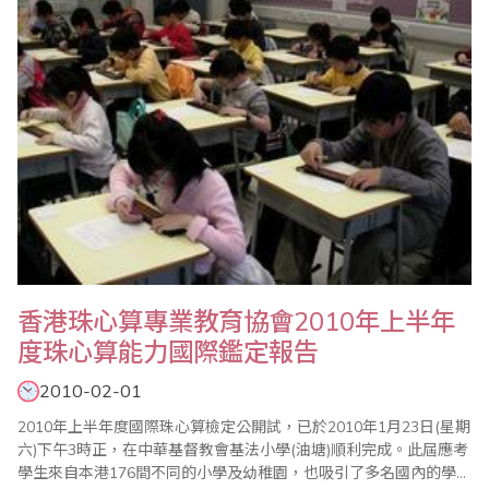
舉。比賽自八時起進行，組別區分為七組..
香港珠心算專業教育協會2010年上半年
度珠心算能力國際鑑定報告
2010-02-01
2010年上半年度國際珠心算檢定公開試，已於2010年1月23日(星期
六)下午3時正，在中華基督教會基法小學(油塘)順利完成。此屆應考
學生來自本港176間不同的小學及幼稚園，也吸引了多名國內的學生