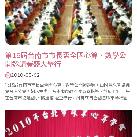
第15屆台南市市長盃全國心算、數學公
開邀請賽盛大舉行
2010-05-02
第15屆台南市市長盃全國心算、數學公開邀請賽，由國際珠算協議
會台南分會李朝木主辦，台南市市政府教育處指導，於5月2日上午
在台南市協進國小(協進館)隆重舉行，計有來自全國各縣市幼稚園及
國小近千人參加，使得會場熱鬧滾滾。 台南市市長盃全國心算、數
學比賽與其他心算、數學比賽最大不同是，參賽選手全部集中在大
禮堂考試，家長可以臨場感受孩子的賽況，大會開始裁判長用威嚴
又宏亮的聲音一聲令下，台..