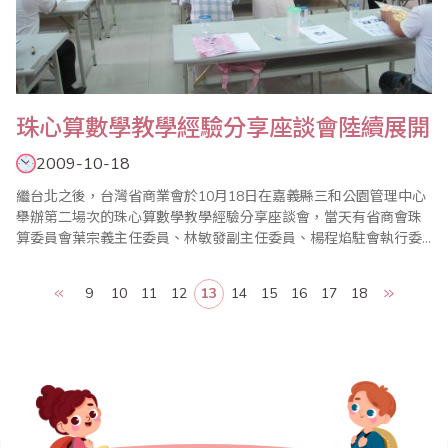
珠心算數學教學經驗分享座談會陸續展開
2009-10-18
繼台北之後，台灣省商業會於10月18日在嘉義縣三和公園管理中心
舉辦第二場次的珠心算數學教學經驗分享座談會，當天有省商會珠
算委員會葉宗義主任委員、林敏發副主任委員、楊程焰駐會執行委
員、廖蕙婉執行委員兼數學小組召集人、吳啟弘執行委員、李玉如
委員、黃騰誼委員、侯青慧委員等發言分享，還有林秀峰名譽主任
9
10
11
12
13
14
15
16
17
18
委員、陳士忠駐會執行顧問、劉廷春顧問等蒞臨指導。 台灣省商業
會為成立超過六十年之正式組織，並早在民國..