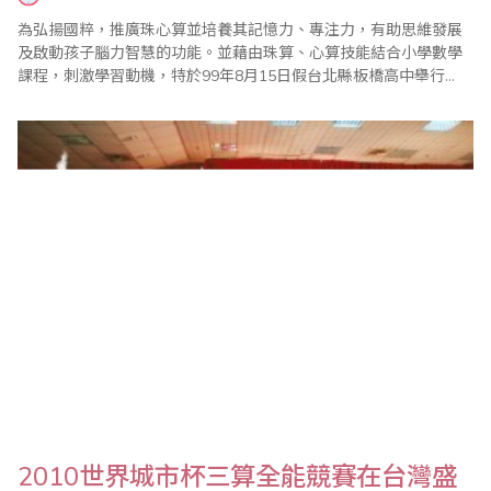
為弘揚國粹，推廣珠心算並培養其記憶力、專注力，有助思維發展
及啟動孩子腦力智慧的功能。並藉由珠算、心算技能結合小學數學
課程，刺激學習動機，特於99年8月15日假台北縣板橋高中舉行
「九十九年中華盃心算暨數學全國公開邀請賽」。 比賽在大會會長
中華民國珠心算數學協會創會理事長王宗忱先生的致詞中揭開序
幕。此次比賽全國各地選手齊聚一堂，個個精神抖擻，準備大展身
手、一較高下。心算比賽及數學比賽以年級分組。..
2010世界城市杯三算全能競賽在台灣盛