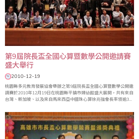
第9屆院長盃全國心算暨數學公開邀請賽
盛大舉行
2010-12-19
桃園縣多元教育發展協會舉辦之第9屆院長盃全國心算暨數學公開邀
請賽於2010年12月19日在桃園縣平鎮市婦幼館盛大展開，共有來自
台灣、新加坡、以及來自馬來西亞中國珠心算徐兆強會長率領逾30
名選手等共700多名選手參與競技，當天並有中壢市魯明哲市長、平
鎮市市長夫人呂玉玲代表平鎮市陳萬得市長、台灣省商業會林元翔
副秘書長，及珠算界楊程焰老師、鍾健美老師等多位蒞臨現場鼓勵
選手，場面盛大熱鬧非凡。 &n..