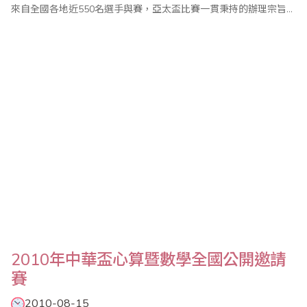
來自全國各地近550名選手與賽，亞太盃比賽一貫秉持的辦理宗旨即
公平、公正、公開，讓參加小朋友藉由比賽體會「一分耕耘;一分收
穫」，「要怎麼收穫，先要怎麼栽」的學習道理。整個比賽經過一
個上午進行，在全體工作人員努力配合下圓滿成功。 大會頒獎典
禮於上午10..
2010年中華盃心算暨數學全國公開邀請
賽
2010-08-15