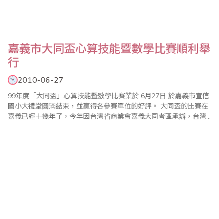
嘉義市大同盃心算技能暨數學比賽順利舉
行
2010-06-27
99年度「大同盃」心算技能暨數學比賽業於 6月27日 於嘉義市宣信
國小大禮堂圓滿結束，並贏得各參賽單位的好評。 大同盃的比賽在
嘉義已經十幾年了，今年因台灣省商業會嘉義大同考區承辦，台灣
省商業會及嘉義縣議員陳柏麟為指導單位，比賽隆重舉行，帶隊教
練和家長都能在現場參與比賽過程，精彩的同分拼總冠軍，也讓家
長及教練大開眼界，選手的拼勁、解題的速度，真是既刺激又緊
張，冠軍的產生過程讓大夥兒..