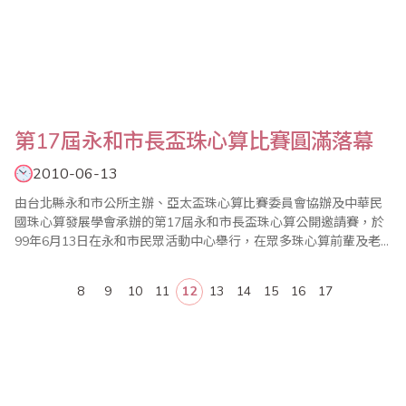
第17屆永和市長盃珠心算比賽圓滿落幕
2010-06-13
由台北縣永和市公所主辦、亞太盃珠心算比賽委員會協辦及中華民
國珠心算發展學會承辦的第17屆永和市長盃珠心算公開邀請賽，於
99年6月13日在永和市民眾活動中心舉行，在眾多珠心算前輩及老
師指導與協助下圓滿成功。 永和市長盃從民國81年12月第一屆辦理
至今已經19年；今年比賽邀請來自全國近百位珠心算菁英與賽，賽
8
9
10
11
12
13
14
15
16
17
程設計分個人綜合賽、唸算及唸心算，比賽程度雖高，但選手表現
成績亮眼，尤其唸算及唸心算淘汰賽..