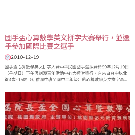
國手盃心算數學英文拼字大賽舉行，並選
手參加國際比賽之選手
2010-12-19
國手盃心算數學英文拼字大賽中華民國國手選拔賽於99年12月19日
（星期日）下午假劍潭青年活動中心大禮堂舉行，有來自台中以北
從4歲~15歲（幼稚園中班至國中二年級）的心算數學英文拼字高手
參賽，入圍各組的前三名選手將代表我國參加2011年國際心算數學
英文拼字大賽。 2007年開始，國手選拔賽除心算數學比賽外，特別
增加英文比賽，主要目的是要提升語言溝通能力及國際性的比賽，
本國選手與外國選手間的互動..