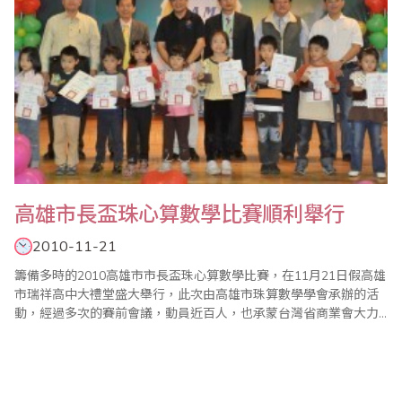
高雄市長盃珠心算數學比賽順利舉行
2010-11-21
籌備多時的2010高雄市市長盃珠心算數學比賽，在11月21日假高雄
市瑞祥高中大禮堂盛大舉行，此次由高雄市珠算數學學會承辦的活
動，經過多次的賽前會議，動員近百人，也承蒙台灣省商業會大力
的支持，楊程焰老師心算的命題、中華珠心算數學協會數學的命題
協助，讓此次比賽能夠順利進行。 當日除了教育局的大家長蔡清華
局長、王進焱主任秘書，中華民國補教協會全國總會前理事長林進
榮、瑞豐國中林建志校長、鎮昌國小陳建..