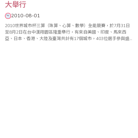
大舉行
2010-08-01
2010世界城市杯三算（珠算、心算、數學）全能競賽，於7月31日
至8月2日在台中漢翔園區隆重舉行，有來自美國、印度、馬來西
亞、日本、香港、大陸及臺灣共計有17個城市，403位選手參與盛
會。 世界城市杯三算全能競賽起源於2002年，每年輪由不同國家主
辦，由主辦國邀約世界各大城市珠算學術團體參賽，除了比賽珠
算、心算還多加了數學，其目的為推廣「珠心算教學」，落實「珠
心算生活化」並促進各國珠算學術團..