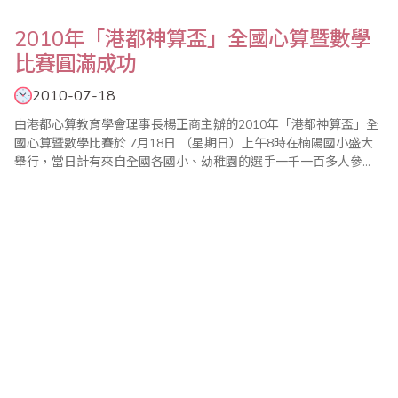
2010年「港都神算盃」全國心算暨數學
比賽圓滿成功
2010-07-18
由港都心算教育學會理事長楊正商主辦的2010年「港都神算盃」全
國心算暨數學比賽於 7月18日 （星期日）上午8時在楠陽國小盛大
舉行，當日計有來自全國各國小、幼稚園的選手一千一百多人參
加。這場比賽由於小選手都有家長和老師陪同，因此整個會場匯集
了二、三千人，一時之間人潮滾滾，熱鬧非凡。高雄市議會副議長
黃石龍特別蒞臨會場，為與會的選手加油打氣，並嘉勉本會辦理比
賽的用心，讓本次比賽倍增光彩。 ..