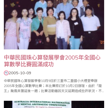
中華民國珠心算發展學會2005年全國心
算數學比賽圓滿成功
2005-10-09
中華民國珠心算發展學會10月9日於三重市二重國小大禮堂舉辦
2005年全國心算數學比賽；本比賽原訂於10月2日辦理，由於「龍
王」颱風來襲延後一週；比賽活動雖因天災延期造成些許狀況，不
過經本學會全體理監事協助及參賽單位配合下比賽大會圓滿成功。
本次比賽是延續本會之前所辦理『發展杯』精神而設計，『發展
杯』過去比賽設計僅針對本會會員以心算為主、分團體賽及個人賽