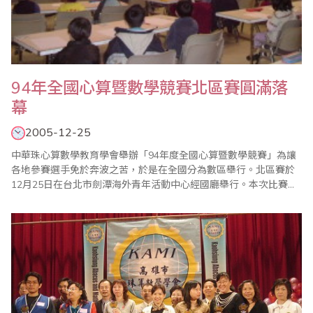
94年全國心算暨數學競賽北區賽圓滿落
幕
2005-12-25
中華珠心算數學教育學會舉辦「94年度全國心算暨數學競賽」為讓
各地參賽選手免於奔波之苦，於是在全國分為數區舉行。北區賽於
12月25日在台北市劍潭海外青年活動中心經國廳舉行。本次比賽共
分為心算及數學兩個項目；並依參賽選手之年齡，心算項目與數學
項目各分為幼稚園及國小一、二、三、四、五、六年級共十四個組
別。 據理事長陳銘隆表示，學會每年舉辦兩次國內競賽：在五月份
前後舉行比賽，為慶祝母親節..