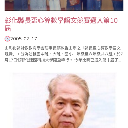
彰化縣長盃心算數學語文競賽邁入第10
屆
2005-07-17
由彰化縣計數教育學會理事長蔡敏香主辦之「縣長盃心算數學語文
競賽」，分為幼稚園中班、大班、國小一年級至六年級共八組，於7
月17日假彰化建國科技大學隆重舉行。 今年比賽已邁入第十屆了，
由於頗獲各界肯定與共襄盛舉，所以共有來自彰化縣市五千多位選
手參加，因參賽人數眾多、場內場外熱鬧滾滾，擠得水泄不通，尤
其家長深怕自己的寶貝遲到進不了考場，急得滿頭大汗比小朋友還
緊張，當成績一公佈，大家爭先恐後查看排名..