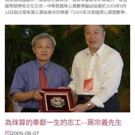
國際間學術文化交流，中華民國珠心算數學腦訓協會於2005年8月
14日與汶萊珠算心算協會共同舉辦『2005年汶萊國際心算暨數學競
技大會』；而本次代表中華民國參賽的選手，皆是94年度腦訓盃選
拔之第1、2、3名或由各教練推薦之績優選手。 中華民國代表團由
於航空公司機位不足問題，分二團於8月11日與12日前往汶萊，並
於8月12日會合；初抵汶萊..
為珠算的奉獻一生的志工--葉宗義先生
2005-08-07