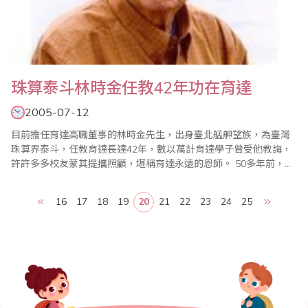
珠算泰斗林時金任教42年功在育達
2005-07-12
目前擔任育達高職董事的林時金先生，出身臺北艋舺望族，為臺灣
珠算界泰斗，任教育達長達42年，數以萬計育達學子曾受他教誨，
許許多多校友蒙其提攜照顧，堪稱育達永遠的恩師。 50多年前，育
達草創初期，孑然一身在臺的王創辦人，完全沒有經濟外援，憑一
股傻勁創辦育達，在艱困的環境中自力更生，還好有長輩在精神上
16
17
18
19
20
21
22
23
24
25
不斷鼓勵及過程中不斷指導，加上林時金老師在「貸款建校」經費
上一再以祖產擔保，才能使育達一一度過難關..