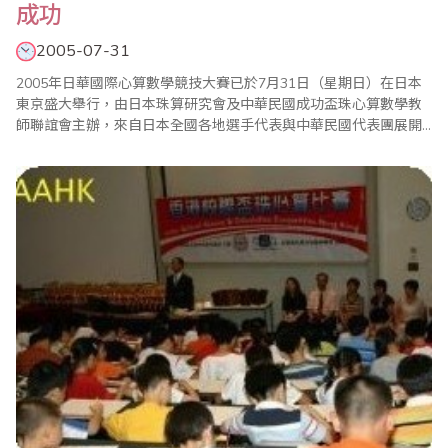
成功
2005-07-31
2005年日華國際心算數學競技大賽已於7月31日（星期日）在日本
東京盛大舉行，由日本珠算研究會及中華民國成功盃珠心算數學教
師聯誼會主辦，來自日本全國各地選手代表與中華民國代表團展開
激烈競賽。日本代表會長栗原憲一及副理事長阿部德英及中華民國
代表團團長施明芳及副團長陳娟娟共同主持。 比賽共分15組進行，
有分齡賽、不分齡混合賽（綜合競賽），及日本見學競賽。中華民
國選手順利摘下10面金牌，得獎名單如..