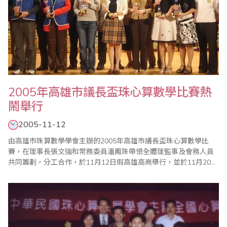
2005年高雄市議長盃珠心算數學比賽熱
鬧舉行
2005-11-12
由高雄市珠算數學學會主辦的2005年高雄市議長盃珠心算數學比
賽，在理事長張文強和常務委員潘鳳珠帶領全體理監事及會務人員
共同籌劃，分工合作，於11月12日假高雄高商舉行，並於11月20日
於國立高雄師範大學舉行隆重的頒獎典禮，均已順利完成。 此次競
賽，該會依舊然將比賽與頒獎分開，比賽的目的是希望選手在比賽
當中，專心的展現自己的實力，不僅與人競爭，同時也與自己競
爭，當天比賽完後即可離去..