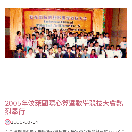
亞、印尼、菲律賓等共約300人，競爭相當激烈。比賽共分7組進
行，台灣隊表現傑出，榮獲幼稚園組及Ｃ、Ｄ、Ｅ、Ｆ等5組冠軍，
成果輝煌，足見台灣在珠心算方面之教學與推廣極為成功。 為紀念
此次舉辦國際心算競賽，澳洲競賽籌備..
2005年汶萊國際心算暨數學競技大會熱
烈舉行
2005-08-14
為弘揚我國國粹，推廣珠心算教育，提昇學童數學計算能力，促進