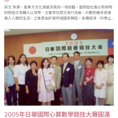
前言 珠算，是東方文化源遠流長的一項技藝，當原始社會以物易物
的原始交易轉入以貨幣、文書等信用交易行為後，計數的需求逐漸
進入人類的生活，之後更由於城邦或國家興起，各種經濟、科學上
的需求持續增加，使計算技能的應用益形重要，各種計算輔助工具
如雨後春筍般的隨之發明，最後珠算以其操作簡單、體積小巧、方
便實用、運算豐富的優勢，在各種算具算法的競爭中脫穎而出，宋
明以降，珠算漸成為近千年來東方社會最主要的計..
2005年日華國際心算數學競技大賽圓滿