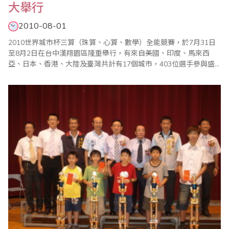
大舉行
2010-08-01
2010世界城市杯三算（珠算、心算、數學）全能競賽，於7月31日
至8月2日在台中漢翔園區隆重舉行，有來自美國、印度、馬來西
亞、日本、香港、大陸及臺灣共計有17個城市，403位選手參與盛
會。 世界城市杯三算全能競賽起源於2002年，每年輪由不同國家主
辦，由主辦國邀約世界各大城市珠算學術團體參賽，除了比賽珠
算、心算還多加了數學，其目的為推廣「珠心算教學」，落實「珠
心算生活化」並促進各國珠算學術團..