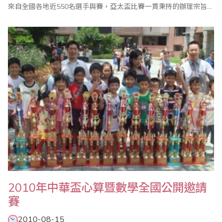
來自全國各地近550名選手與賽，亞太盃比賽一貫秉持的辦理宗旨即
公平、公正、公開，讓參加小朋友藉由比賽體會「一分耕耘;一分收
穫」，「要怎麼收穫，先要怎麼栽」的學習道理。整個比賽經過一
個上午進行，在全體工作人員努力配合下圓滿成功。 大會頒獎典
禮於上午10..
2010年中華盃心算暨數學全國公開邀請
賽
2010-08-15