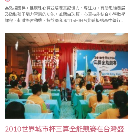
為弘揚國粹，推廣珠心算並培養其記憶力、專注力，有助思維發展
及啟動孩子腦力智慧的功能。並藉由珠算、心算技能結合小學數學
課程，刺激學習動機，特於99年8月15日假台北縣板橋高中舉行
「九十九年中華盃心算暨數學全國公開邀請賽」。 比賽在大會會長
中華民國珠心算數學協會創會理事長王宗忱先生的致詞中揭開序
幕。此次比賽全國各地選手齊聚一堂，個個精神抖擻，準備大展身
手、一較高下。心算比賽及數學比賽以年級分組。..
2010世界城市杯三算全能競賽在台灣盛