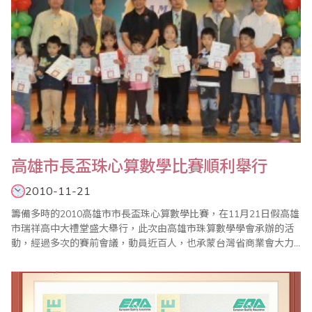
高雄市長盃珠心算數學比賽順利舉行
2010-11-21
籌備多時的2010高雄市市長盃珠心算數學比賽，在11月21日假高雄
市瑞祥高中大禮堂盛大舉行，此次由高雄市珠算數學學會承辦的活
動，經過多次的賽前會議，動員近百人，也承蒙台灣省商業會大力
的支持，楊程焰老師心算的命題、中華珠心算數學協會數學的命題
協助，讓此次比賽能夠順利進行。 當日除了教育局的大家長蔡清華
局長、王進焱主任秘書，中華民國補教協會全國總會前理事長林進
榮、瑞豐國中林建志校長、鎮昌國小陳建..