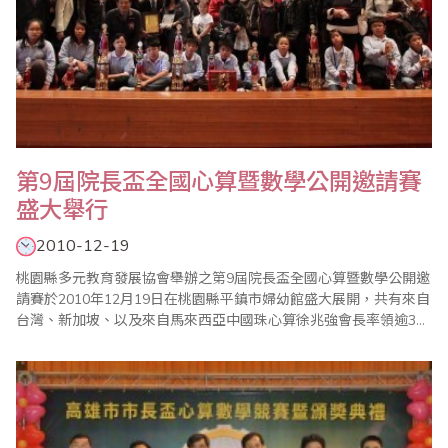
第9屆院長盃全國心算暨數學公開邀請賽
盛大舉行
2010-12-19
桃園縣多元教育發展協會舉辦之第9屆院長盃全國心算暨數學公開邀
請賽於2010年12月19日在桃園縣平鎮市婦幼館盛大展開，共有來自
台灣、新加坡、以及來自馬來西亞中國珠心算徐兆強會長率領逾30
名選手等共700多名選手參與競技，當天並有中壢市魯明哲市長、平
鎮市市長夫人呂玉玲代表平鎮市陳萬得市長、台灣省商業會林元翔
副秘書長，及珠算界楊程焰老師、鍾健美老師等多位蒞臨現場鼓勵
選手，場面盛大熱鬧非凡。 &n..