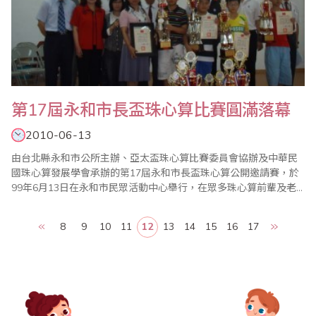
第17屆永和市長盃珠心算比賽圓滿落幕
2010-06-13
由台北縣永和市公所主辦、亞太盃珠心算比賽委員會協辦及中華民
國珠心算發展學會承辦的第17屆永和市長盃珠心算公開邀請賽，於
99年6月13日在永和市民眾活動中心舉行，在眾多珠心算前輩及老
師指導與協助下圓滿成功。 永和市長盃從民國81年12月第一屆辦理
至今已經19年；今年比賽邀請來自全國近百位珠心算菁英與賽，賽
8
9
10
11
12
13
14
15
16
17
程設計分個人綜合賽、唸算及唸心算，比賽程度雖高，但選手表現
成績亮眼，尤其唸算及唸心算淘汰賽..