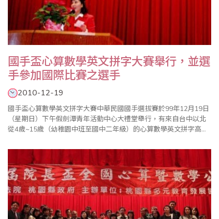
國手盃心算數學英文拼字大賽舉行，並選
手參加國際比賽之選手
2010-12-19
國手盃心算數學英文拼字大賽中華民國國手選拔賽於99年12月19日
（星期日）下午假劍潭青年活動中心大禮堂舉行，有來自台中以北
從4歲~15歲（幼稚園中班至國中二年級）的心算數學英文拼字高手
參賽，入圍各組的前三名選手將代表我國參加2011年國際心算數學
英文拼字大賽。 2007年開始，國手選拔賽除心算數學比賽外，特別
增加英文比賽，主要目的是要提升語言溝通能力及國際性的比賽，
本國選手與外國選手間的互動..