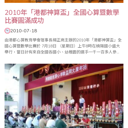
2010年「港都神算盃」全國心算暨數學
比賽圓滿成功
2010-07-18
由港都心算教育學會理事長楊正商主辦的2010年「港都神算盃」全
國心算暨數學比賽於 7月18日 （星期日）上午8時在楠陽國小盛大
舉行，當日計有來自全國各國小、幼稚園的選手一千一百多人參
加。這場比賽由於小選手都有家長和老師陪同，因此整個會場匯集
了二、三千人，一時之間人潮滾滾，熱鬧非凡。高雄市議會副議長
黃石龍特別蒞臨會場，為與會的選手加油打氣，並嘉勉本會辦理比
賽的用心，讓本次比賽倍增光彩。 ..