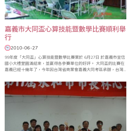
嘉義市大同盃心算技能暨數學比賽順利舉
行
2010-06-27
99年度「大同盃」心算技能暨數學比賽業於 6月27日 於嘉義市宣信
國小大禮堂圓滿結束，並贏得各參賽單位的好評。 大同盃的比賽在
嘉義已經十幾年了，今年因台灣省商業會嘉義大同考區承辦，台灣
省商業會及嘉義縣議員陳柏麟為指導單位，比賽隆重舉行，帶隊教
練和家長都能在現場參與比賽過程，精彩的同分拼總冠軍，也讓家
長及教練大開眼界，選手的拼勁、解題的速度，真是既刺激又緊
張，冠軍的產生過程讓大夥兒..