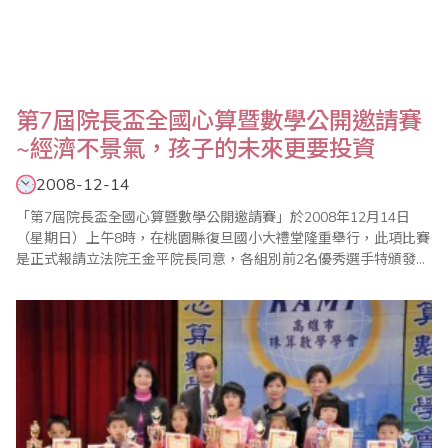
第7屆院長盃全國心算暨數學公開邀請賽
~經濟不景氣，孩子的未來更要投資
2008-12-14
「第7屆院長盃全國心算暨數學公開邀請賽」於2008年12月14日
（星期日）上午8時，在桃園縣復旦國小大禮堂隆重舉行，此項比賽
是正式報請立法院王金平院長同意，各組別前2名優秀選手特頒發獎
盃及立法院獎狀，大會歷次比賽皆因籌備嚴謹、立場公正，多年來
皆獲好評，今年有來自國內六百餘人及香港選手參加，這是對主辦
單位「桃園縣多元教育發展協會」及大會工作人員最值得肯定的地
方，並有來自加拿大、泰國、澳洲、新加坡、馬..