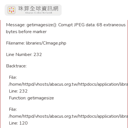
A PHP Error was encountered
Severity: Warning
Message: getimagesize(): Corrupt JPEG data: 68 extraneous
bytes before marker
Filename: libraries/CImage.php
Line Number: 232
Backtrace:
File:
/home/httpd/vhosts/abacus.org.tw/httpdocs/application/libr
Line: 232
Function: getimagesize
File:
/home/httpd/vhosts/abacus.org.tw/httpdocs/application/libra
Line: 120