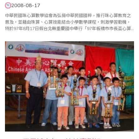
2008-08-17
中華民國珠心算數學協會為弘揚中華民國國粹，推行珠心算教育之
普及，並藉由珠算、心算技能結合小學數學課程，刺激學習動機，
特於97年8月17日假台北縣重慶國中舉行「97年板橋市市長盃心算
暨數學全國公開邀請賽」。比賽在大會會長中華民國珠心算數學協
會創會理事長王宗忱先生的致詞中揭開序幕。 此次比賽全國各地選
手齊聚一堂，個個摩拳擦掌，準備大展身手、一較高下。心算比賽
是以年級分組，每位指導教練針對選手的學..