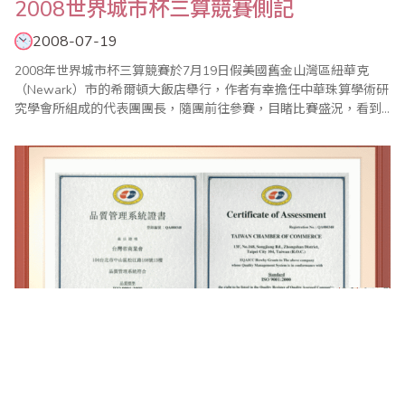
2008世界城市杯三算競賽側記
2008-07-19
2008年世界城市杯三算競賽於7月19日假美國舊金山灣區紐華克
（Newark）市的希爾頓大飯店舉行，作者有幸擔任中華珠算學術研
究學會所組成的代表團團長，隨團前往參賽，目睹比賽盛況，看到
來自馬來西亞檳城、香港、台北、桃竹苗、高雄以及南加州、北加
州的「英雄好漢」，摩拳擦掌專心競技，對新一代華人子弟的用心
上進，各地珠心算傳承者的執著努力，感到無比振奮，對老祖宗三
千年前的偉大發明，可以把散居千里之外的後生..