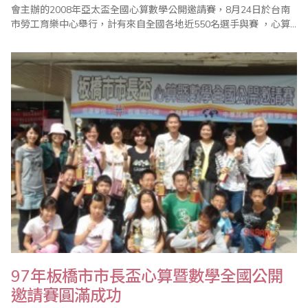
會主辦的2008年亞太盃全國心算數學公開邀請賽，8月24日於台南
市勞工育樂中心舉行，計有來自全國各地近550名選手與賽 ，心算
賽程設計依以往分程度方式將強弱選手分組，每組依程度奬勵不
同，數學則考上學期全國綜合版範圍，不以單獨版本，有參考題庫
且主辦單位並提供去年心算數學試題供下載參考 ，整個比賽經過一
個上午進行，在全體工作..
97年板橋市市長盃心算暨數學全國公開
邀請賽圓滿成功