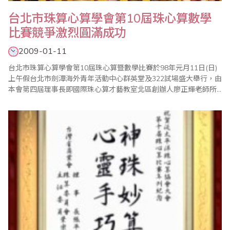
台北市珠算心算學會第10屆珠心算數學
比賽競爭激烈圓滿成功
2009-01-11
台北市珠算心算學會第10屆珠心算暨數學比賽於98年元月11日(日)
上午假台北市劍潭海外青年活動中心群英堂及322試場盛大舉行，由
本會第四屆理事長即國際珠心算才藝教室北區創辦人廖正輝老師所
精心策劃並由本會總幹事傅俊升老師負責各項賽前事務工作的準備
及台灣省商業會的各項支援及協助。 本屆比賽打破傳統，不將數學
成績納入珠心算總分，而是將珠心算及數學獨立合計，分別敘獎，
頗能增加該科目之專業性，..