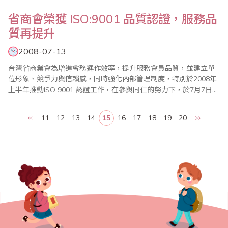
省商會榮獲 ISO:9001 品質認證，服務品
質再提升
2008-07-13
台灣省商業會為增進會務運作效率，提升服務會員品質，並建立單
位形象、競爭力與信賴感，同時強化內部管理制度，特別於2008年
上半年推動ISO 9001 認證工作，在參與同仁的努力下，於7月7日通
過評核，於7月12日獲得由 IAF（International Accreditation
Forum,國際認證論壇）授權美國 ANAB（ANSI-ASQ National
11
12
13
14
15
16
17
18
19
20
Accreditation Boar..