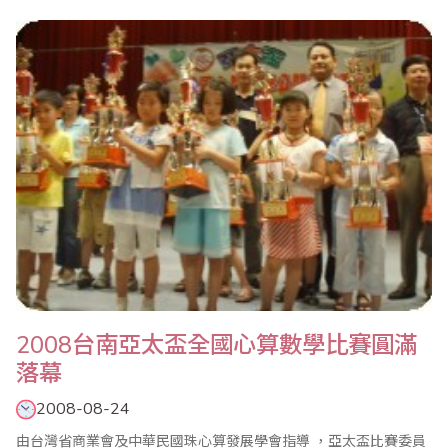
商業界發展及發揚珠心算教育的長期貢獻 。也由於葉宗義先生在珠
算方面的特殊成就，同時接受了經濟日報、工商時報及聯合晚報專
訪報導。 葉宗義服務商業界逾40年，目前擔任全國商業總會常務監
事、台灣省商業會副理事長、商業..
2008台南亞太盃全國心算數學比賽圓滿
落幕
2008-08-24
由台灣省商業會及中華民國珠心算發展學會指導 ，亞太盃比賽委員