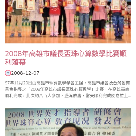
2008年高雄市議長盃珠心算數學比賽順
利落幕
2008-12-07
97年11月20日由高雄市珠算數學學會主辦，高雄市議會及台灣省商
業會指導之「2008年高雄市議長盃珠心算數學」比賽，在高雄高商
順利完成，此次約八百人參加，盛況依舊，當天順利完成閱卷並上
網公告比賽成績，並於12月7日假國立高雄師範大學，舉行隆重的頒
獎典禮，此次頒獎除了高雄市議長莊啟旺、市議員童燕珍全程參與
頒獎之外，還有高雄市教育局副局長郭金池，也代表教育局長參與
盛會，嘉勉學子。 此次議長盃數學..