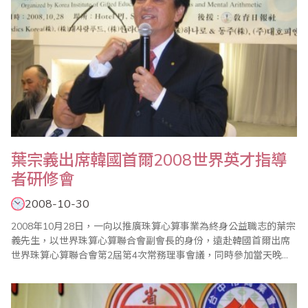
葉宗義出席韓國首爾2008世界英才指導
者研修會
2008-10-30
2008年10月28日，一向以推廣珠算心算事業為終身公益職志的葉宗
義先生，以世界珠算心算聯合會副會長的身份，遠赴韓國首爾出席
世界珠算心算聯合會第2屆第4次常務理事會議，同時參加當天晚上
在首爾 HOTEL PJ 會議廳舉辦的2008世界英才指導者研修會，針對
珠算的未來發展方向進行講演。 世界珠算心算聯合會第2屆第4次常
務理事會議及2008世界英才指導者研修會由同為世界珠算心算聯合