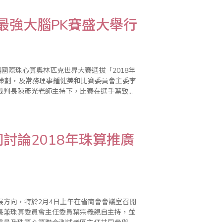
最強大腦PK賽盛大舉行
國際珠心算奧林匹克世界大賽選拔「2018年
心策劃，及常務理事鍾健美和比賽委員會主委李
裁判長陳彥光老師主持下，比賽在選手葉致辰
算PK表演賽，凡
討論2018年珠算推廣
展方向，特於2月4日上午在省商會會議室召開
長兼珠算委員會主任委員葉宗義親自主持，並