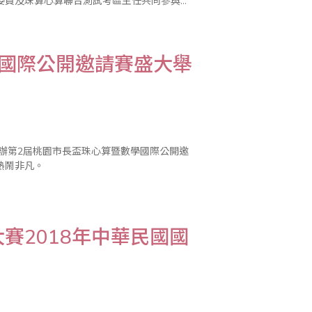
委員及珠算心算聯合測試考區主任共同參與。
學有成，不僅積極發展推廣海內外兒童珠心算
學國際公開邀請賽盛大舉
舉辦第2屆桃園市長盃珠心算暨數學國際公開邀
熱鬧非凡。
賽2018年中華民國國