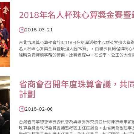
2018年名人杯珠心算獎金賽暨
2018-03-21
台北市珠算心算學會於3月18日在劍潭活動中心群英堂盛大舉辦
名人杯珠心算獎金賽暨最強大腦PK賽」，由理事長楊程焰精
皓晴負責賽前事務的籌備，比賽過程中，在公平、公正的大會
帶領宣誓下揭開序幕，加上眾多老師的協助與配合，使得比賽圓滿成功。 本屆比賽開創閃
參加珠算..
​省商會召開年度珠算會議，共同
計劃
2018-02-06
台灣省商業總會珠算委員會為與珠算界交流並研討珠算未來發
珠算委員會執行委員會議暨考區主任座談會，由省商會副理事