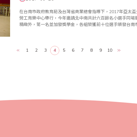
在台南市政府教育局及台灣省商業總會指導下，2017年亞太盃
勞工育樂中心舉行，今年邀請北中南共計六百餘名小選手同場
精緻外，第一名並加發獎學金，各組榮獲前十位選手頒發台南
公正、公開的原則辦理，在全體工作人員努力下圓滿成功。 頒獎典禮於上午10:10在大禮堂舉行，場面熱
鬧，座無..
1
2
3
4
5
6
7
8
9
10