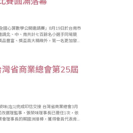
學比賽圓滿落幕
全國心算數學公開邀請賽」8月19日於台南市
邀請北、中、南共計七百餘名小選手同場競
獎品豐富、獎盃高大精緻外，第一名更加發獎
秀選手，且各組榮獲前十名選手特別頒發台南
灣省商業總會第25屆
印信交接 台灣省商業總會3月
並改選理監事，張榮味理事長已連任1次，依
業會理事長的蔡國洲接棒，獲得會員代表肯
長。由於這次選舉，事先經過協調，許多資