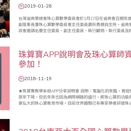
2019-01-28
台灣省商業總會珠心算數學委員會於1月27日在省商會召開年
副理事長兼珠心算數學委員會主任委員蕭秋勇親自主持，省商
談會邀請名譽主任委員、副主任委員、執行顧問、執行委員及
2019年珠算推廣計畫，並研討珠算未來發展方向。 蕭副理事長首先在致詞中表示，珠算發展從過往的商業
計算功..
珠算寶APP說明會及珠心算師
參加！
2018-11-19
★珠算寶教學系統APP分享說明會 說明：電腦化的來臨，曾經使珠心算的實用價值廣受質疑，致使學習人口
逐年下降，但近年來也因為網際網路的盛行，將珠心算的功能
景弘大的珠心算教育市場。目前世界趨勢已有專家學者研發珠
模式，無論對老師、學生及整個大環境而言，這都是很好的發展。 當前教學型態已趨小班、混班且幼
老師的..