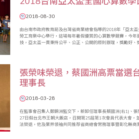
2018台南亞太盃全國心算數
2018-08-30
由台南市政府教育局及台灣省商業總會指導的2018年「亞太盃
勞工育樂中心舉行，這場每年暑假優質的心算數學競賽，今年
技，亞太盃一貫秉持公平、公正、公開的原則辦理，獎勵好、
學金，另為獎勵應屆畢業生，特別設立「亞太模範獎」鼓勵優
市教育局長獎狀, 整..
張榮味榮退，蔡國洲高票當選台
理事長
2018-03-28
在監事會召集人鄭錦洲監交下，新卸任理事長蔡國洲(右1)、張榮味(左1)完成
27日假台北市王朝大飯店，召開第25屆第1次會員代表大會，
法榮退，他及業界領袖共同推荐省商總會常務理事暨彰化縣商
定，高票當選新任理事長，省商總會理事蕭秋勇則獲選副理事
深..