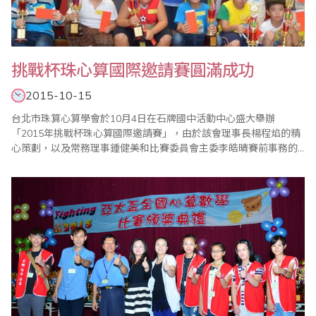
挑戰杯珠心算國際邀請賽圓滿成功
2015-10-15
台北市珠算心算學會於10月4日在石牌國中活動中心盛大舉辦
「2015年挑戰杯珠心算國際邀請賽」，由於該會理事長楊程焰的精
心策劃，以及常務理事鍾健美和比賽委員會主委李皓晴賽前事務的
縝密籌備，加上眾多老師協助與配合，使得比賽圓滿成功。 大會開
始，選手宣誓，宣誓代表蘇郁芸帶領選手宣誓恪遵比賽規則並服從
裁判長之判決。比賽中有緊張刺激的【唸心算比賽】，堪稱一大特
色，因為一般的心算比賽很少舉辦此項目，選手..