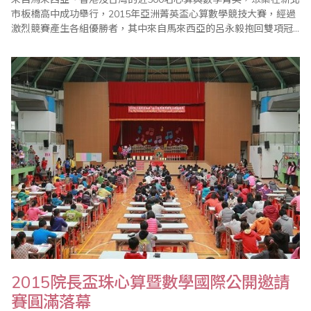
市板橋高中成功舉行，2015年亞洲菁英盃心算數學競技大賽，經過
激烈競賽產生各組優勝者，其中來自馬來西亞的呂永毅抱回雙項冠
軍。 2015年亞洲菁英盃心算數學競技大賽由中華民國珠心算數學協
會理事長王宗忱主持開幕典禮，他表示，此項賽事主要是為弘揚中
華民國國粹，推廣珠心算教育之普及，並藉由珠算、心算技能結合
小學數學課程而舉辦。 教育..
2015院長盃珠心算暨數學國際公開邀請
賽圓滿落幕