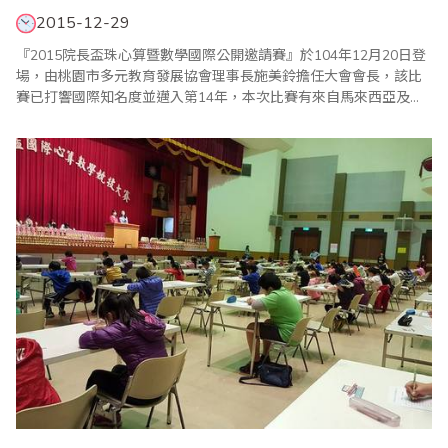
2015-12-29
『2015院長盃珠心算暨數學國際公開邀請賽』於104年12月20日登
場，由桃園市多元教育發展協會理事長施美鈴擔任大會會長，該比
賽已打響國際知名度並邁入第14年，本次比賽有來自馬來西亞及新
加坡地區的選手，和來自全台各地選手600多人一同比賽、盛況空
前，這是對主辦單位及大會工作人員的最大肯定，藉由比賽增進國
際交流暨親善學術互動，希望選手們能走出台灣，走向世界，邁向
國際化！讓孩子們從小藉著「珠心算暨數學..