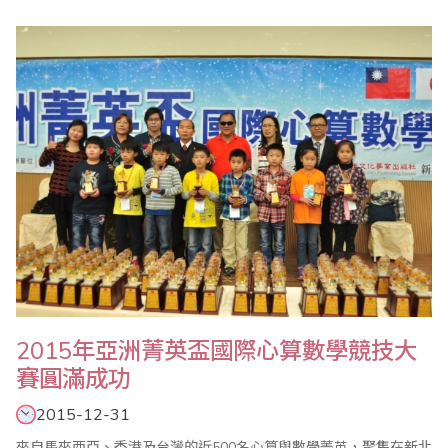
珠算委員會名譽主任委員、副主任委員、執行顧問、執行委員及珠
算心算聯合測試考區主任共同參與。 會中除報告珠算委員會104年
度珠算推廣工作外，也通過105年度各項重點工作，包括1年4次的
珠心算檢定（3/20、5/15、9..
​2015年亞洲菁英盃國際心算數學競技大
賽圓滿成功
2015-12-31
來自馬來西亞、香港及台灣的近500名心算與數學菁英，聚集在新北