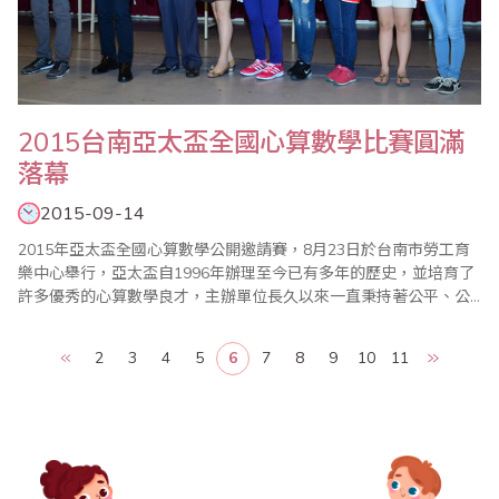
2015台南亞太盃全國心算數學比賽圓滿
落幕
2015-09-14
2015年亞太盃全國心算數學公開邀請賽，8月23日於台南市勞工育
樂中心舉行，亞太盃自1996年辦理至今已有多年的歷史，並培育了
許多優秀的心算數學良才，主辦單位長久以來一直秉持著公平、公
正、公開的核心原則辦理比賽，參加單位對亞太盃皆表達高度的肯
定。 今年亞太盃邀請全國總計七百多位選手參賽，為鼓勵小朋友,今
2
3
4
5
6
7
8
9
10
11
年特別提高錄取率外,除前四名選手獲頒獎盃、獎狀外, 各組榮獲前十
位選手獲頒台南市政府教育局..