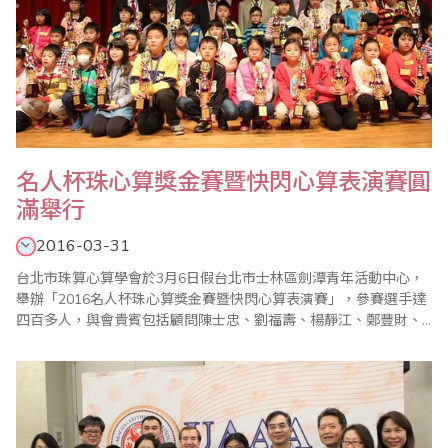
名人杯珠心算獎金賽暨快閃心算表演賽圓
滿舉行
2016-03-31
台北市珠算心算學會於3月6日假台北市士林區劍潭青年活動中心，
舉辦「2016名人杯珠心算獎金賽暨快閃心算表演賽」，參賽選手達
四百多人，與會貴賓包括顧問陳士忠、劉福壽、楊靜江、鄭豐財、
歐國欽、省商會副秘書長林元翔等先進蒞臨指導，活動在裁判長陳
彥光宣布比賽開始，選手梁勝宥宣誓後揭開序幕。 本次主要競賽項
目除珠算、心算競賽外，「珠算逐項獎金賽」，更是高潮迭起，由
於是從珠算名人組最優前5名中選拔出來，..