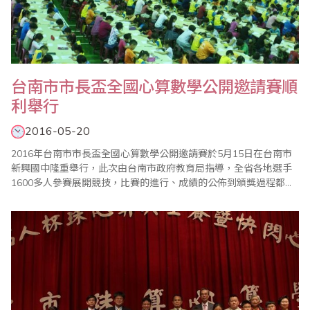
台南市市長盃全國心算數學公開邀請賽順
利舉行
2016-05-20
2016年台南市市長盃全國心算數學公開邀請賽於5月15日在台南市
新興國中隆重舉行，此次由台南市政府教育局指導，全省各地選手
1600多人參賽展開競技，比賽的進行、成績的公佈到頒獎過程都很
順利，加上眾多老師的協助與配合，使得比賽圓滿成功。 主辦單位
國際珠算協議會台南分會表示，市長盃全國心算數學比賽，與其他
心算數學比賽最大不同是，參賽選手全部集中在大禮堂考試，因此
整個會場猶如大會考，光是工作老師就..