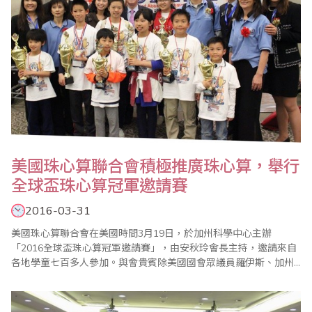
美國珠心算聯合會積極推廣珠心算，舉行
全球盃珠心算冠軍邀請賽
2016-03-31
美國珠心算聯合會在美國時間3月19日，於加州科學中心主辦
「2016全球盃珠心算冠軍邀請賽」，由安秋玲會長主持，邀請來自
各地學童七百多人參加。與會貴賓除美國國會眾議員羅伊斯、加州
參議員張玲玲外，海外嘉賓有來自台灣省商業會駐會執行委員楊程
焰伉儷、印尼林建中會長伉儷等多人。 此次比賽結合推廣科學教育
基礎理念，讓人留下深刻印象；活動中「快閃心算表演賽」成功的