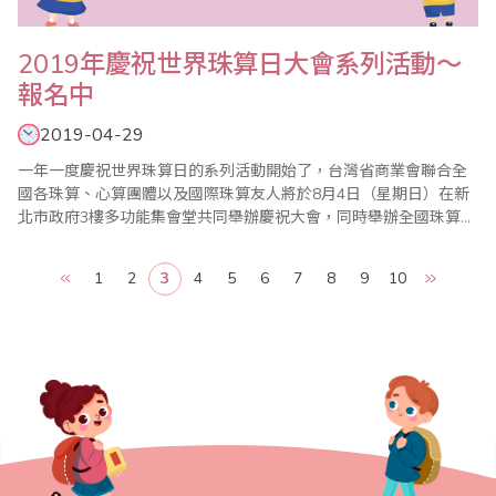
2019年慶祝世界珠算日大會系列活動～
報名中
2019-04-29
一年一度慶祝世界珠算日的系列活動開始了，台灣省商業會聯合全
國各珠算、心算團體以及國際珠算友人將於8月4日（星期日）在新
北市政府3樓多功能集會堂共同舉辦慶祝大會，同時舉辦全國珠算比
賽暨國際邀請賽、全國心算比賽暨國際邀請賽、全國數學競技大賽
暨國際觀摩賽等系列活動，歡迎踴躍報名參加。 ＊2019年全國珠算
1
2
3
4
5
6
7
8
9
10
比賽暨國際邀請賽 ＊2019年全國心算比賽暨國際邀請賽 ＊2019年
全國數學競技..