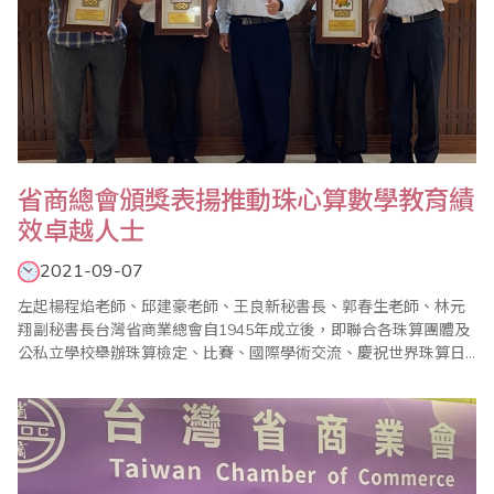
​省商總會頒獎表揚推動珠心算數學教育績
效卓越人士
2021-09-07
左起楊程焰老師、邱建豪老師、王良新秘書長、郭春生老師、林元
翔副秘書長台灣省商業總會自1945年成立後，即聯合各珠算團體及
公私立學校舉辦珠算檢定、比賽、國際學術交流、慶祝世界珠算日
大會等推廣活動，近年更獲得ISO9001「技能檢定認證及證書核
發」之品質管理認證，增添標準化管理及強化內部工作架構，以ISO
精神辦理珠算及數學檢定認證，受到普遍好評。110年度下半年第3
次、第4次全國珠算心算聯合測試分別訂..