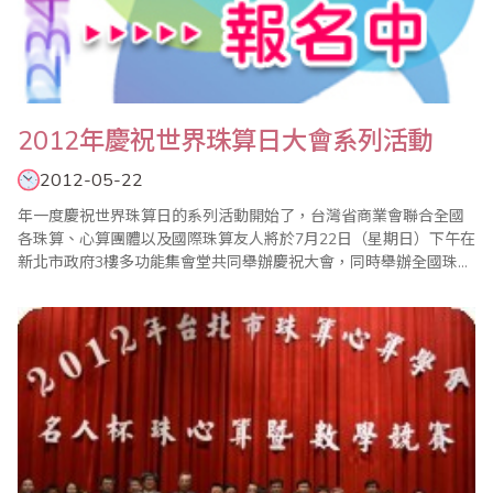
2012年慶祝世界珠算日大會系列活動
2012-05-22
年一度慶祝世界珠算日的系列活動開始了，台灣省商業會聯合全國
各珠算、心算團體以及國際珠算友人將於7月22日（星期日）下午在
新北市政府3樓多功能集會堂共同舉辦慶祝大會，同時舉辦全國珠算
比賽暨國際珠算邀請賽、全國心算比賽暨國際心算邀請賽、全國數
學競技大賽、大會特刊徵文等系列活動。 現今珠心算的學習不只是
開啟兒童智力，對年長者也有健腦、教育、樂活的功能，希望各界
能多提供高齡學習或珠算..