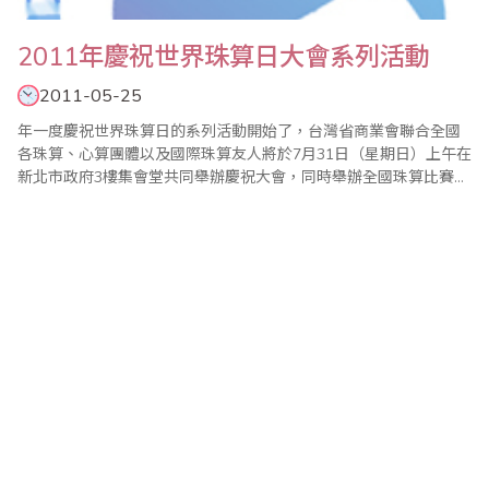
2011年慶祝世界珠算日大會系列活動
2011-05-25
年一度慶祝世界珠算日的系列活動開始了，台灣省商業會聯合全國
各珠算、心算團體以及國際珠算友人將於7月31日（星期日）上午在
新北市政府3樓集會堂共同舉辦慶祝大會，同時舉辦全國珠算比賽暨
國際珠算邀請賽、全國心算比賽暨國際心算邀請賽、全國數學競技
大賽、大會特刊徵文等系列活動。 現今珠心算的學習不只是開啟兒
童智力，對年長者也有健腦、教育、樂活的功能，今年主辦單位將
持續辦理2010年..