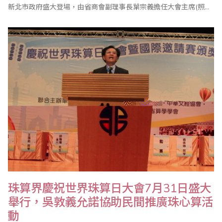
新北市政府盛大登場，由省商會副理事長葉宗義擔任大會主席(照片
由蔡美足老師提供)，共有來自海內外的二千多人參加。 值得一提的
是，行政院長吳敦義也在百忙之中蒞會祝賀，並頒獎表揚優勝選
手，吳院長致詞強調，珠心算活動不僅可以啟迪人腦智慧，也可延
緩老人失智..
珠算界慶祝世界珠算日大會7月31日盛大
舉行，吳敦義允諾協助民間推廣珠心算活
動