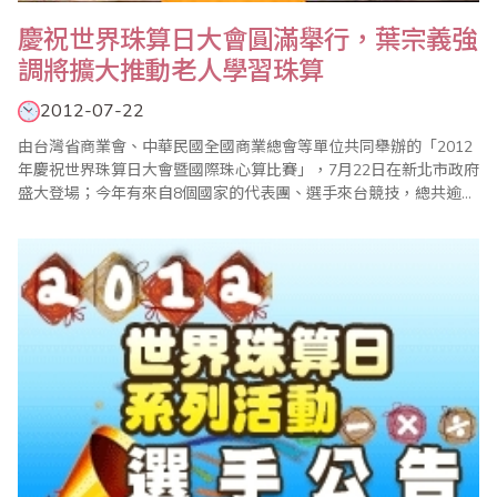
慶祝世界珠算日大會圓滿舉行，葉宗義強
調將擴大推動老人學習珠算
2012-07-22
由台灣省商業會、中華民國全國商業總會等單位共同舉辦的「2012
年慶祝世界珠算日大會暨國際珠心算比賽」，7月22日在新北市政府
盛大登場；今年有來自8個國家的代表團、選手來台競技，總共逾
3000人與會，現場熱鬧滾滾；大會主席、世界珠算心算聯合會副會
長葉宗義(見左圖)致詞強調，珠算已成為每個人終身學習的有效工
具，省商會計畫進一步推動成立「台灣珠心算千人俱樂部」，以老
者為成員，藉以凸顯珠心算可以有效防止老..