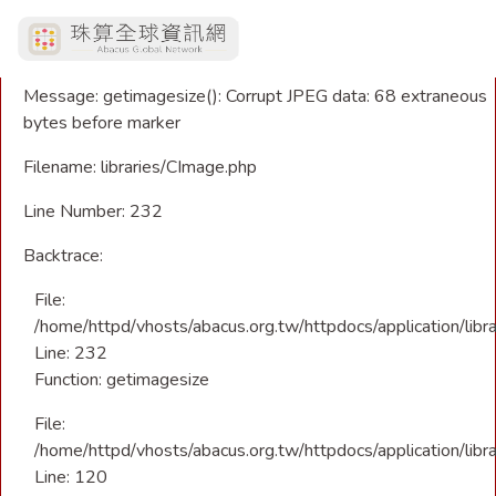
A PHP Error was encountered
Severity: Warning
Message: getimagesize(): Corrupt JPEG data: 68 extraneous
bytes before marker
Filename: libraries/CImage.php
Line Number: 232
Backtrace:
File:
/home/httpd/vhosts/abacus.org.tw/httpdocs/application/libr
Line: 232
Function: getimagesize
File:
/home/httpd/vhosts/abacus.org.tw/httpdocs/application/libra
Line: 120