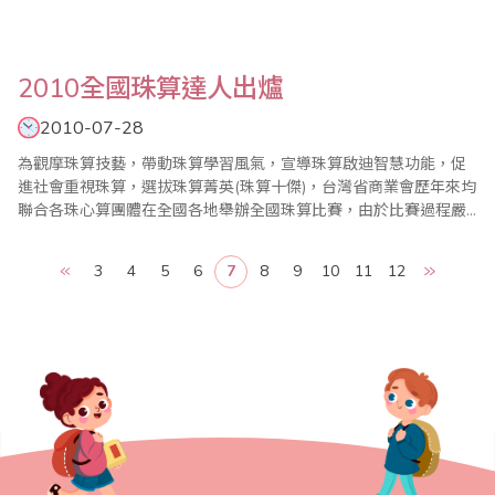
2010全國珠算達人出爐
2010-07-28
為觀摩珠算技藝，帶動珠算學習風氣，宣導珠算啟迪智慧功能，促
進社會重視珠算，選拔珠算菁英(珠算十傑)，台灣省商業會歷年來均
聯合各珠心算團體在全國各地舉辦全國珠算比賽，由於比賽過程嚴
謹，題型層次最高，往往都能鼓舞各地區學習珠心算風潮，使全國
珠心算教育蓬勃發展。今年，2010年全國珠算比賽暨國際珠算邀請
3
4
5
6
7
8
9
10
11
12
賽已於7月25日在台北縣政府603大禮堂盛大舉行，達人組選手在每
一科目短短的比賽時間中，乘算要能夠計算..