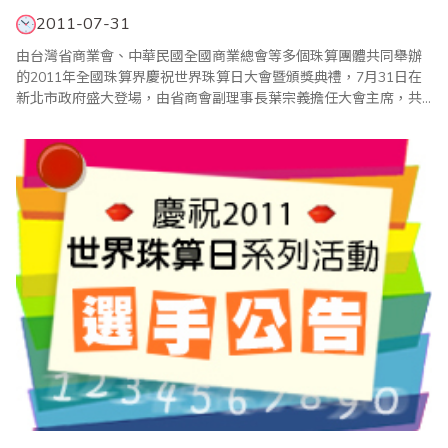
2011-07-31
由台灣省商業會、中華民國全國商業總會等多個珠算團體共同舉辦
的2011年全國珠算界慶祝世界珠算日大會暨頒獎典禮，7月31日在
新北市政府盛大登場，由省商會副理事長葉宗義擔任大會主席，共
有來自海內外的二千多人參加。值得一提的是，行政院長吳敦義也
在百忙之中蒞會祝賀，並頒獎表揚優勝選手，吳院長致詞強調，珠
心算活動不僅可以啟迪人腦智慧，也可延緩老人失智症的發生，因
此他將責成中央健保局全力投入協助珠心算活動；至..