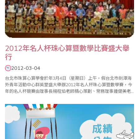
2012年名人杯珠心算暨數學比賽盛大舉
行
2012-03-04
台北市珠算心算學會於年3月4日（星期日）上午，假台北市劍潭海
外青年活動中心群英堂盛大舉辦2012年名人杯珠心算暨數學賽，今
年的名人杯競賽由理事長楊程焰老師精心策劃、常務理事鍾健美老
師和比賽委員會主任委員李皓晴老師負責賽前事務工作，加上眾多
老師們的協助與配合，比賽圓滿成功！本屆比賽，在珠心算部份，
和往年有些不同。為了讓更多孩子能一同體驗這場盛會，特別增設
心算組，同時保留著名人杯最大的特色--唸心算比..