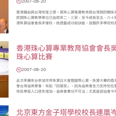
2007-08-20
香港藉由與台灣地理之便，其珠心算推廣教育與台灣間的關係
民間珠心算教學單位已由原來二、三家，至今成長至五、六十
港珠算協會會長李偉秋，她透露成功秘訣是，說服許多學校校
推廣教育可說成功了一半。此外，本來香港四大珠心算機構都
今年起將開始聯合舉辦香港..
香港珠心算專業教育協會會長
珠心算比賽
2007-08-20
此次率團來台參加世界珠算日大會暨國際心算、珠算大賽的香
會台灣省商業會，有如「回娘家」，因為省商會全力支持他在
地區學習人口逐年增加，省商會實功不可沒；尤其是該協會今
比賽」，參加檢定及比賽的學生高達一千五百多人，較以往增
的網路虛擬檢定系統，供香..
北京東方金子塔學校校長連凰