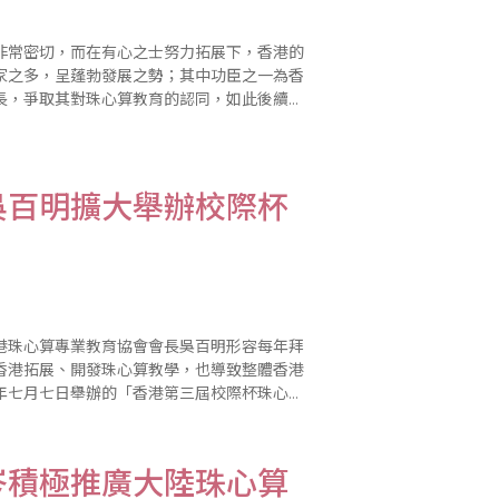
非常密切，而在有心之士努力拓展下，香港的
家之多，呈蓬勃發展之勢；其中功臣之一為香
長，爭取其對珠心算教育的認同，如此後續的
各自舉辦比賽，在各方撮合下，這四大機構從
吳百明擴大舉辦校際杯
港珠心算專業教育協會會長吳百明形容每年拜
香港拓展、開發珠心算教學，也導致整體香港
年七月七日舉辦的「香港第三屆校際杯珠心算
加許多；此外，該協會已援用省商會題型建置
岑積極推廣大陸珠心算