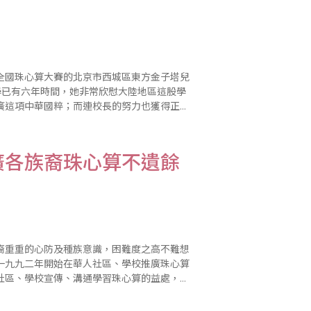
全國珠心算大賽的北京市西城區東方金子塔兒
學已有六年時間，她非常欣慰大陸地區這股學
廣這項中華國粹；而連校長的努力也獲得正面
；連凰岑再接再厲，更在今年八月八日舉辦
廣各族裔珠心算不遺餘
裔重重的心防及種族意識，困難度之高不難想
一九九二年開始在華人社區、學校推廣珠心算
社區、學校宣傳、溝通學習珠心算的益處，希
。黃惠姜更希望各珠心算推廣單位能夠消除目