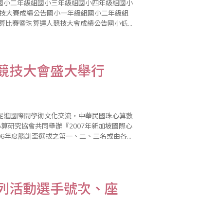
國小二年級組國小三年級組國小四年級組國小
競技大賽成績公告國小一年級組國小二年級組
珠算比賽暨珠算達人競技大會成績公告國小低年
☆☆ ☆8月8日除了是父親節之外，還有一個
學競技大會盛大舉行
促進國際間學術文化交流，中華民國珠心算數
算心算研究協會共同舉辦『2007年新加坡國際心
96年度腦訓盃選拔之第一、二、三名或由各教
，並與主辦國 -新加坡珠算心算研究協會會長
系列活動選手號次、座