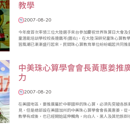
教學
2007-08-20
今年度首次率領三位大陸選手來台參加慶祝世界珠算日大會及
童潛能培訓學校校長連凰岑(圖右)，在大陸深耕兒童珠心算教
習風潮已漸漸盛行起來，民間珠心算教育單位紛紛崛起共同推
回饋，在二ＯＯ五年得到大陸中央教育科學研究所的公開表揚
「第三屆全國東方金子塔兒..
中美珠心算學會會長黃惠姜推
力
2007-08-20
在美國地區，要推廣屬於中華國粹的珠心算，必須先突破各族
見，但是總部設在美國加州的中美珠心算學會會長黃惠姜，從
教學有成後，也已經開始延伸觸角，向白人、黑人及其他族群
望帶動更多的學習人口，使這項優秀的中華文化能夠源遠流長
前各自為政的習氣，應該團..