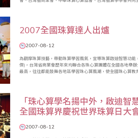
會、台灣省商業會、中華珠算心算協會、台灣省算學學會共同
12日上午11時於台大醫院國際會議中心201多功能廳盛大舉行
2007全國珠算達人出爐
2007-08-12
為觀摩珠算技藝，帶動珠算學習風氣，宣導珠算啟迪智慧功能
傑)，台灣省商業會歷年來均聯合各珠心算團體在全國各地舉
最高，往往都能鼓舞各地區學習珠心算風潮，使全國珠心算教育
算達人競技大會已於8月12日在台大醫院國際會議中心圓滿舉
手84名報名參賽..
「珠心算學名揚中外，啟迪智慧
全國珠算界慶祝世界珠算日大
2007-08-12