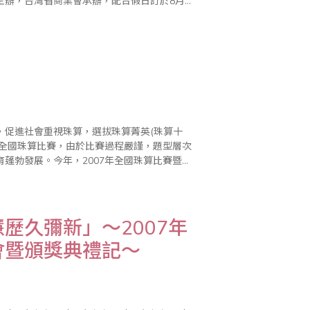
主辦，台灣省商業會承辦，配合假日訂於8月
，當天上午並同步舉辦全國心算比賽暨國際..
，促進社會重視珠算，選拔珠算菁英(珠算十
辦全國珠算比賽，由於比賽過程嚴謹，題型層次
蓬勃發展。今年，2007年全國珠算比賽暨珠
行，共有來自全國珠心算程度均在段位以上選
歷久彌新」～2007年
會暨頒獎典禮記～