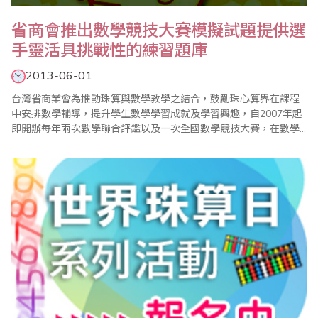
省商會推出數學競技大賽模擬試題提供選
手靈活具挑戰性的練習題庫
2013-06-01
台灣省商業會為推動珠算與數學教學之結合，鼓勵珠心算界在課程
中安排數學輔導，提升學生數學學習成就及學習興趣，自2007年起
即開辦每年兩次數學聯合評鑑以及一次全國數學競技大賽，在數學
小組的規劃與努力下，迄今已見成效，漸次落實了學習珠心算也能
學好數學的目標。同時由於省商會的數學評鑑及競技大賽試題頗受
好評，學生及家長不斷呼籲省商會編印相關模擬試題，以提供考區
配合評鑑及比賽參加學生練習使用，在經過一..