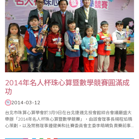
2014年名人杯珠心算暨數學競賽圓滿成
功
2014-03-12
台北市珠算心算學會於3月9日在台北捷運北投會館綜合會議廳盛大
舉辦「2014年名人杯珠心算暨數學競賽」，由該會理事長楊程焰精
心策劃，以及常務理事鍾健美和比賽委員會主委李皓晴負責賽前事
務的籌備，加上眾多老師的協助與配合，使得比賽圓滿成功；本次
比賽也運用QRcode結合FB粉絲專頁，線上即時傳遞比賽訊息，有