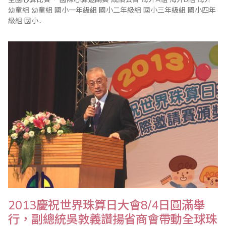
幼童組 幼童組 國小一年級組 國小二年級組 國小三年級組 國小四年
級組 國小..
2013慶祝世界珠算日大會8/4日圓滿舉
行，副總統吳敦義讚揚省商會帶動全球珠