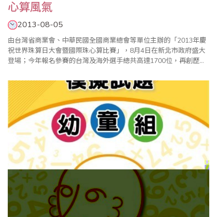
心算風氣
2013-08-05
由台灣省商業會、中華民國全國商業總會等單位主辦的「2013年慶
祝世界珠算日大會暨國際珠心算比賽」，8月4日在新北市政府盛大
登場；今年報名參賽的台灣及海外選手總共高達1700位，再創歷年
新高，加上全國珠算界代表、家長，以及13個海外代表團，參與人
數 前全球已經普遍電腦化，但是珠心算開發人腦機智、靈活、提升
記憶力等功能，仍然非常重要；而全球學習珠心算的風氣越來越
盛，這..