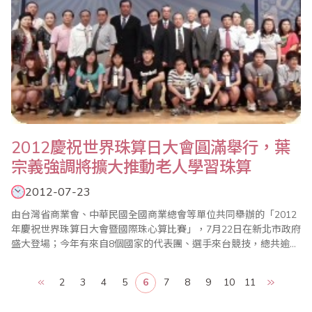
2012慶祝世界珠算日大會圓滿舉行，葉
宗義強調將擴大推動老人學習珠算
2012-07-23
由台灣省商業會、中華民國全國商業總會等單位共同舉辦的「2012
年慶祝世界珠算日大會暨國際珠心算比賽」，7月22日在新北市政府
盛大登場；今年有來自8個國家的代表團、選手來台競技，總共逾
3000人與會，現場熱鬧滾滾；大會主席、世界珠算心算聯合會副會
長葉宗義(見左圖)致詞強調，珠算已成為每個人終身學習的有效工
2
3
4
5
6
7
8
9
10
11
具，省商會計畫進一步推動成立「台灣珠心算千人俱樂部」，以老
者為成員，藉以凸顯珠心算可以..