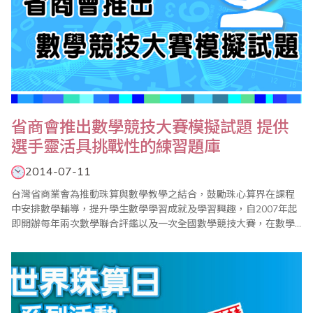
省商會推出數學競技大賽模擬試題 提供
選手靈活具挑戰性的練習題庫
2014-07-11
台灣省商業會為推動珠算與數學教學之結合，鼓勵珠心算界在課程
中安排數學輔導，提升學生數學學習成就及學習興趣，自2007年起
即開辦每年兩次數學聯合評鑑以及一次全國數學競技大賽，在數學
小組的規劃與努力下，迄今已見成效，漸次落實了學習珠心算也能
學好數學的目標。同時由於省商會的數學評鑑及競技大賽試題頗受
好評，學生及家長不斷呼籲省商會編印相關模擬試題，以提供考區
配合評鑑及比賽參加學生練習使用，在經過一段時間的..