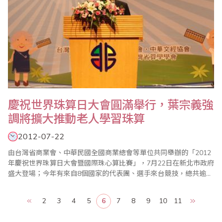
慶祝世界珠算日大會圓滿舉行，葉宗義強
調將擴大推動老人學習珠算
2012-07-22
由台灣省商業會、中華民國全國商業總會等單位共同舉辦的「2012
年慶祝世界珠算日大會暨國際珠心算比賽」，7月22日在新北市政府
盛大登場；今年有來自8個國家的代表團、選手來台競技，總共逾
3000人與會，現場熱鬧滾滾；大會主席、世界珠算心算聯合會副會
長葉宗義(見左圖)致詞強調，珠算已成為每個人終身學習的有效工
2
3
4
5
6
7
8
9
10
11
具，省商會計畫進一步推動成立「台灣珠心算千人俱樂部」，以老
者為成員，藉以凸顯珠心算可以有效防止老..