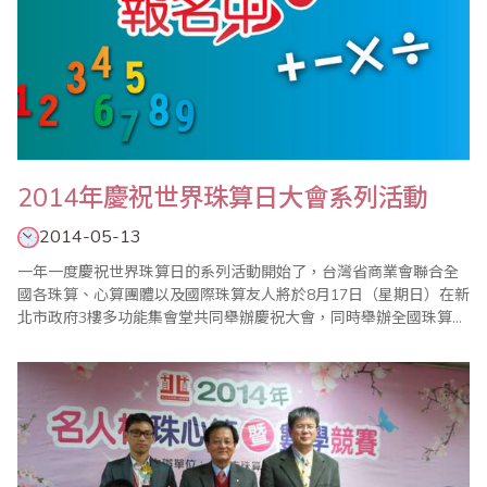
2014年慶祝世界珠算日大會系列活動
2014-05-13
一年一度慶祝世界珠算日的系列活動開始了，台灣省商業會聯合全
國各珠算、心算團體以及國際珠算友人將於8月17日（星期日）在新
北市政府3樓多功能集會堂共同舉辦慶祝大會，同時舉辦全國珠算比
賽暨國際邀請賽、全國心算比賽暨國際邀請賽、全國數學競技大賽
暨國際觀摩賽、祖孫樂活珠算趣味競賽等系列活動，歡迎踴躍報名
參加。 ＊2..