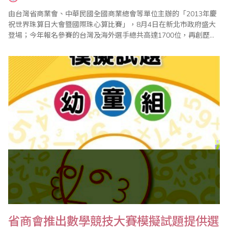
由台灣省商業會、中華民國全國商業總會等單位主辦的「2013年慶
祝世界珠算日大會暨國際珠心算比賽」，8月4日在新北市政府盛大
登場；今年報名參賽的台灣及海外選手總共高達1700位，再創歷年
新高，加上全國珠算界代表、家長，以及13個海外代表團，參與人
數 前全球已經普遍電腦化，但是珠心算開發人腦機智、靈活、提升
記憶力等功能，仍然非常重要；而全球學習珠心算的風氣越來越
盛，這..
省商會推出數學競技大賽模擬試題提供選