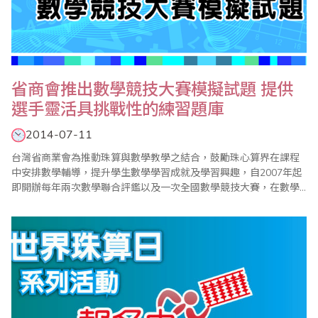
省商會推出數學競技大賽模擬試題 提供
選手靈活具挑戰性的練習題庫
2014-07-11
台灣省商業會為推動珠算與數學教學之結合，鼓勵珠心算界在課程
中安排數學輔導，提升學生數學學習成就及學習興趣，自2007年起
即開辦每年兩次數學聯合評鑑以及一次全國數學競技大賽，在數學
小組的規劃與努力下，迄今已見成效，漸次落實了學習珠心算也能
學好數學的目標。同時由於省商會的數學評鑑及競技大賽試題頗受
好評，學生及家長不斷呼籲省商會編印相關模擬試題，以提供考區
配合評鑑及比賽參加學生練習使用，在經過一段時間的..