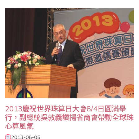
2013慶祝世界珠算日大會8/4日圓滿舉
行，副總統吳敦義讚揚省商會帶動全球珠
心算風氣
2013-08-05