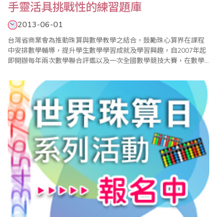
手靈活具挑戰性的練習題庫
2013-06-01
台灣省商業會為推動珠算與數學教學之結合，鼓勵珠心算界在課程
中安排數學輔導，提升學生數學學習成就及學習興趣，自2007年起
即開辦每年兩次數學聯合評鑑以及一次全國數學競技大賽，在數學
小組的規劃與努力下，迄今已見成效，漸次落實了學習珠心算也能
學好數學的目標。同時由於省商會的數學評鑑及競技大賽試題頗受
好評，學生及家長不斷呼籲省商會編印相關模擬試題，以提供考區
配合評鑑及比賽參加學生練習使用，在經過一..