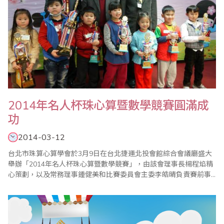
2014年名人杯珠心算暨數學競賽圓滿成
功
2014-03-12
台北市珠算心算學會於3月9日在台北捷運北投會館綜合會議廳盛大
舉辦「2014年名人杯珠心算暨數學競賽」，由該會理事長楊程焰精
心策劃，以及常務理事鍾健美和比賽委員會主委李皓晴負責賽前事
務的籌備，加上眾多老師的協助與配合，使得比賽圓滿成功；本次
比賽也運用QRcode結合FB粉絲專頁，線上即時傳遞比賽訊息，有
效擴大傳播的廣度及速度。 比賽除了有緊張刺激的【唸..