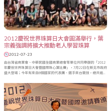
2012慶祝世界珠算日大會圓滿舉行，葉
宗義強調將擴大推動老人學習珠算
2012-07-23
由台灣省商業會、中華民國全國商業總會等單位共同舉辦的「2012
年慶祝世界珠算日大會暨國際珠心算比賽」，7月22日在新北市政府
盛大登場；今年有來自8個國家的代表團、選手來台競技，總共逾
3000人與會，現場熱鬧滾滾；大會主席、世界珠算心算聯合會副會
長葉宗義(見左圖)致詞強調，珠算已成為每個人終身學習的有效工
具，省商會計畫進一步推動成立「台灣珠心算千人俱樂部」，以老
者為成員，藉以凸顯珠心算可以..