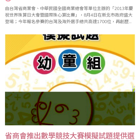
由台灣省商業會、中華民國全國商業總會等單位主辦的「2013年慶
祝世界珠算日大會暨國際珠心算比賽」，8月4日在新北市政府盛大
登場；今年報名參賽的台灣及海外選手總共高達1700位，再創歷年
新高，加上全國珠算界代表、家長，以及13個海外代表團，參與人
數 前全球已經普遍電腦化，但是珠心算開發人腦機智、靈活、提升
記憶力等功能，仍然非常重要；而全球學習珠心算的風氣越來越
盛，這..
省商會推出數學競技大賽模擬試題提供選