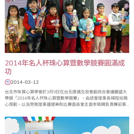
2014年名人杯珠心算暨數學競賽圓滿成
功
2014-03-12
台北市珠算心算學會於3月9日在台北捷運北投會館綜合會議廳盛大
舉辦「2014年名人杯珠心算暨數學競賽」，由該會理事長楊程焰精
心策劃，以及常務理事鍾健美和比賽委員會主委李皓晴負責賽前事
務的籌備，加上眾多老師的協助與配合，使得比賽圓滿成功；本次
比賽也運用QRcode結合FB粉絲專頁，線上即時傳遞比賽訊息，有
效擴大傳播的廣度及速度。 比賽除了有緊張刺激的【唸..