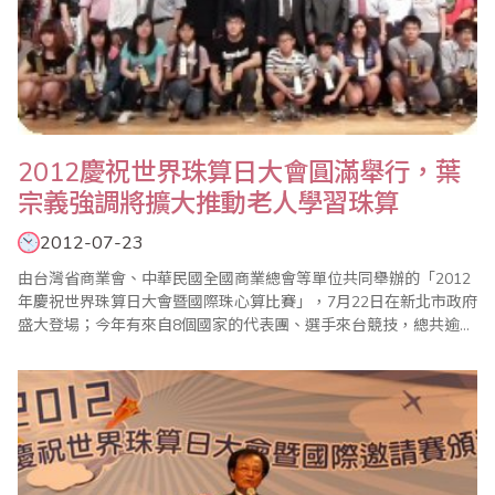
2012慶祝世界珠算日大會圓滿舉行，葉
宗義強調將擴大推動老人學習珠算
2012-07-23
由台灣省商業會、中華民國全國商業總會等單位共同舉辦的「2012
年慶祝世界珠算日大會暨國際珠心算比賽」，7月22日在新北市政府
盛大登場；今年有來自8個國家的代表團、選手來台競技，總共逾
3000人與會，現場熱鬧滾滾；大會主席、世界珠算心算聯合會副會
長葉宗義(見左圖)致詞強調，珠算已成為每個人終身學習的有效工
具，省商會計畫進一步推動成立「台灣珠心算千人俱樂部」，以老
者為成員，藉以凸顯珠心算可以..