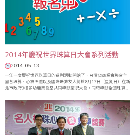
2014年慶祝世界珠算日大會系列活動
2014-05-13
一年一度慶祝世界珠算日的系列活動開始了，台灣省商業會聯合全
國各珠算、心算團體以及國際珠算友人將於8月17日（星期日）在新
北市政府3樓多功能集會堂共同舉辦慶祝大會，同時舉辦全國珠算比
賽暨國際邀請賽、全國心算比賽暨國際邀請賽、全國數學競技大賽
暨國際觀摩賽、祖孫樂活珠算趣味競賽等系列活動，歡迎踴躍報名
參加。 ＊2..