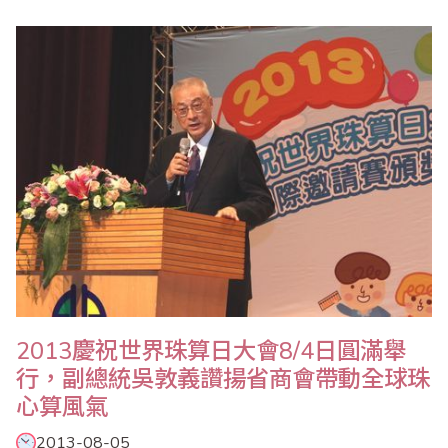
2013慶祝世界珠算日大會8/4日圓滿舉
行，副總統吳敦義讚揚省商會帶動全球珠
心算風氣
2013-08-05