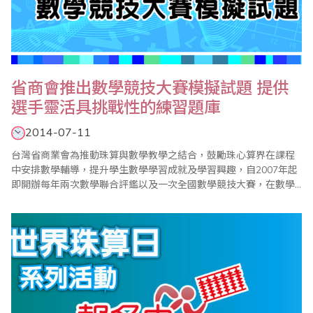
省商會推出數學競技大賽模擬試題 提供
選手靈活具挑戰性的練習題庫
2014-07-11
台灣省商業會為推動珠算與數學教學之結合，鼓勵珠心算界在課程
中安排數學輔導，提升學生數學學習成就及學習興趣，自2007年起
即開辦每年兩次數學聯合評鑑以及一次全國數學競技大賽，在數學
小組的規劃與努力下，迄今已見成效，漸次落實了學習珠心算也能
學好數學的目標。同時由於省商會的數學評鑑及競技大賽試題頗受
好評，學生及家長不斷呼籲省商會編印相關模擬試題，以提供考區
配合評鑑及比賽參加學生練習使用，在經過一段時間的..