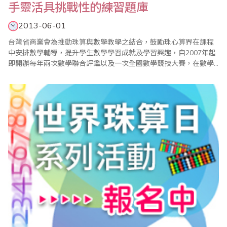
手靈活具挑戰性的練習題庫
2013-06-01
台灣省商業會為推動珠算與數學教學之結合，鼓勵珠心算界在課程
中安排數學輔導，提升學生數學學習成就及學習興趣，自2007年起
即開辦每年兩次數學聯合評鑑以及一次全國數學競技大賽，在數學
小組的規劃與努力下，迄今已見成效，漸次落實了學習珠心算也能
學好數學的目標。同時由於省商會的數學評鑑及競技大賽試題頗受
好評，學生及家長不斷呼籲省商會編印相關模擬試題，以提供考區
配合評鑑及比賽參加學生練習使用，在經過一..