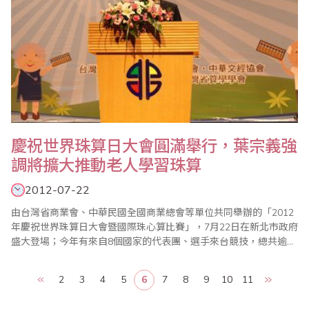
慶祝世界珠算日大會圓滿舉行，葉宗義強
調將擴大推動老人學習珠算
2012-07-22
由台灣省商業會、中華民國全國商業總會等單位共同舉辦的「2012
年慶祝世界珠算日大會暨國際珠心算比賽」，7月22日在新北市政府
盛大登場；今年有來自8個國家的代表團、選手來台競技，總共逾
3000人與會，現場熱鬧滾滾；大會主席、世界珠算心算聯合會副會
長葉宗義(見左圖)致詞強調，珠算已成為每個人終身學習的有效工
2
3
4
5
6
7
8
9
10
11
具，省商會計畫進一步推動成立「台灣珠心算千人俱樂部」，以老
者為成員，藉以凸顯珠心算可以有效防止老..