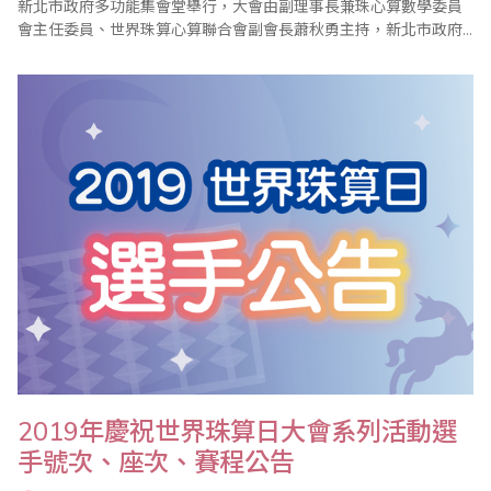
新北市政府多功能集會堂舉行，大會由副理事長兼珠心算數學委員
會主任委員、世界珠算心算聯合會副會長蕭秋勇主持，新北市政府
吳明機副市長等貴賓出席頒獎典禮。大會開始由新北市莒光國小複
式童軍團太鼓隊熱情活力的表演揭開序幕。接著由蕭秋勇會長開幕
致詞，表示珠算從最初傳統商業計算工具的功能，轉化成啟發智慧
的教育功能，近年來也驗證學習珠算有助老年健腦益..
2019年慶祝世界珠算日大會系列活動選
手號次、座次、賽程公告