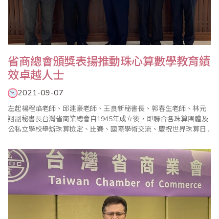
​省商總會頒獎表揚推動珠心算數學教育績
效卓越人士
2021-09-07
左起楊程焰老師、邱建豪老師、王良新秘書長、郭春生老師、林元
翔副秘書長台灣省商業總會自1945年成立後，即聯合各珠算團體及
公私立學校舉辦珠算檢定、比賽、國際學術交流、慶祝世界珠算日
大會等推廣活動，近年更獲得ISO9001「技能檢定認證及證書核
發」之品質管理認證，增添標準化管理及強化內部工作架構，以ISO
精神辦理珠算及數學檢定認證，受到普遍好評。110年度下半年第3
次、第4次全國珠算心算聯合測試分別訂..