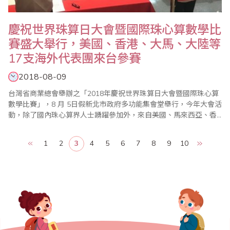
慶祝世界珠算日大會暨國際珠心算數學比
賽盛大舉行，美國、香港、大馬、大陸等
17支海外代表團來台參賽
2018-08-09
台灣省商業總會舉辦之「2018年慶祝世界珠算日大會暨國際珠心算
數學比賽」，8 月 5日假新北市政府多功能集會堂舉行，今年大會活
動，除了國內珠心算界人士踴躍參加外，來自美國、馬來西亞、香
港及中國大陸等海外代表團共達17支，全部參賽選手高達1200名以
上，並首度由新任大會會長、省商總會副理事長兼珠心算數學委員
1
2
3
4
5
6
7
8
9
10
會主任委員、世界珠算心算聯合會副會長蕭秋勇主持，都受到國內
外相關同業熱烈歡迎。 (大會..