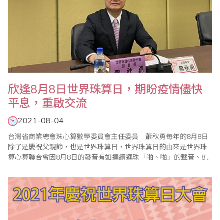
欣逢8月8日世界珠算日，期盼疫情儘快
平息，重啟交流
2021-08-04
台灣省商業總會珠心算數學委員會主任委員 蕭秋勇每年的8月8日
除了是慶祝父親節，也是世界珠算日，世界珠算日的由來是世界珠
算心算聯合會因8月8日的發音有如連續運珠「啪、啪」的聲音、8的
寫法也有如算珠相疊的形象，與會代表共同議定8月8日為「世界珠
算日」，共同凝聚珠算界向心力，提振珠心算學習風氣，促進珠算
心算事業發展。緣此，台灣省商業會於每年8月聯合海內外珠算團體
舉辦慶祝世界珠算日大會，並舉辦心算比賽、珠..