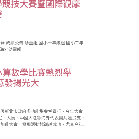
學競技大賽暨國際觀摩
賽
級組 國小三年級組 國小四年級組 國小五年級組 國小六年級組 海外幼童組 ..
心算數學比賽熱烈舉
慧發揚光大
6日假新北市政府多功能集會堂舉行，今年大會
尼、大馬、中國大陸等海外代表團共達12支，
參加此大會，發現活動越辦越成功，尤其今年
動，並具腦力療癒功能，希望珠算技巧及智慧