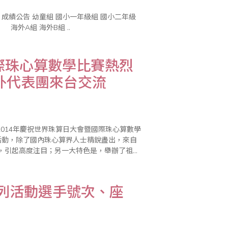
組 國小三年級組 國小四年級組 國小五年級組 國小六年級組 海外A組 海外B組 ..
國際珠心算數學比賽熱烈
外代表團來台交流
014年慶祝世界珠算日大會暨國際珠心算數學
活動，除了國內珠心算界人士精銳盡出，來自
支，引起高度注目；另一大特色是，舉辦了祖孫
算教育、增進親子關係，並強調珠心算除了傳
系列活動選手號次、座