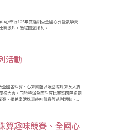
中心舉行105年度腦訓盃全國心算暨數學競
，比賽激烈，過程圓滿順利。
列活動
合全國各珠算、心算團體以及國際珠算友人將
辦慶祝大會，同時舉辦全國珠算比賽暨國際邀請
摩賽、祖孫樂活珠算趣味競賽等系列活動，歡
活珠算趣味競賽、全國心