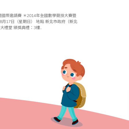
市板橋區中山路1段161號 02-29603456） 比賽會場：6樓603大禮堂 頒獎典禮：3樓..