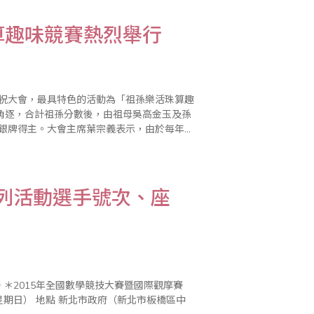
算趣味競賽熱烈舉行
慶祝大會，最具特色的活動為「祖孫樂活珠算趣
角逐，合計祖孫分數後，由祖母吳高金玉及孫
組銀牌得主。大會主席葉宗義表示，由於每年報
忠老師、廖蕙婉老師主持及頒獎，劉福壽老師
系列活動選手號次、座