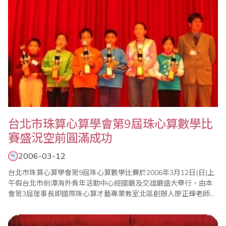
台北市珠算心算學會第9屆珠心算數學比
賽盛況空前圓滿成功
2006-03-12
台北市珠算心算學會第9屆珠心算數學比賽於2006年3月12日(日)上
午假台北市劍潭海外青年活動中心經國廳及交誼廳盛大舉行，由本
會第3屆理事長即國際珠心算才藝專業教室北區創辦人廖正輝老師所
精心策劃，並由本會總幹事傅俊升老師負責各項賽前事務工作的準
備。比賽自八時起分二場同時進行，項目分別為(一)心算(C、D、E
組含乘心算及除心算)、(二)加減算、(三)乘算、(四)除算，另一~六