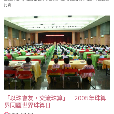
比賽 ..
「以珠會友，交流珠算」－2005年珠算
界同慶世界珠算日