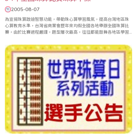
2005-08-07
為宣揚珠算啟迪智慧功能，帶動珠心算學習風氣，提高台灣地區珠
心算教育水準，台灣省商業會歷年來均假全國各地舉辦全國珠算比
賽，由於比賽過程嚴謹，題型層次最高，往往都能鼓舞各地區學習
珠心算風潮，使全國珠心算教育蓬勃發展。今年，94年全國珠算比
賽已於8月7日在台北縣政府圓滿舉行，比賽共有220名選手參賽，
除頒發各分組團體賽、個人綜合賽獎項以外，並特別將全部參賽選
手成績合併評比，依序錄取林佳瑤、陳芳紜、趙方吟..