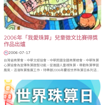
2006年「我愛珠算」兒童徵文比賽得獎
作品出爐
2006-07-17
台灣省商業會、中華文經協會、中華民國全國商業總會、中華珠算
心算協會為宣傳珠算啟智功能，促進國人重視珠算，帶動珠算學習
風氣，活潑珠算推廣工作，特舉辦2006年慶祝世界珠算日系列活
動，其中的「我愛珠算」兒童徵文比賽在5、6月間徵稿，在6月底截
止後，計有國小低年級組30篇文章、國小高年級組51篇文章報名參
加，並於七月初特聘專業老師進行評審。評審老師依據比賽辦法主
題20％、內容40％、創意20％、修辭與結..