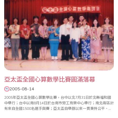
年級組第(五)項則為數學..
亞太盃全國心算數學比賽圓滿落幕
2005-08-14
2005年亞太盃全國心算數學比賽，台中以北7月31日於北縣福和國
中舉行；台中以南8月14日於台南市勞工育樂中心舉行；南北兩區計
有來自全國1500名選手與賽；亞太盃自舉辦以來一貫秉持公平、公
正、公開原則辦理；藉獎勵來鼓勵更多的小朋友參賽帶動學習熱