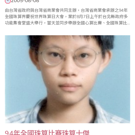
2005-08-08
由台灣省政府與台灣省商業會共同主辦，台灣省商業會承辦之94年
全國珠算界慶祝世界珠算日大會，業於8月7日上午於台北縣政府多
功能集會堂盛大舉行，當天並同步舉辦全國心算比賽、全國珠算比
賽等活動，邀請到台灣省政府社會及衛生組劉明和副組長、陳木村
科長、陳修銘專員、前教育部政務次長李建興先生、日本國際珠算
普及基金使節團大矢甫團長、岡部秀夫副團長、大谷茂義、酒井
健、酒井君 江、宮脇圭子、大矢八重子..
94年全國珠算比賽珠算十傑