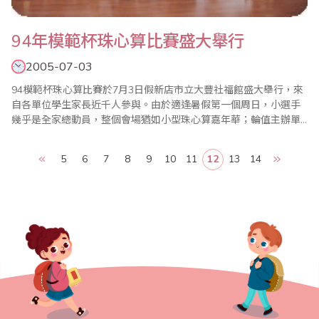
94年模範杯珠心算比賽盛大舉行
2005-07-03
94模範杯珠心算比賽於7月3日假新店市立大豐社福館盛大舉行，來
自各單位學生家長近千人參與。由於適逢暑假第一個周日，小選手
幾乎是全家總動員，整個會場猶如小型珠心算嘉年華；輪值主辦單
位楊程焰會長表示，新店大文山地區有好山好水全台八景－碧潭近
在咫呎；鳥來泡湯、坪林品茗、動物園zoomail都是新子遊憩好地
5
6
7
8
9
10
11
12
13
14
方。大會指導顧問陳士忠於頒獎典禮致詞說明模範杯舉辦緣由與意
義，並嘉勉小選手的努力與為孩子付出的父母；..