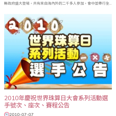
縣政府盛大登場，共有來自海內外的二千多人參加，會中並舉行全
國心算比賽暨國際心算邀請賽、全國數學競技大賽、全國珠算比賽
暨國際珠算邀請賽、國際珠心算學術論壇等系列活動，大幅增進了
台灣與國際珠算學界的情誼。值得一提的是，為凸顯學習珠心算對
於延緩老年失智症的功效，會中特別舉行「五猴撥珠..
2010年慶祝世界珠算日大會系列活動選
手號次、座次、賽程公告
2010-07-07