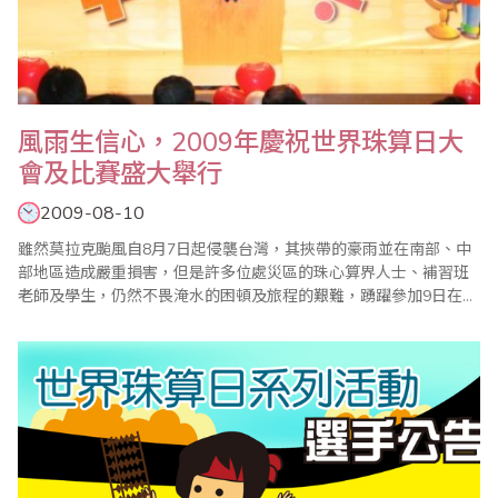
風雨生信心，2009年慶祝世界珠算日大
會及比賽盛大舉行
2009-08-10
雖然莫拉克颱風自8月7日起侵襲台灣，其挾帶的豪雨並在南部、中
部地區造成嚴重損害，但是許多位處災區的珠心算界人士、補習班
老師及學生，仍然不畏淹水的困頓及旅程的艱難，踴躍參加9日在台
北縣政府大禮堂舉辦的2009年慶祝世界珠算日大會系列活動及比
賽，使得活動得以圓滿盛大進行；至於來自海外的美國、香港、韓
國、沙烏地阿拉伯共5個代表團，也都排除萬難，如期赴台參與此一
盛會；他們的熱誠及執著，令大會會長、..