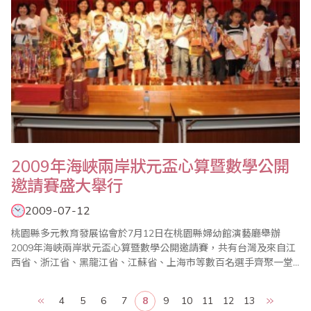
2009年海峽兩岸狀元盃心算暨數學公開
邀請賽盛大舉行
2009-07-12
桃園縣多元教育發展協會於7月12日在桃園縣婦幼館演藝廳舉辦
2009年海峽兩岸狀元盃心算暨數學公開邀請賽，共有台灣及來自江
西省、浙江省、黑龍江省、江蘇省、上海市等數百名選手齊聚一堂
共同競技，場面盛大，熱鬧非凡。大會會長施美鈴表示，學習珠心
算可以訓練孩子的反應能力，集中注意力、思考能力、訓練聽力、
4
5
6
7
8
9
10
11
12
13
記憶力、判斷力、及推理能力，激發潛在的學習效率。參加不同場