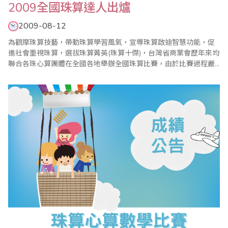
2009全國珠算達人出爐
2009-08-12
為觀摩珠算技藝，帶動珠算學習風氣，宣導珠算啟迪智慧功能，促
進社會重視珠算，選拔珠算菁英(珠算十傑)，台灣省商業會歷年來均
聯合各珠心算團體在全國各地舉辦全國珠算比賽，由於比賽過程嚴
謹，題型層次最高，往往都能鼓舞各地區學習珠心算風潮，使全國
珠心算教育蓬勃發展。今年，2009年全國珠算比賽暨珠算達人競技
大會已於8月9日在台北縣政府603大禮堂盛大舉行，共有來自全國
珠心算程度均在段位以上選手83名報名參賽..