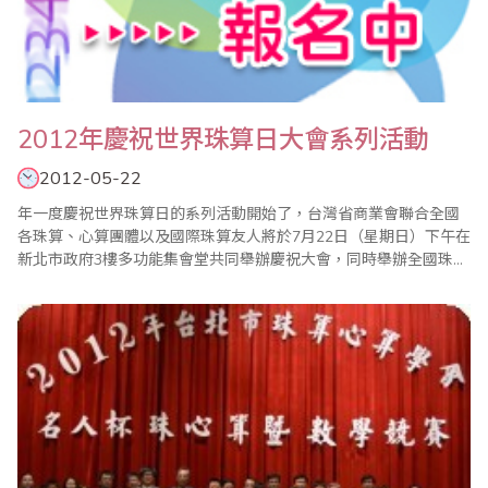
2012年慶祝世界珠算日大會系列活動
2012-05-22
年一度慶祝世界珠算日的系列活動開始了，台灣省商業會聯合全國
各珠算、心算團體以及國際珠算友人將於7月22日（星期日）下午在
新北市政府3樓多功能集會堂共同舉辦慶祝大會，同時舉辦全國珠算
比賽暨國際珠算邀請賽、全國心算比賽暨國際心算邀請賽、全國數
學競技大賽、大會特刊徵文等系列活動。 現今珠心算的學習不只是
開啟兒童智力，對年長者也有健腦、教育、樂活的功能，希望各界
能多提供高齡學習或珠算..