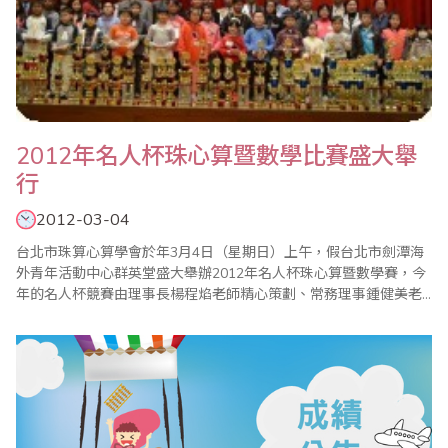
2012年名人杯珠心算暨數學比賽盛大舉
行
2012-03-04
台北市珠算心算學會於年3月4日（星期日）上午，假台北市劍潭海
外青年活動中心群英堂盛大舉辦2012年名人杯珠心算暨數學賽，今
年的名人杯競賽由理事長楊程焰老師精心策劃、常務理事鍾健美老
師和比賽委員會主任委員李皓晴老師負責賽前事務工作，加上眾多
老師們的協助與配合，比賽圓滿成功！本屆比賽，在珠心算部份，
和往年有些不同。為了讓更多孩子能一同體驗這場盛會，特別增設
心算組，同時保留著名人杯最大的特色--唸心算比..