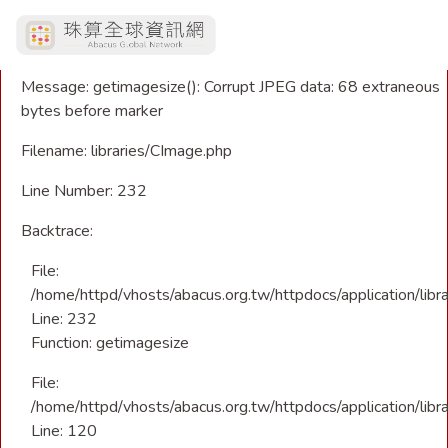
A PHP Error was encountered
Severity: Warning
Message: getimagesize(): Corrupt JPEG data: 68 extraneous
bytes before marker
Filename: libraries/CImage.php
Line Number: 232
Backtrace:
File:
/home/httpd/vhosts/abacus.org.tw/httpdocs/application/libr
Line: 232
Function: getimagesize
File:
/home/httpd/vhosts/abacus.org.tw/httpdocs/application/libra
Line: 120