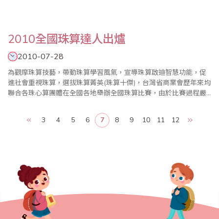
2010全國珠算達人出爐
2010-07-28
為觀摩珠算技藝，帶動珠算學習風氣，宣導珠算啟迪智慧功能，促
進社會重視珠算，選拔珠算菁英(珠算十傑)，台灣省商業會歷年來均
聯合各珠心算團體在全國各地舉辦全國珠算比賽，由於比賽過程嚴
謹，題型層次最高，往往都能鼓舞各地區學習珠心算風潮，使全國
珠心算教育蓬勃發展。今年，2010年全國珠算比賽暨國際珠算邀請
3
4
5
6
7
8
9
10
11
12
賽已於7月25日在台北縣政府603大禮堂盛大舉行，達人組選手在每
一科目短短的比賽時間中，乘算要能夠計算..