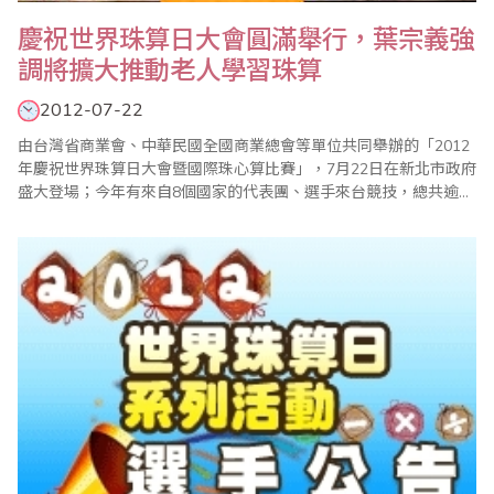
慶祝世界珠算日大會圓滿舉行，葉宗義強
調將擴大推動老人學習珠算
2012-07-22
由台灣省商業會、中華民國全國商業總會等單位共同舉辦的「2012
年慶祝世界珠算日大會暨國際珠心算比賽」，7月22日在新北市政府
盛大登場；今年有來自8個國家的代表團、選手來台競技，總共逾
3000人與會，現場熱鬧滾滾；大會主席、世界珠算心算聯合會副會
長葉宗義(見左圖)致詞強調，珠算已成為每個人終身學習的有效工
具，省商會計畫進一步推動成立「台灣珠心算千人俱樂部」，以老
者為成員，藉以凸顯珠心算可以有效防止老..