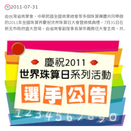
2011-07-31
由台灣省商業會、中華民國全國商業總會等多個珠算團體共同舉辦
的2011年全國珠算界慶祝世界珠算日大會暨頒獎典禮，7月31日在
新北市政府盛大登場，由省商會副理事長葉宗義擔任大會主席，共
有來自海內外的二千多人參加。值得一提的是，行政院長吳敦義也
在百忙之中蒞會祝賀，並頒獎表揚優勝選手，吳院長致詞強調，珠
心算活動不僅可以啟迪人腦智慧，也可延緩老人失智症的發生，因
此他將責成中央健保局全力投入協助珠心算活動；至..