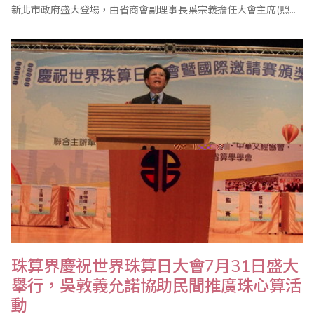
新北市政府盛大登場，由省商會副理事長葉宗義擔任大會主席(照片
由蔡美足老師提供)，共有來自海內外的二千多人參加。 值得一提的
是，行政院長吳敦義也在百忙之中蒞會祝賀，並頒獎表揚優勝選
手，吳院長致詞強調，珠心算活動不僅可以啟迪人腦智慧，也可延
緩老人失智..
珠算界慶祝世界珠算日大會7月31日盛大
舉行，吳敦義允諾協助民間推廣珠心算活
動