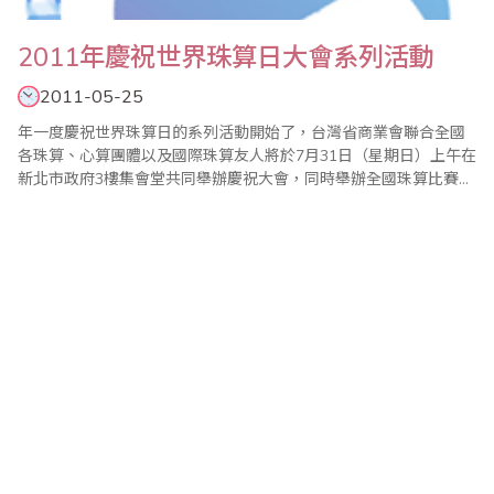
2011年慶祝世界珠算日大會系列活動
2011-05-25
年一度慶祝世界珠算日的系列活動開始了，台灣省商業會聯合全國
各珠算、心算團體以及國際珠算友人將於7月31日（星期日）上午在
新北市政府3樓集會堂共同舉辦慶祝大會，同時舉辦全國珠算比賽暨
國際珠算邀請賽、全國心算比賽暨國際心算邀請賽、全國數學競技
大賽、大會特刊徵文等系列活動。 現今珠心算的學習不只是開啟兒
童智力，對年長者也有健腦、教育、樂活的功能，今年主辦單位將
持續辦理2010年..