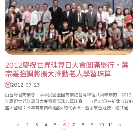
2012慶祝世界珠算日大會圓滿舉行，葉
宗義強調將擴大推動老人學習珠算
2012-07-23
由台灣省商業會、中華民國全國商業總會等單位共同舉辦的「2012
年慶祝世界珠算日大會暨國際珠心算比賽」，7月22日在新北市政府
盛大登場；今年有來自8個國家的代表團、選手來台競技，總共逾
3000人與會，現場熱鬧滾滾；大會主席、世界珠算心算聯合會副會
長葉宗義(見左圖)致詞強調，珠算已成為每個人終身學習的有效工
2
3
4
5
6
7
8
9
10
11
具，省商會計畫進一步推動成立「台灣珠心算千人俱樂部」，以老
者為成員，藉以凸顯珠心算可以..