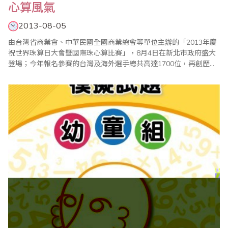
心算風氣
2013-08-05
由台灣省商業會、中華民國全國商業總會等單位主辦的「2013年慶
祝世界珠算日大會暨國際珠心算比賽」，8月4日在新北市政府盛大
登場；今年報名參賽的台灣及海外選手總共高達1700位，再創歷年
新高，加上全國珠算界代表、家長，以及13個海外代表團，參與人
數 前全球已經普遍電腦化，但是珠心算開發人腦機智、靈活、提升
記憶力等功能，仍然非常重要；而全球學習珠心算的風氣越來越
盛，這..