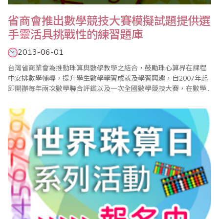
省商會推出數學競技大賽模擬試題提供選
手靈活具挑戰性的練習題庫
2013-06-01
台灣省商業會為推動珠算與數學教學之結合，鼓勵珠心算界在課程
中安排數學輔導，提升學生數學學習成就及學習興趣，自2007年起
即開辦每年兩次數學聯合評鑑以及一次全國數學競技大賽，在數學
小組的規劃與努力下，迄今已見成效，漸次落實了學習珠心算也能
學好數學的目標。同時由於省商會的數學評鑑及競技大賽試題頗受
好評，學生及家長不斷呼籲省商會編印相關模擬試題，以提供考區
配合評鑑及比賽參加學生練習使用，在經過一..