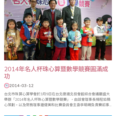
2014年名人杯珠心算暨數學競賽圓滿成
功
2014-03-12
台北市珠算心算學會於3月9日在台北捷運北投會館綜合會議廳盛大
舉辦「2014年名人杯珠心算暨數學競賽」，由該會理事長楊程焰精
心策劃，以及常務理事鍾健美和比賽委員會主委李皓晴負責賽前事
務的籌備，加上眾多老師的協助與配合，使得比賽圓滿成功；本次
比賽也運用QRcode結合FB粉絲專頁，線上即時傳遞比賽訊息，有