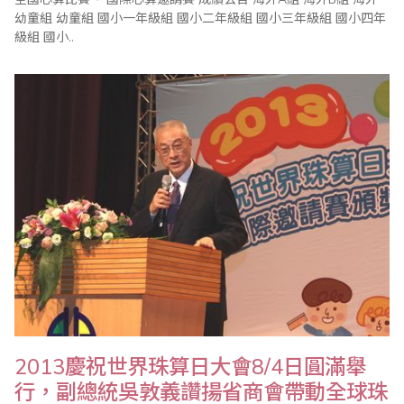
幼童組 幼童組 國小一年級組 國小二年級組 國小三年級組 國小四年
級組 國小..
2013慶祝世界珠算日大會8/4日圓滿舉
行，副總統吳敦義讚揚省商會帶動全球珠