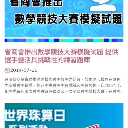
省商會推出數學競技大賽模擬試題 提供
選手靈活具挑戰性的練習題庫
2014-07-11
台灣省商業會為推動珠算與數學教學之結合，鼓勵珠心算界在課程
中安排數學輔導，提升學生數學學習成就及學習興趣，自2007年起
即開辦每年兩次數學聯合評鑑以及一次全國數學競技大賽，在數學
小組的規劃與努力下，迄今已見成效，漸次落實了學習珠心算也能
學好數學的目標。同時由於省商會的數學評鑑及競技大賽試題頗受
好評，學生及家長不斷呼籲省商會編印相關模擬試題，以提供考區
配合評鑑及比賽參加學生練習使用，在經過一段時間的..