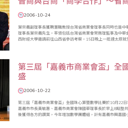
晉商與台商「商學合作」～省
2006-10-24
葉宗義副理事長獲聘兼職教授台灣省商業會理事長同時也是中
理事長葉宗義先生，率領包括台灣省商業會常務理監事及中華金融
西財經大學邀請前往山西省參訪考察，15日晚上一抵達太原就受
下午，山西財經大學舉辦海峽兩岸學術交流報告會，邀請台灣
生做專題演講，在..
第三屆「嘉義市商業會盃」全
盛
2006-10-22
第三屆「嘉義市商業會盃」全國珠心算暨數學比賽於10月22
嘉義市市長黃敏惠、嘉義市商業會陳國華理事長於早上8點整
後獲得各方的讚賞，今年增加數學團體組，計有嘉義市興嘉國
比賽大會特別免收報名費是希望借助各國民學校大力推廣，而
能。由於此項比賽主..