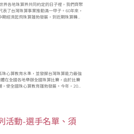
個世界各地珠算界共同約定的日子裡，我們齊聚
代表了台灣珠算事業推動滿一甲子。60年來，
中期經濟起飛珠算蓬勃發展，到近期珠算轉趨
及友會等共同成長的經驗，也是大家一起努力
區珠心算教育水準，並發摒台灣珠算能力最強
團體在全國各地舉辦全國珠算比賽，由於比賽
，使全國珠心算教育蓬勃發展。今年，2006
府圓滿舉行，共有來自全國珠心算程度均在段
列活動-選手名單、須