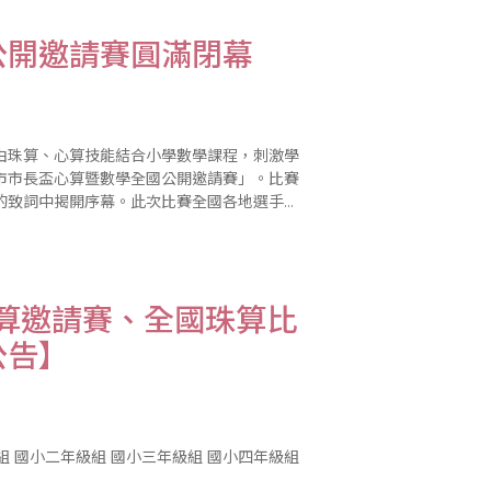
公開邀請賽圓滿閉幕
由珠算、心算技能結合小學數學課程，刺激學
橋市市長盃心算暨數學全國公開邀請賽」。比賽
的致詞中揭開序幕。此次比賽全國各地選手齊
是除以年級分組外，另有不分齡神算獎金組，
心算邀請賽、全國珠算比
公告】