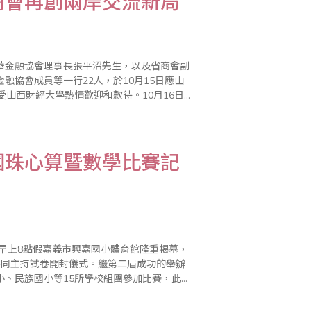
商會再創兩岸交流新局
華金融協會理事長張平沼先生，以及省商會副
協會成員等一行22人，於10月15日應山
山西財經大學熱情歡迎和款待。10月16日
省商業會理事長張平沼先生對山西財經大學師
國珠心算暨數學比賽記
日早上8點假嘉義市興嘉國小體育館隆重揭幕，
共同主持試卷開封儀式。繼第二屆成功的舉辦
小、民族國小等15所學校組團參加比賽，此項
提升數學的領域，達到加廣、加深、加速的功