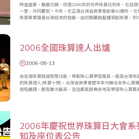
時值盛夏，鳳凰花開，欣逢2006年的世界珠算日到來，在這
一堂，共同慶祝。今年，也正逢台灣省商業會創會60週年，也
珠算事業隨著台灣經濟的發展，由初期蓽路藍縷草創珠算，到
多元化、轉型化，這豐盛的成果是眾多珠算界的前輩、朋友以
的成果。 ..
2006全國珠算達人出爐
2006-08-13
為宣揚珠算啟迪智慧功能，帶動珠心算學習風氣，提高台灣地
的珠算達人(珠算十傑)，台灣省商業會歷年來均聯合各珠心算
過程嚴謹，題型層次最高，往往都能鼓舞各地區學習珠心算風潮
年全國珠算比賽暨珠算達人競技大會已於8月13日在台北縣政
位以上選手95名..
2006年慶祝世界珠算日大會系
知及座位表公告