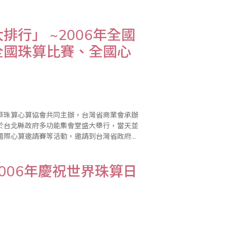
行」 ~2006年全國
全國珠算比賽、全國心
華珠算心算協會共同主辦，台灣省商業會承辦
午於台北縣政府多功能集會堂盛大舉行，當天並
國際心算邀請賽等活動，邀請到台灣省政府社
平洋珠心算協會美國總會許錦惠會長、代表團
006年慶祝世界珠算日