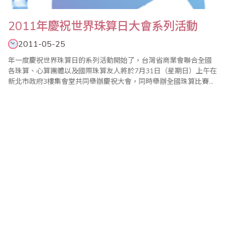
2011年慶祝世界珠算日大會系列活動
2011-05-25
年一度慶祝世界珠算日的系列活動開始了，台灣省商業會聯合全國
各珠算、心算團體以及國際珠算友人將於7月31日（星期日）上午在
新北市政府3樓集會堂共同舉辦慶祝大會，同時舉辦全國珠算比賽暨
國際珠算邀請賽、全國心算比賽暨國際心算邀請賽、全國數學競技
大賽、大會特刊徵文等系列活動。 現今珠心算的學習不只是開啟兒
童智力，對年長者也有健腦、教育、樂活的功能，今年主辦單位將
持續辦理2010年..