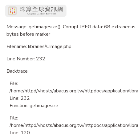
A PHP Error was encountered
Severity: Warning
Message: getimagesize(): Corrupt JPEG data: 68 extraneous
bytes before marker
Filename: libraries/CImage.php
Line Number: 232
Backtrace:
File:
/home/httpd/vhosts/abacus.org.tw/httpdocs/application/libr
Line: 232
Function: getimagesize
File:
/home/httpd/vhosts/abacus.org.tw/httpdocs/application/libra
Line: 120