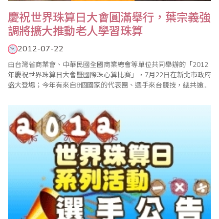
慶祝世界珠算日大會圓滿舉行，葉宗義強
調將擴大推動老人學習珠算
2012-07-22
由台灣省商業會、中華民國全國商業總會等單位共同舉辦的「2012
年慶祝世界珠算日大會暨國際珠心算比賽」，7月22日在新北市政府
盛大登場；今年有來自8個國家的代表團、選手來台競技，總共逾
3000人與會，現場熱鬧滾滾；大會主席、世界珠算心算聯合會副會
長葉宗義(見左圖)致詞強調，珠算已成為每個人終身學習的有效工
具，省商會計畫進一步推動成立「台灣珠心算千人俱樂部」，以老
者為成員，藉以凸顯珠心算可以有效防止老..