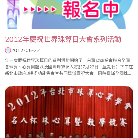
2012年慶祝世界珠算日大會系列活動
2012-05-22
年一度慶祝世界珠算日的系列活動開始了，台灣省商業會聯合全國
各珠算、心算團體以及國際珠算友人將於7月22日（星期日）下午在
新北市政府3樓多功能集會堂共同舉辦慶祝大會，同時舉辦全國珠算
比賽暨國際珠算邀請賽、全國心算比賽暨國際心算邀請賽、全國數
學競技大賽、大會特刊徵文等系列活動。 現今珠心算的學習不只是
開啟兒童智力，對年長者也有健腦、教育、樂活的功能，希望各界
能多提供高齡學習或珠算..