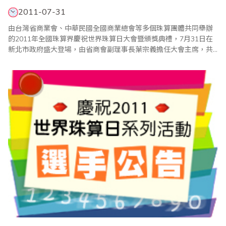
2011-07-31
由台灣省商業會、中華民國全國商業總會等多個珠算團體共同舉辦
的2011年全國珠算界慶祝世界珠算日大會暨頒獎典禮，7月31日在
新北市政府盛大登場，由省商會副理事長葉宗義擔任大會主席，共
有來自海內外的二千多人參加。值得一提的是，行政院長吳敦義也
在百忙之中蒞會祝賀，並頒獎表揚優勝選手，吳院長致詞強調，珠
心算活動不僅可以啟迪人腦智慧，也可延緩老人失智症的發生，因
此他將責成中央健保局全力投入協助珠心算活動；至..