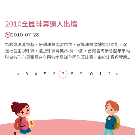
2010全國珠算達人出爐
2010-07-28
為觀摩珠算技藝，帶動珠算學習風氣，宣導珠算啟迪智慧功能，促
進社會重視珠算，選拔珠算菁英(珠算十傑)，台灣省商業會歷年來均
聯合各珠心算團體在全國各地舉辦全國珠算比賽，由於比賽過程嚴
謹，題型層次最高，往往都能鼓舞各地區學習珠心算風潮，使全國
珠心算教育蓬勃發展。今年，2010年全國珠算比賽暨國際珠算邀請
3
4
5
6
7
8
9
10
11
12
賽已於7月25日在台北縣政府603大禮堂盛大舉行，達人組選手在每
一科目短短的比賽時間中，乘算要能夠計算..