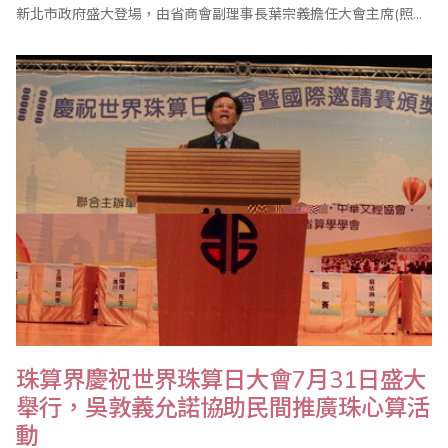
新北市政府盛大登場，由省商會副理事長葉宗義擔任大會主席(照片
由蔡美足老師提供)，共有來自海內外的二千多人參加。 值得一提的
是，行政院長吳敦義也在百忙之中蒞會祝賀，並頒獎表揚優勝選
手，吳院長致詞強調，珠心算活動不僅可以啟迪人腦智慧，也可延
緩老人失智..
珠算界慶祝世界珠算日大會7月31日盛大
舉行，吳敦義允諾協助民間推廣珠心算活
動