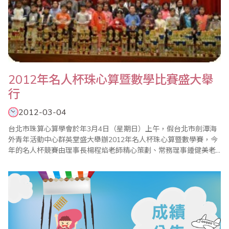
2012年名人杯珠心算暨數學比賽盛大舉
行
2012-03-04
台北市珠算心算學會於年3月4日（星期日）上午，假台北市劍潭海
外青年活動中心群英堂盛大舉辦2012年名人杯珠心算暨數學賽，今
年的名人杯競賽由理事長楊程焰老師精心策劃、常務理事鍾健美老
師和比賽委員會主任委員李皓晴老師負責賽前事務工作，加上眾多
老師們的協助與配合，比賽圓滿成功！本屆比賽，在珠心算部份，
和往年有些不同。為了讓更多孩子能一同體驗這場盛會，特別增設
心算組，同時保留著名人杯最大的特色--唸心算比..