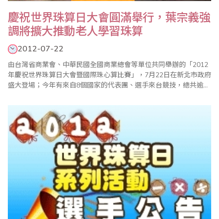
慶祝世界珠算日大會圓滿舉行，葉宗義強
調將擴大推動老人學習珠算
2012-07-22
由台灣省商業會、中華民國全國商業總會等單位共同舉辦的「2012
年慶祝世界珠算日大會暨國際珠心算比賽」，7月22日在新北市政府
盛大登場；今年有來自8個國家的代表團、選手來台競技，總共逾
3000人與會，現場熱鬧滾滾；大會主席、世界珠算心算聯合會副會
長葉宗義(見左圖)致詞強調，珠算已成為每個人終身學習的有效工
具，省商會計畫進一步推動成立「台灣珠心算千人俱樂部」，以老
者為成員，藉以凸顯珠心算可以有效防止老..