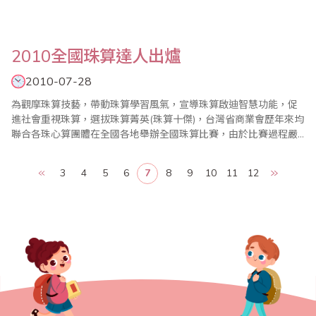
2010全國珠算達人出爐
2010-07-28
為觀摩珠算技藝，帶動珠算學習風氣，宣導珠算啟迪智慧功能，促
進社會重視珠算，選拔珠算菁英(珠算十傑)，台灣省商業會歷年來均
聯合各珠心算團體在全國各地舉辦全國珠算比賽，由於比賽過程嚴
謹，題型層次最高，往往都能鼓舞各地區學習珠心算風潮，使全國
珠心算教育蓬勃發展。今年，2010年全國珠算比賽暨國際珠算邀請
3
4
5
6
7
8
9
10
11
12
賽已於7月25日在台北縣政府603大禮堂盛大舉行，達人組選手在每
一科目短短的比賽時間中，乘算要能夠計算..