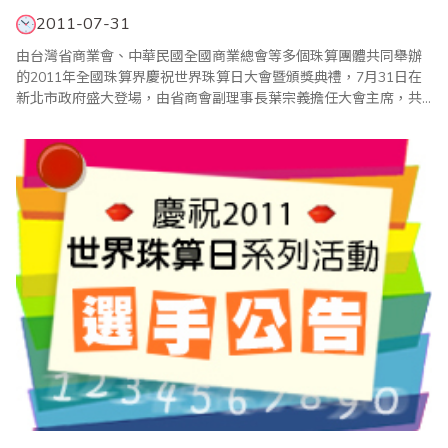
2011-07-31
由台灣省商業會、中華民國全國商業總會等多個珠算團體共同舉辦
的2011年全國珠算界慶祝世界珠算日大會暨頒獎典禮，7月31日在
新北市政府盛大登場，由省商會副理事長葉宗義擔任大會主席，共
有來自海內外的二千多人參加。值得一提的是，行政院長吳敦義也
在百忙之中蒞會祝賀，並頒獎表揚優勝選手，吳院長致詞強調，珠
心算活動不僅可以啟迪人腦智慧，也可延緩老人失智症的發生，因
此他將責成中央健保局全力投入協助珠心算活動；至..