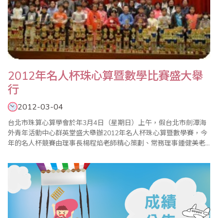
2012年名人杯珠心算暨數學比賽盛大舉
行
2012-03-04
台北市珠算心算學會於年3月4日（星期日）上午，假台北市劍潭海
外青年活動中心群英堂盛大舉辦2012年名人杯珠心算暨數學賽，今
年的名人杯競賽由理事長楊程焰老師精心策劃、常務理事鍾健美老
師和比賽委員會主任委員李皓晴老師負責賽前事務工作，加上眾多
老師們的協助與配合，比賽圓滿成功！本屆比賽，在珠心算部份，
和往年有些不同。為了讓更多孩子能一同體驗這場盛會，特別增設
心算組，同時保留著名人杯最大的特色--唸心算比..