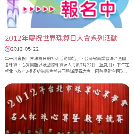
2012年慶祝世界珠算日大會系列活動
2012-05-22
年一度慶祝世界珠算日的系列活動開始了，台灣省商業會聯合全國
各珠算、心算團體以及國際珠算友人將於7月22日（星期日）下午在
新北市政府3樓多功能集會堂共同舉辦慶祝大會，同時舉辦全國珠算
比賽暨國際珠算邀請賽、全國心算比賽暨國際心算邀請賽、全國數
學競技大賽、大會特刊徵文等系列活動。 現今珠心算的學習不只是
開啟兒童智力，對年長者也有健腦、教育、樂活的功能，希望各界
能多提供高齡學習或珠算..