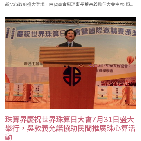
新北市政府盛大登場，由省商會副理事長葉宗義擔任大會主席(照片
由蔡美足老師提供)，共有來自海內外的二千多人參加。 值得一提的
是，行政院長吳敦義也在百忙之中蒞會祝賀，並頒獎表揚優勝選
手，吳院長致詞強調，珠心算活動不僅可以啟迪人腦智慧，也可延
緩老人失智..
珠算界慶祝世界珠算日大會7月31日盛大
舉行，吳敦義允諾協助民間推廣珠心算活
動