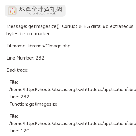
A PHP Error was encountered
Severity: Warning
Message: getimagesize(): Corrupt JPEG data: 68 extraneous
bytes before marker
Filename: libraries/CImage.php
Line Number: 232
Backtrace:
File:
/home/httpd/vhosts/abacus.org.tw/httpdocs/application/libr
Line: 232
Function: getimagesize
File:
/home/httpd/vhosts/abacus.org.tw/httpdocs/application/libra
Line: 120