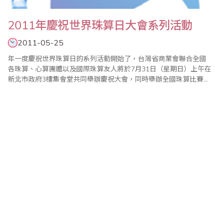
2011年慶祝世界珠算日大會系列活動
2011-05-25
年一度慶祝世界珠算日的系列活動開始了，台灣省商業會聯合全國
各珠算、心算團體以及國際珠算友人將於7月31日（星期日）上午在
新北市政府3樓集會堂共同舉辦慶祝大會，同時舉辦全國珠算比賽暨
國際珠算邀請賽、全國心算比賽暨國際心算邀請賽、全國數學競技
大賽、大會特刊徵文等系列活動。 現今珠心算的學習不只是開啟兒
童智力，對年長者也有健腦、教育、樂活的功能，今年主辦單位將
持續辦理2010年..