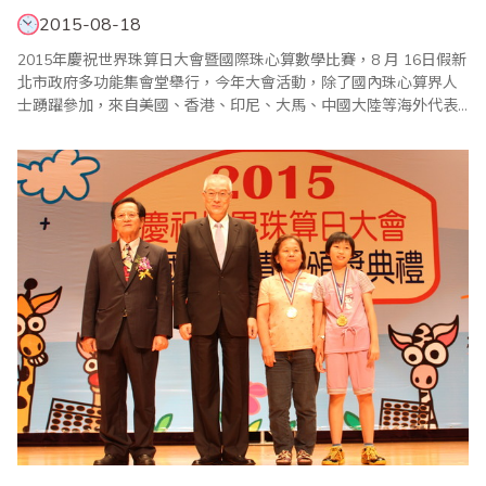
2015-08-18
2015年慶祝世界珠算日大會暨國際珠心算數學比賽，8 月 16日假新
北市政府多功能集會堂舉行，今年大會活動，除了國內珠心算界人
士踴躍參加，來自美國、香港、印尼、大馬、中國大陸等海外代表
團共達12支，引起各界高度注目。蒞會祝賀的副總統吳敦義表示，
他第3度參加此大會，發現活動越辦越成功，尤其今年的祖孫樂活珠
算趣味競賽，更證明珠心算已成為老少咸宜的活動，並具腦力療癒
功能，希望珠算技巧及智慧未來能再發揚光..