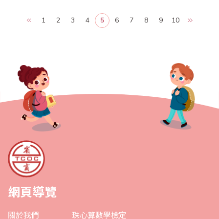
銳盡出，來自美、加、香港、大馬、日本、中國大陸等海外代表團
共達16支，引起高度注目；另一大特色是，舉辦了祖孫樂活珠算趣
1
2
3
4
5
6
7
8
9
10
味競賽以及傳票賽表演，以寓教於樂方式推廣珠心算教育、增進親
子關係，並強調珠心算除了傳統的啟迪兒..
網頁導覽
關於我們
珠心算數學檢定