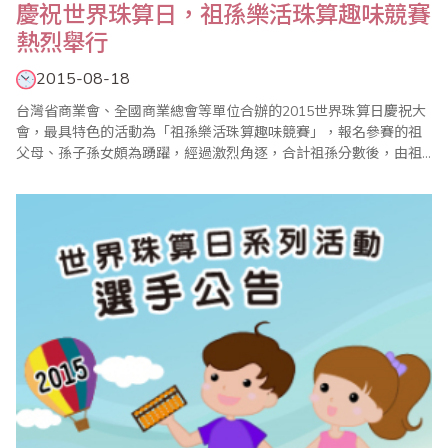
慶祝世界珠算日，祖孫樂活珠算趣味競賽
熱烈舉行
2015-08-18
台灣省商業會、全國商業總會等單位合辦的2015世界珠算日慶祝大
會，最具特色的活動為「祖孫樂活珠算趣味競賽」，報名參賽的祖
父母、孫子孫女頗為踴躍，經過激烈角逐，合計祖孫分數後，由祖
母吳高金玉及孫女黃聖淳這一組榮獲總冠軍，會中並表揚14組金牌
得主、22組銀牌得主。大會主席葉宗義表示，由於每年報名參賽者
逐年增加，值得欣慰。祖孫樂活珠算趣味競賽由陳士忠老師、廖蕙
婉老師主持及頒獎，劉福壽老師及全國商總理事高..