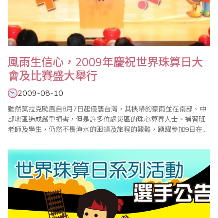
風雨生信心，2009年慶祝世界珠算日大
會及比賽盛大舉行
2009-08-10
雖然莫拉克颱風自8月7日起侵襲台灣，其挾帶的豪雨並在南部、中
部地區造成嚴重損害，但是許多位處災區的珠心算界人士、補習班
老師及學生，仍然不畏淹水的困頓及旅程的艱難，踴躍參加9日在台
北縣政府大禮堂舉辦的2009年慶祝世界珠算日大會系列活動及比
賽，使得活動得以圓滿盛大進行；至於來自海外的美國、香港、韓
國、沙烏地阿拉伯共5個代表團，也都排除萬難，如期赴台參與此一
盛會；他們的熱誠及執著，令大會會長、..