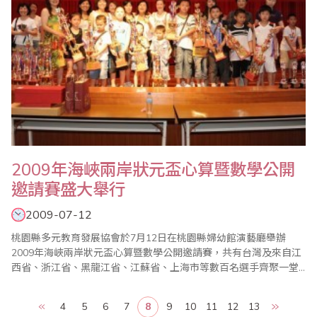
2009年海峽兩岸狀元盃心算暨數學公開
邀請賽盛大舉行
2009-07-12
桃園縣多元教育發展協會於7月12日在桃園縣婦幼館演藝廳舉辦
2009年海峽兩岸狀元盃心算暨數學公開邀請賽，共有台灣及來自江
西省、浙江省、黑龍江省、江蘇省、上海市等數百名選手齊聚一堂
共同競技，場面盛大，熱鬧非凡。大會會長施美鈴表示，學習珠心
算可以訓練孩子的反應能力，集中注意力、思考能力、訓練聽力、
4
5
6
7
8
9
10
11
12
13
記憶力、判斷力、及推理能力，激發潛在的學習效率。參加不同場