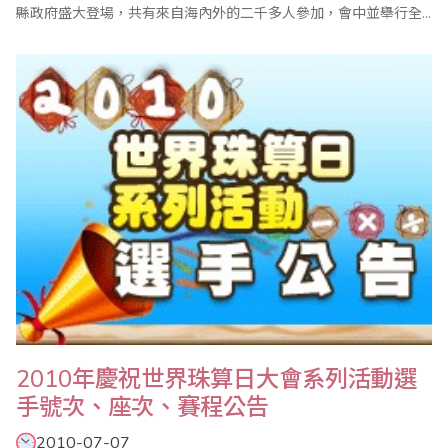
縣政府盛大登場，共有來自海內外的二千多人參加，會中並舉行全
國心算比賽暨國際心算邀請賽、全國數學競技大賽、全國珠算比賽
暨國際珠算邀請賽、國際珠心算學術論壇等系列活動，大幅增進了
台灣與國際珠算學界的情誼。值得一提的是，為凸顯學習珠心算對
於延緩老年失智症的功效，會中特別舉行「五猴撥珠..
2010年慶祝世界珠算日大會系列活動選
手號次、座次、賽程公告
2010-07-07