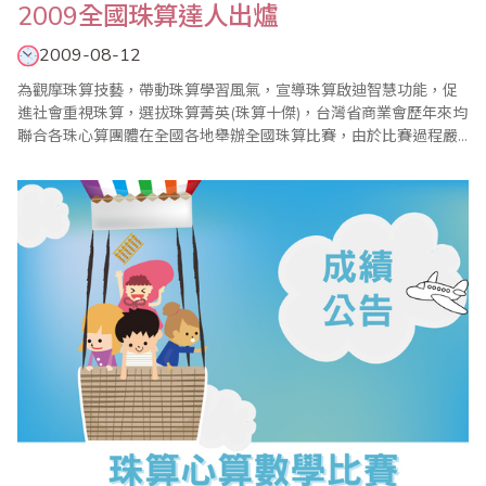
2009全國珠算達人出爐
2009-08-12
為觀摩珠算技藝，帶動珠算學習風氣，宣導珠算啟迪智慧功能，促
進社會重視珠算，選拔珠算菁英(珠算十傑)，台灣省商業會歷年來均
聯合各珠心算團體在全國各地舉辦全國珠算比賽，由於比賽過程嚴
謹，題型層次最高，往往都能鼓舞各地區學習珠心算風潮，使全國
珠心算教育蓬勃發展。今年，2009年全國珠算比賽暨珠算達人競技
大會已於8月9日在台北縣政府603大禮堂盛大舉行，共有來自全國
珠心算程度均在段位以上選手83名報名參賽..