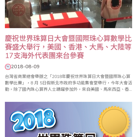
慶祝世界珠算日大會暨國際珠心算數學比
賽盛大舉行，美國、香港、大馬、大陸等
17支海外代表團來台參賽
2018-08-09
台灣省商業總會舉辦之「2018年慶祝世界珠算日大會暨國際珠心算
數學比賽」，8 月 5日假新北市政府多功能集會堂舉行，今年大會活
動，除了國內珠心算界人士踴躍參加外，來自美國、馬來西亞、香
港及中國大陸等海外代表團共達17支，全部參賽選手高達1200名以
上，並首度由新任大會會長、省商總會副理事長兼珠心算數學委員
會主任委員、世界珠算心算聯合會副會長蕭秋勇主持，都受到國內
外相關同業熱烈歡迎。 (大會..