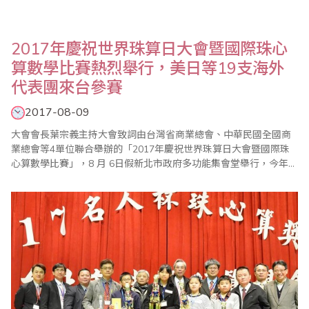
2017年慶祝世界珠算日大會暨國際珠心
算數學比賽熱烈舉行，美日等19支海外
代表團來台參賽
2017-08-09
大會會長葉宗義主持大會致詞由台灣省商業總會、中華民國全國商
業總會等4單位聯合舉辦的「2017年慶祝世界珠算日大會暨國際珠
心算數學比賽」，8 月 6日假新北市政府多功能集會堂舉行，今年大
會活動，除了國內珠心算界人士踴躍參加，來自美國、加拿大、日
本、馬來西亞、印尼、香港及中國大陸等海外代表團共達19支，受
到國內相關同業熱烈歡迎。此外，會中也舉辦祖孫樂活珠算趣味競
賽，以及國內獨有的傳票表演賽，都引起各界..