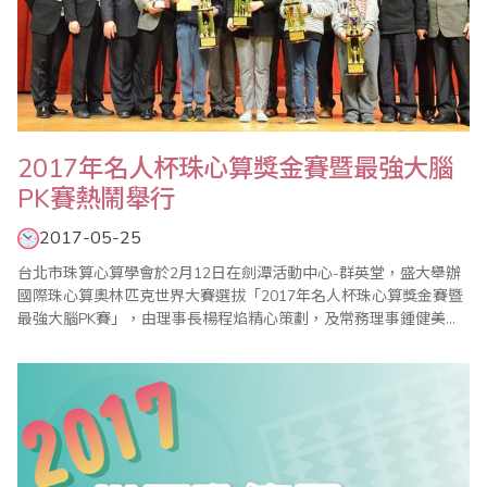
2017年名人杯珠心算獎金賽暨最強大腦
PK賽熱鬧舉行
2017-05-25
台北市珠算心算學會於2月12日在劍潭活動中心-群英堂，盛大舉辦
國際珠心算奧林匹克世界大賽選拔「2017年名人杯珠心算獎金賽暨
最強大腦PK賽」，由理事長楊程焰精心策劃，及常務理事鍾健美和
比賽委員會主委李皓晴負責賽前事務的籌備，在公平、公正的大會
裁判長陳彥光老師主持下，加上眾多老師的協助與配合，使得比賽
圓滿成功。本屆比賽開創閃算PK表演賽，凡參加珠算比賽的孩童，
人人皆有機會參與角逐，並取各組前二名至台..