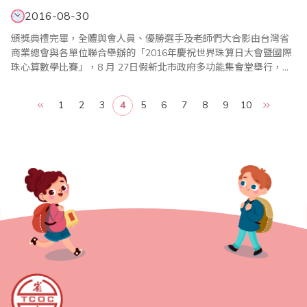
2016-08-30
頒獎典禮完畢，全體與會人員、優勝選手及老師們大合影由台灣省
商業總會與各單位聯合舉辦的「2016年慶祝世界珠算日大會暨國際
珠心算數學比賽」，8 月 27日假新北市政府多功能集會堂舉行，今
年大會活動，除了國內珠心算界人士踴躍參加，來自美國、日本、
印尼、新加坡、香港等海外代表團以及大陸的兩岸組共達12支，其
1
2
3
4
5
6
7
8
9
10
中日本2團隊是首次參加者，受到國內珠算界熱烈歡迎。此外，因逢
我國的祖父母節，會中也舉辦祖孫樂活珠算..